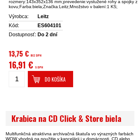
rozmery:143x352x136 mm;prevedenie:vystužené rohy a spojky z
kovu;Farba:biela;Značka:Leitz;Množstvo v balení:1 KS;
Výrobca:
Leitz
Kód:
ES604101
Dostupnosť:
Do 2 dní
13,75 €
BEZ DPH
16,91 €
S DPH
DO KOŠÍKA
Krabica na CD Click & Store biela
Multifunkčná atraktívna archivačná škatuľa vo výrazných farbách
WOW vhodná na použitie v kancelárii i v domácnosti. CD alebo