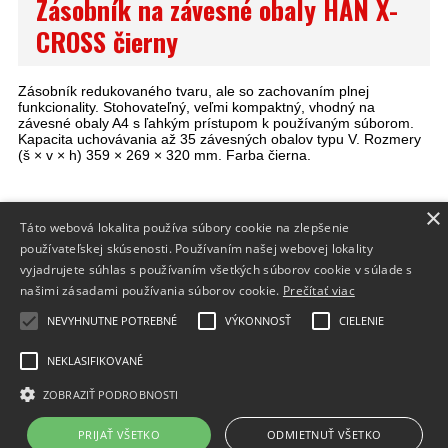
Zásobník na závesné obaly HAN X-
CROSS čierny
Zásobník redukovaného tvaru, ale so zachovaním plnej
funkcionality. Stohovateľný, veľmi kompaktný, vhodný na
závesné obaly A4 s ľahkým prístupom k používaným súborom.
Kapacita uchovávania až 35 závesných obalov typu V. Rozmery
(š × v × h) 359 × 269 × 320 mm. Farba čierna.
×
Táto webová lokalita používa súbory cookie na zlepšenie
INFO
používateľskej skúsenosti. Používaním našej webovej lokality
DODANIE TOVARU
vyjadrujete súhlas s používaním všetkých súborov cookie v súlade s
našimi zásadami používania súborov cookie.
Prečítať viac
FORMULÁRE
NEVYHNUTNE POTREBNÉ
VÝKONNOSŤ
CIELENIE
NEKLASIFIKOVANÉ
ZOBRAZIŤ PODROBNOSTI
Prepnúť zobrazenie na plnú verziu
Copyright 2015 - 2026 © Tonery pre každú tlačiareň
PRIJAŤ VŠETKO
ODMIETNUŤ VŠETKO
Vytvárame e-shopy - Atomer.sk