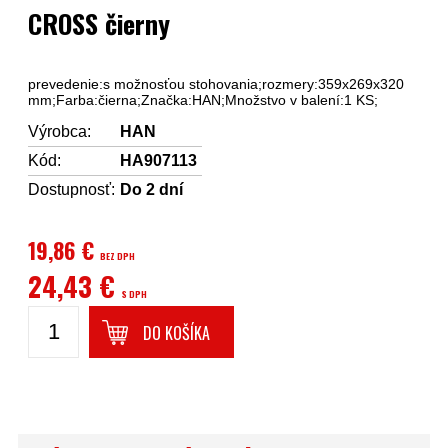
CROSS čierny
prevedenie:s možnosťou stohovania;rozmery:359x269x320
mm;Farba:čierna;Značka:HAN;Množstvo v balení:1 KS;
Výrobca:
HAN
Kód:
HA907113
Dostupnosť:
Do 2 dní
19,86 €
BEZ DPH
24,43 €
S DPH
DO KOŠÍKA