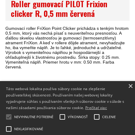
Roller gumovací PILOT Frixion
clicker R, 0,5 mm červená
Gumovací roller FriXion Point Clicker prichádza s tenkým hrotom
0,5 mm, ktorý vás nechá písať s neuveriteľnou presnosťou. A
ďalšou skvelou vlastnosťou je gumovací (termosenzitívny)
atrament FriXion. A keď v rollere dôjde atrament, nevyhadzujte
ho, iba vymeňte náplň. Je to ľahké, jednoduché a udržateľné.
Výrobok s vymeniteľnou náplňou je hospodárnejší a
ohľaduplnejší k životnému prostrediu. Šírka stopy: 0.25 mm.
Vymeniteľná náplň. Priemer hrotu v mm: 0.50 mm. Farba
červená.
×
Táto webová lokalita používa súbory cookie na zlepšenie
INFO
používateľskej skúsenosti. Používaním našej webovej lokality
DODANIE TOVARU
vyjadrujete súhlas s používaním všetkých súborov cookie v súlade s
našimi zásadami používania súborov cookie.
Prečítať viac
FORMULÁRE
NEVYHNUTNE POTREBNÉ
VÝKONNOSŤ
CIELENIE
NEKLASIFIKOVANÉ