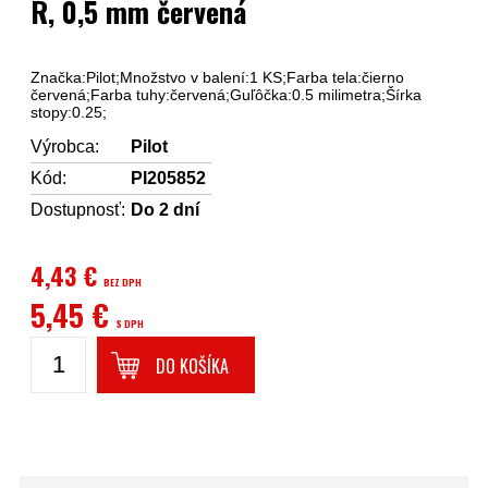
R, 0,5 mm červená
Značka:Pilot;Množstvo v balení:1 KS;Farba tela:čierno
červená;Farba tuhy:červená;Guľôčka:0.5 milimetra;Šírka
stopy:0.25;
Výrobca:
Pilot
Kód:
PI205852
Dostupnosť:
Do 2 dní
4,43 €
BEZ DPH
5,45 €
S DPH
DO KOŠÍKA