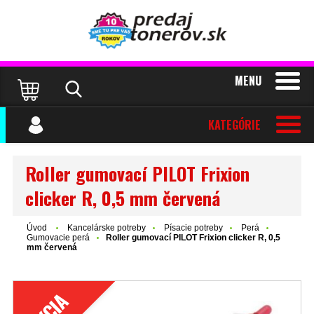
MENU
KATEGÓRIE
Roller gumovací PILOT Frixion
clicker R, 0,5 mm červená
Úvod
Kancelárske potreby
Písacie potreby
Perá
Gumovacie perá
Roller gumovací PILOT Frixion clicker R, 0,5
mm červená
AKCIA