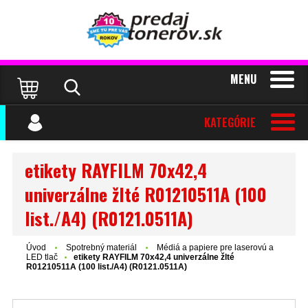
MENU
KATEGÓRIE
etikety RAYFILM 70x42,4
univerzálne žlté R01210511A (100
list./A4) (R0121.0511A)
Úvod
Spotrebný materiál
Médiá a papiere pre laserovú a
LED tlač
etikety RAYFILM 70x42,4 univerzálne žlté
R01210511A (100 list./A4) (R0121.0511A)