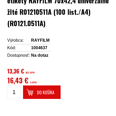
etikety RAYFILM 70x42,4 univerzálne
žlté R01210511A (100 list./A4)
(R0121.0511A)
Výrobca:
RAYFILM
Kód:
1004637
Dostupnosť:
Na dotaz
13,36 €
BEZ DPH
16,43 €
S DPH
DO KOŠÍKA