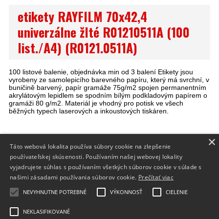
etikety RAYFILM 70x42,4
univerzálne žlté R01210511A (100
list./A4) (R0121.0511A)
100 listové balenie, objednávka min od 3 balení Etikety jsou
vyrobeny ze samolepicího barevného papíru, který má svrchní, v
buničině barvený, papír gramáže 75g/m2 spojen permanentním
akrylátovým lepidlem se spodním bílým podkladovým papírem o
gramáži 80 g/m2. Materiál je vhodný pro potisk ve všech
běžných typech laserových a inkoustových tiskáren.
×
Táto webová lokalita používa súbory cookie na zlepšenie
INFO
používateľskej skúsenosti. Používaním našej webovej lokality
DODANIE TOVARU
vyjadrujete súhlas s používaním všetkých súborov cookie v súlade s
našimi zásadami používania súborov cookie.
Prečítať viac
FORMULÁRE
NEVYHNUTNE POTREBNÉ
VÝKONNOSŤ
CIELENIE
NEKLASIFIKOVANÉ