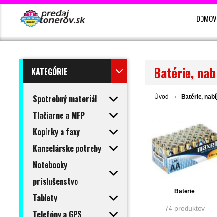
DOMOV
Batérie, nab
KATEGÓRIE
Spotrebný materiál
Úvod
Batérie, nab
Tlačiarne a MFP
Kopírky a faxy
Kancelárske potreby
Notebooky
príslušenstvo
Batérie
Tablety
74 produktov
Telefóny a GPS