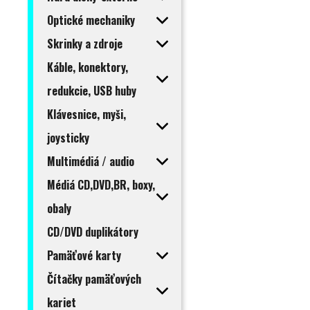
Optické mechaniky
Skrinky a zdroje
Káble, konektory,
redukcie, USB huby
Klávesnice, myši,
joysticky
Multimédiá / audio
Médiá CD,DVD,BR, boxy,
obaly
CD/DVD duplikátory
Pamäťové karty
Čítačky pamäťových
kariet