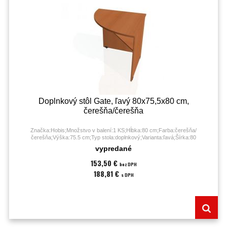
Doplnkový stôl Gate, ľavý 80x75,5x80 cm,
čerešňa/čerešňa
Značka:Hobis;Množstvo v balení:1 KS;Hĺbka:80 cm;Farba:čerešňa/
čerešňa;Výška:75.5 cm;Typ stola:doplnkový;Varianta:ľavá;Šírka:80
cm;Záruka:60 mesiacov;
vypredané
153,50 €
bez DPH
188,81 €
s DPH