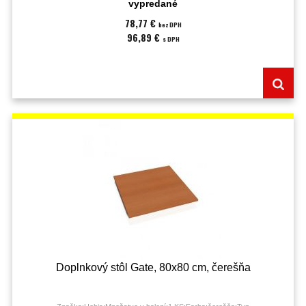
vypredané
78,77 €
bez DPH
96,89 €
s DPH
Doplnkový stôl Gate, 80x80 cm, čerešňa