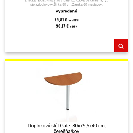
Značka:Hobis;Množstvo v balení:1 KS;Farba:čerešňa;Typ
stola:doplnkový;Šírka:80 cm;Záruka:60 mesiacov;
vypredané
79,81 €
bez DPH
98,17 €
s DPH
Doplnkový stôl Gate, 80x75,5x40 cm,
čerešňa/kov