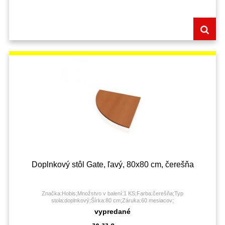
Doplnkový stôl Gate, ľavý, 80x80 cm, čerešňa
Značka:Hobis;Množstvo v balení:1 KS;Farba:čerešňa;Typ
stola:doplnkový;Šírka:80 cm;Záruka:60 mesiacov;
vypredané