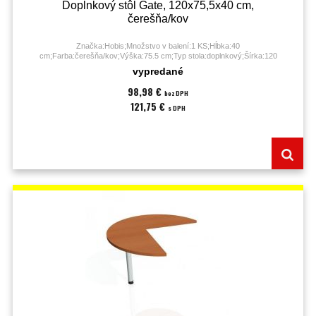
Doplnkový stôl Gate, 120x75,5x40 cm,
čerešňa/kov
Značka:Hobis;Množstvo v balení:1 KS;Hĺbka:40
cm;Farba:čerešňa/kov;Výška:75.5 cm;Typ stola:doplnkový;Šírka:120
cm;Záruka:60 mesiacov;
vypredané
98,98 €
bez DPH
121,75 €
s DPH