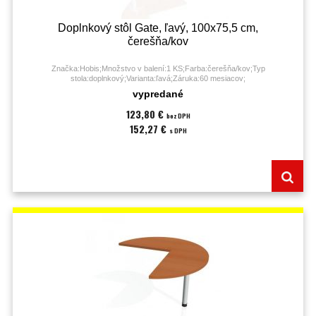
Doplnkový stôl Gate, ľavý, 100x75,5 cm,
čerešňa/kov
Značka:Hobis;Množstvo v balení:1 KS;Farba:čerešňa/kov;Typ
stola:doplnkový;Varianta:ľavá;Záruka:60 mesiacov;
vypredané
123,80 €
bez DPH
152,27 €
s DPH