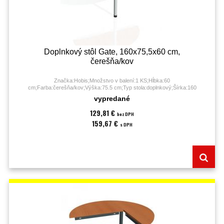
Doplnkový stôl Gate, 160x75,5x60 cm,
čerešňa/kov
Značka:Hobis;Množstvo v balení:1 KS;Hĺbka:60
cm;Farba:čerešňa/kov;Výška:75.5 cm;Typ stola:doplnkový;Šírka:160
cm;Záruka:60 mesiacov;
vypredané
129,81 €
bez DPH
159,67 €
s DPH