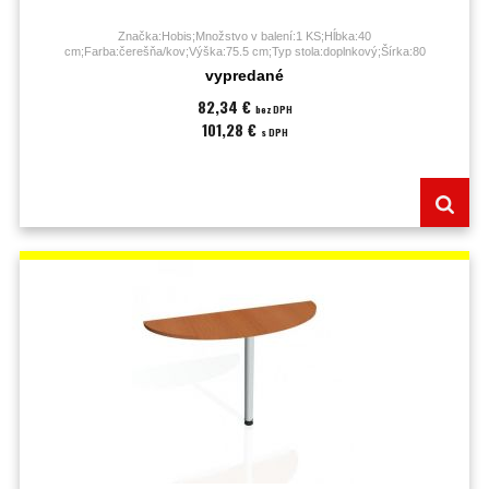
Značka:Hobis;Množstvo v balení:1 KS;Hĺbka:40
cm;Farba:čerešňa/kov;Výška:75.5 cm;Typ stola:doplnkový;Šírka:80
cm;Záruka:60 mesiacov;
vypredané
82,34 €
bez DPH
101,28 €
s DPH