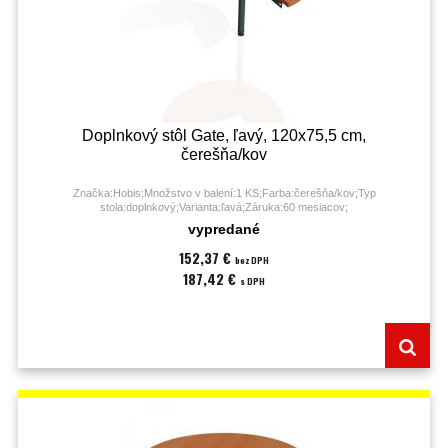
Doplnkový stôl Gate, ľavý, 120x75,5 cm,
čerešňa/kov
Značka:Hobis;Množstvo v balení:1 KS;Farba:čerešňa/kov;Typ
stola:doplnkový;Varianta:ľavá;Záruka:60 mesiacov;
vypredané
152,37 €
bez DPH
187,42 €
s DPH