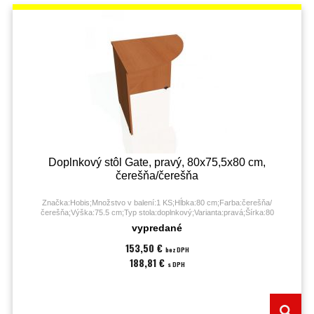
Doplnkový stôl Gate, pravý, 80x75,5x80 cm,
čerešňa/čerešňa
Značka:Hobis;Množstvo v balení:1 KS;Hĺbka:80 cm;Farba:čerešňa/
čerešňa;Výška:75.5 cm;Typ stola:doplnkový;Varianta:pravá;Šírka:80
cm;Záruka:60 mesiacov;
vypredané
153,50 €
bez DPH
188,81 €
s DPH