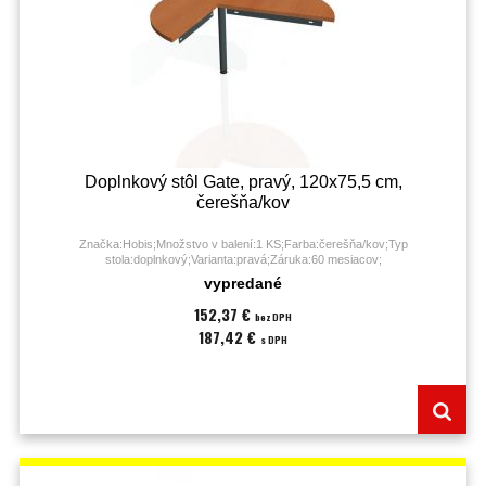
Doplnkový stôl Gate, pravý, 120x75,5 cm,
čerešňa/kov
Značka:Hobis;Množstvo v balení:1 KS;Farba:čerešňa/kov;Typ
stola:doplnkový;Varianta:pravá;Záruka:60 mesiacov;
vypredané
152,37 €
bez DPH
187,42 €
s DPH