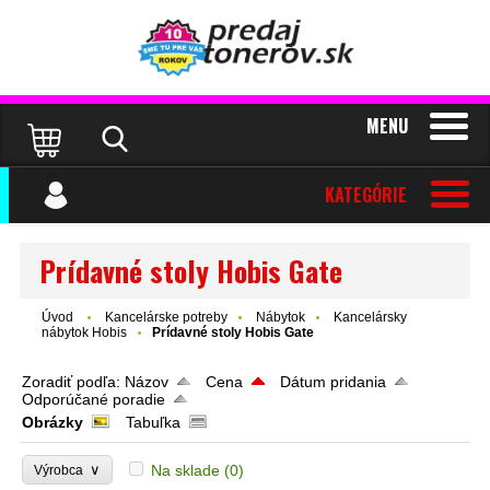
MENU
KATEGÓRIE
Prídavné stoly Hobis Gate
Úvod
Kancelárske potreby
Nábytok
Kancelársky
nábytok Hobis
Prídavné stoly Hobis Gate
Zoradiť podľa:
Názov
Cena
Dátum pridania
Odporúčané poradie
Obrázky
Tabuľka
∨
Na sklade
(0)
Výrobca