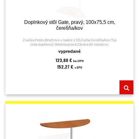
Doplnkový stôl Gate, pravý, 100x75,5 cm,
čerešňa/kov
Značka:Hobis;Množstvo v balení:1 KS;Farba:čerešňa/kov;Typ
stola:doplnkový;Varianta:pravá;Záruka:60 mesiacov;
vypredané
123,80 €
bez DPH
152,27 €
s DPH