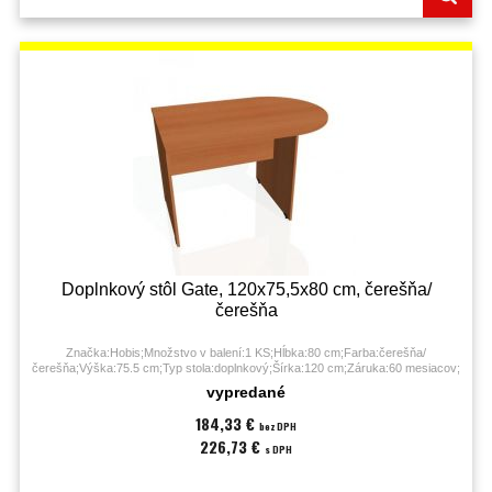
Doplnkový stôl Gate, 120x75,5x80 cm, čerešňa/
čerešňa
Značka:Hobis;Množstvo v balení:1 KS;Hĺbka:80 cm;Farba:čerešňa/
čerešňa;Výška:75.5 cm;Typ stola:doplnkový;Šírka:120 cm;Záruka:60 mesiacov;
vypredané
184,33 €
bez DPH
226,73 €
s DPH