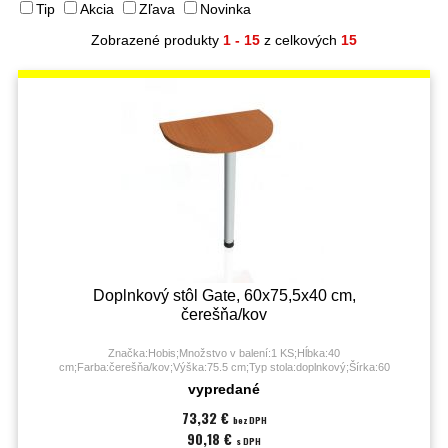
Tip
Akcia
Zľava
Novinka
Zobrazené produkty
1 - 15
z celkových
15
Doplnkový stôl Gate, 60x75,5x40 cm,
čerešňa/kov
Značka:Hobis;Množstvo v balení:1 KS;Hĺbka:40
cm;Farba:čerešňa/kov;Výška:75.5 cm;Typ stola:doplnkový;Šírka:60
cm;Záruka:60 mesiacov;
vypredané
73,32 €
bez DPH
90,18 €
s DPH