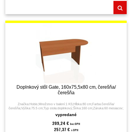
Doplnkový stôl Gate, 160x75,5x80 cm, čerešňa/
čerešňa
Značka:Hobis;Množstvo v balení:1 KS;Hĺbka:80 cm;Farba:čerešňa/
čerešňa;Výška:75.5 cm;Typ stola:doplnkový;Šírka:160 cm;Záruka:60 mesiacov;
vypredané
209,24 €
bez DPH
257,37 €
s DPH