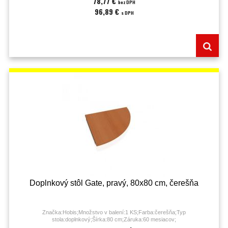
78,77 €
bez DPH
96,89 €
s DPH
Doplnkový stôl Gate, pravý, 80x80 cm, čerešňa
Značka:Hobis;Množstvo v balení:1 KS;Farba:čerešňa;Typ
stola:doplnkový;Šírka:80 cm;Záruka:60 mesiacov;