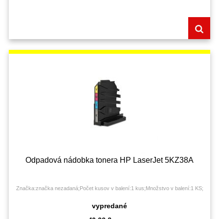
Odpadová nádobka tonera HP LaserJet 5KZ38A
Značka:značka nezadaná;Počet kusov v balení:1 kus;Množstvo v balení:1 KS;
vypredané