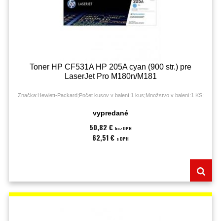
Toner HP CF531A HP 205A cyan (900 str.) pre
LaserJet Pro M180n/M181
Značka:Hewlett-Packard;Počet kusov v balení:1 kus;Množstvo v balení:1 KS;
vypredané
50,82 €
bez DPH
62,51 €
s DPH