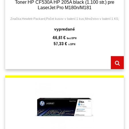
Toner HP CF530A HP 205A black (1.100 str.) pre
LaserJet Pro M180n/M181
Značka:Hewlett-Packard;Počet kusov v balení:1 kus;Množstvo v balení:1 KS;
vypredané
46,61 €
bez DPH
57,33 €
s DPH