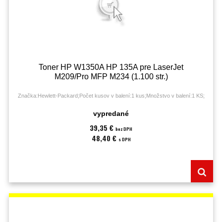
Toner HP W1350A HP 135A pre LaserJet
M209/Pro MFP M234 (1.100 str.)
Značka:Hewlett-Packard;Počet kusov v balení:1 kus;Množstvo v balení:1 KS;
vypredané
39,35 €
bez DPH
48,40 €
s DPH