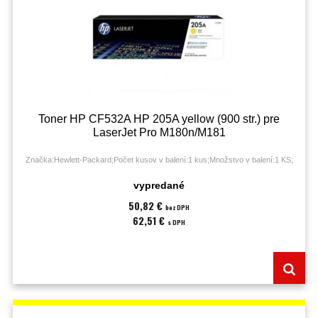
Toner HP CF532A HP 205A yellow (900 str.) pre
LaserJet Pro M180n/M181
Značka:Hewlett-Packard;Počet kusov v balení:1 kus;Množstvo v balení:1 KS;
vypredané
50,82 €
bez DPH
62,51 €
s DPH