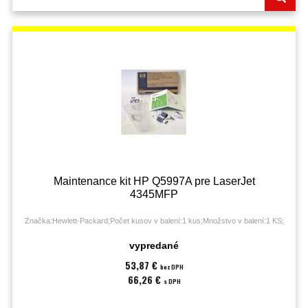
Maintenance kit HP Q5997A pre LaserJet
4345MFP
Značka:Hewlett-Packard;Počet kusov v balení:1 kus;Množstvo v balení:1 KS;
vypredané
53,87 €
bez DPH
66,26 €
s DPH