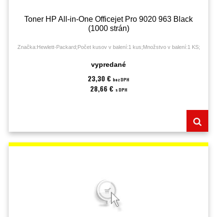
Toner HP All-in-One Officejet Pro 9020 963 Black
(1000 strán)
Značka:Hewlett-Packard;Počet kusov v balení:1 kus;Množstvo v balení:1 KS;
vypredané
23,30 €
bez DPH
28,66 €
s DPH