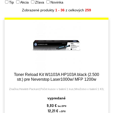
Tip
Akcia
Zľava
Novinka
Zobrazené produkty
1 - 36
z celkových
259
Toner Reload Kit W1103A HP103A black (2.500
str.) pre Neverstop Laser1000w/ MFP 1200w
Značka:Hewlett-Packard;Počet kusov v balení:1 kus;Množstvo v balení:1 KS;
vypredané
9,93 €
bez DPH
12,21 €
s DPH