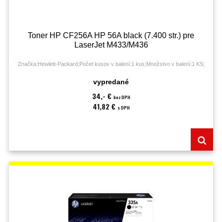
Toner HP CF256A HP 56A black (7.400 str.) pre
LaserJet M433/M436
Značka:Hewlett-Packard;Počet kusov v balení:1 kus;Množstvo v balení:1 KS;
vypredané
34,- €
bez DPH
41,82 €
s DPH