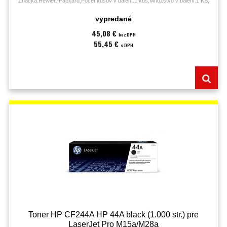
Značka:Hewlett-Packard;Počet kusov v balení:1 kus;Množstvo v balení:1 KS;
vypredané
45,08 €
bez DPH
55,45 €
s DPH
Toner HP CF244A HP 44A black (1.000 str.) pre
LaserJet Pro M15a/M28a