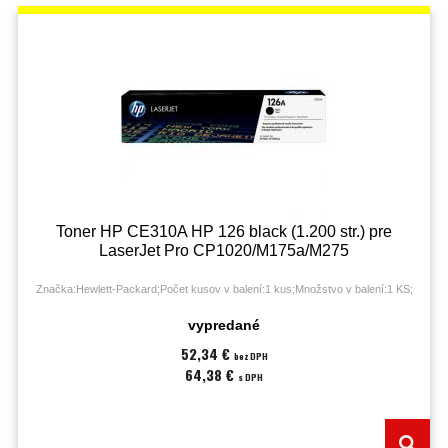
Toner HP CE310A HP 126 black (1.200 str.) pre
LaserJet Pro CP1020/M175a/M275
Značka:Hewlett-Packard;Počet kusov v balení:1 kus;Množstvo v balení:1 KS;
vypredané
52,34 €
bez DPH
64,38 €
s DPH