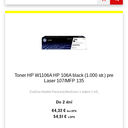
Toner HP W1106A HP 106A black (1.000 str.) pre
Laser 107/MFP 135
Značka:Hewlett-Packard;Množstvo v balení:1 KS;
Do 2 dní
44,32 €
bez DPH
54,51 €
s DPH