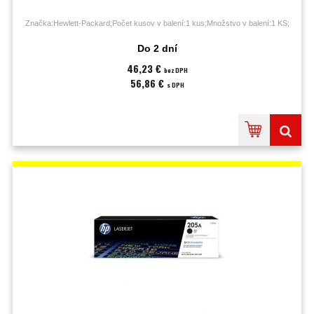
Značka:Hewlett-Packard;Počet kusov v balení:1 kus;Množstvo v balení:1 KS;
Do 2 dní
46,23 €
bez DPH
56,86 €
s DPH