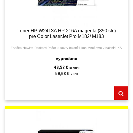
Toner HP W2413A HP 216A magenta (850 str.)
pre Color LaserJet Pro M182/ M183
Značka:Hewlett-Packard;Počet kusov v balení:1 kus;Množstvo v balení:1 KS;
vypredané
48,52 €
bez DPH
59,68 €
s DPH