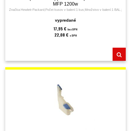
MFP 1200w
Značka:Hewlett-Packard;Počet kusov v balení:1 kus;Množstvo v balení:1 BAL.;
vypredané
17,95 €
bez DPH
22,08 €
s DPH