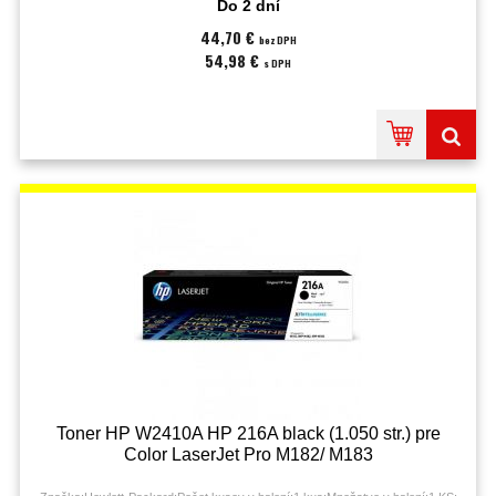
Do 2 dní
44,70 €
bez DPH
54,98 €
s DPH
Toner HP W2410A HP 216A black (1.050 str.) pre
Color LaserJet Pro M182/ M183