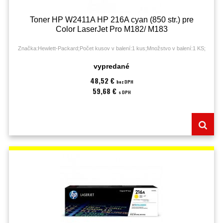
Toner HP W2411A HP 216A cyan (850 str.) pre
Color LaserJet Pro M182/ M183
Značka:Hewlett-Packard;Počet kusov v balení:1 kus;Množstvo v balení:1 KS;
vypredané
48,52 €
bez DPH
59,68 €
s DPH