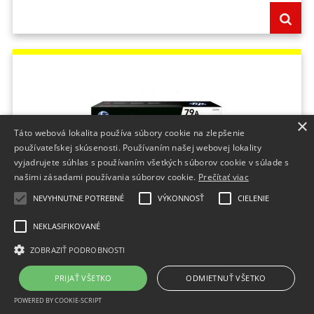
×
Táto webová lokalita používa súbory cookie na zlepšenie
používateľskej skúsenosti. Používaním našej webovej lokality
vyjadrujete súhlas s používaním všetkých súborov cookie v súlade s
našimi zásadami používania súborov cookie.
Prečítať viac
NEVYHNUTNE POTREBNÉ
VÝKONNOSŤ
CIELENIE
Toner HP CF279A HP 79A black (1.000 str.) pre
LaserJet Pro M12/M26
NEKLASIFIKOVANÉ
Značka:Hewlett-Packard;Počet kusov v balení:1 kus;Množstvo v balení:1 KS;
ZOBRAZIŤ PODROBNOSTI
Do 2 dní
PRIJAŤ VŠETKO
ODMIETNUŤ VŠETKO
55,78 €
bez DPH
POWERED BY COOKIE-SCRIPT
68,61 €
s DPH