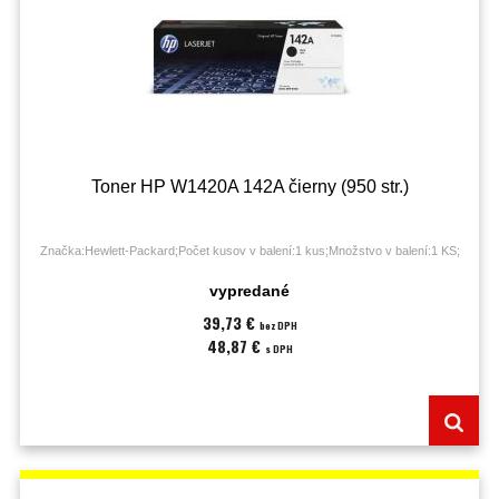
Toner HP W1420A 142A čierny (950 str.)
Značka:Hewlett-Packard;Počet kusov v balení:1 kus;Množstvo v balení:1 KS;
vypredané
39,73 €
bez DPH
48,87 €
s DPH