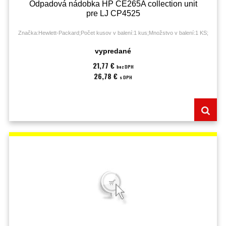
Odpadová nádobka HP CE265A collection unit
pre LJ CP4525
Značka:Hewlett-Packard;Počet kusov v balení:1 kus;Množstvo v balení:1 KS;
vypredané
21,77 €
bez DPH
26,78 €
s DPH