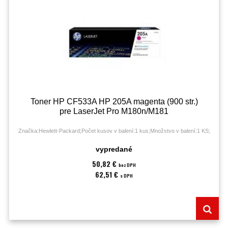
Toner HP CF533A HP 205A magenta (900 str.)
pre LaserJet Pro M180n/M181
Značka:Hewlett-Packard;Počet kusov v balení:1 kus;Množstvo v balení:1 KS;
vypredané
50,82 €
bez DPH
62,51 €
s DPH