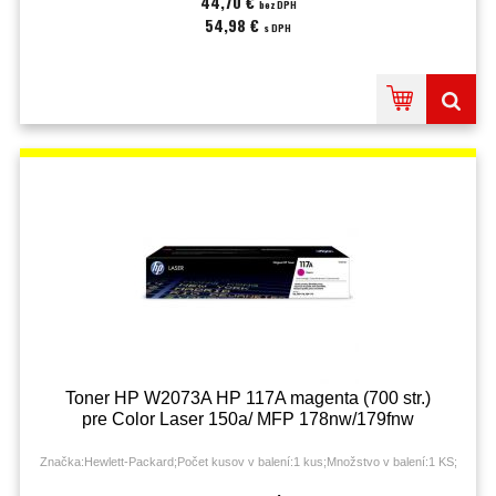
44,70 €
bez DPH
54,98 €
s DPH
Toner HP W2073A HP 117A magenta (700 str.)
pre Color Laser 150a/ MFP 178nw/179fnw
Značka:Hewlett-Packard;Počet kusov v balení:1 kus;Množstvo v balení:1 KS;