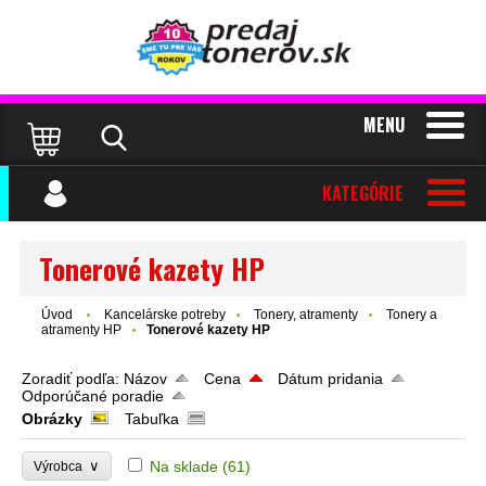
MENU
KATEGÓRIE
Tonerové kazety HP
Úvod
Kancelárske potreby
Tonery, atramenty
Tonery a
atramenty HP
Tonerové kazety HP
Zoradiť podľa:
Názov
Cena
Dátum pridania
Odporúčané poradie
Obrázky
Tabuľka
∨
Na sklade
(61)
Výrobca