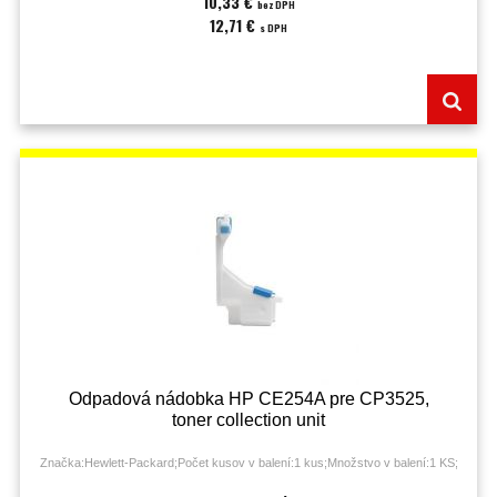
10,33 €
bez DPH
12,71 €
s DPH
Odpadová nádobka HP CE254A pre CP3525,
toner collection unit
Značka:Hewlett-Packard;Počet kusov v balení:1 kus;Množstvo v balení:1 KS;