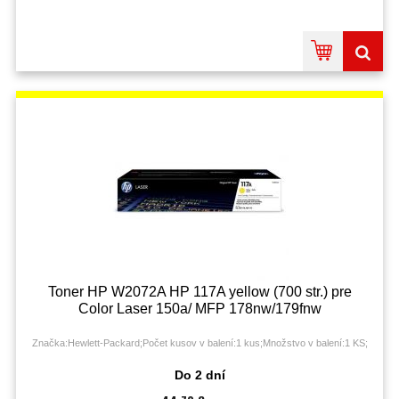
Toner HP W2072A HP 117A yellow (700 str.) pre
Color Laser 150a/ MFP 178nw/179fnw
Značka:Hewlett-Packard;Počet kusov v balení:1 kus;Množstvo v balení:1 KS;
Do 2 dní