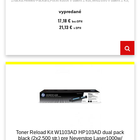
Značka:Hewlett-Packard;Počet kusov v balení:1 kus;Množstvo v balení:1 KS;
vypredané
17,18 €
bez DPH
21,13 €
s DPH
Toner Reload Kit W1103AD HP103AD dual pack
black (2x2.500 str.) pre Neverstop Laser1000w/