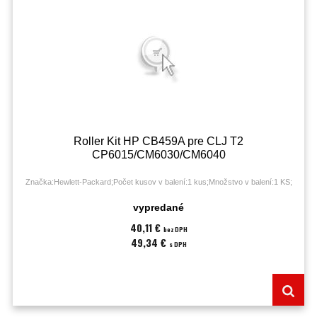
Roller Kit HP CB459A pre CLJ T2
CP6015/CM6030/CM6040
Značka:Hewlett-Packard;Počet kusov v balení:1 kus;Množstvo v balení:1 KS;
vypredané
40,11 €
bez DPH
49,34 €
s DPH