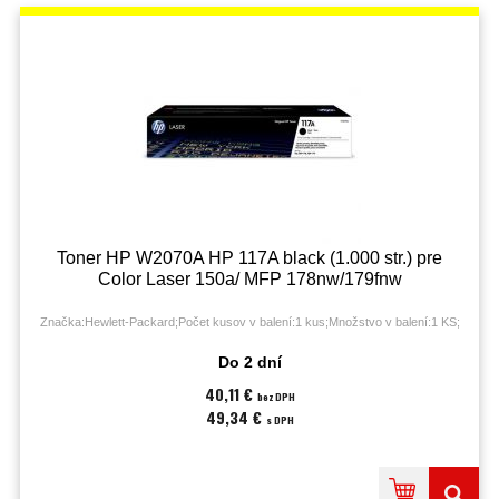
Toner HP W2070A HP 117A black (1.000 str.) pre
Color Laser 150a/ MFP 178nw/179fnw
Značka:Hewlett-Packard;Počet kusov v balení:1 kus;Množstvo v balení:1 KS;
Do 2 dní
40,11 €
bez DPH
49,34 €
s DPH