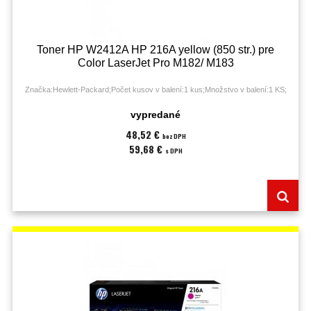
Toner HP W2412A HP 216A yellow (850 str.) pre
Color LaserJet Pro M182/ M183
Značka:Hewlett-Packard;Počet kusov v balení:1 kus;Množstvo v balení:1 KS;
vypredané
48,52 €
bez DPH
59,68 €
s DPH