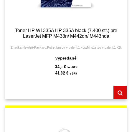
Toner HP W1335A HP 335A black (7.400 str.) pre
LaserJet MFP M438n/ M442dn/ M443nda
Značka:Hewlett-Packard;Počet kusov v balení:1 kus;Množstvo v balení:1 KS;
vypredané
34,- €
bez DPH
41,82 €
s DPH