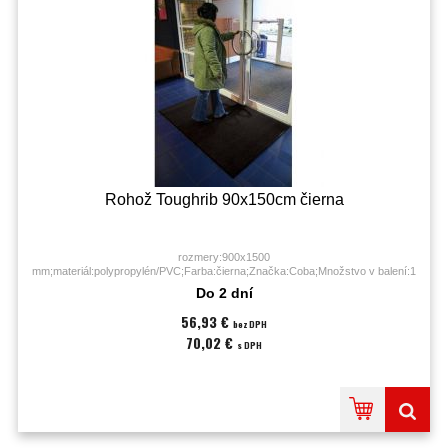
Rohož Toughrib 90x150cm čierna
rozmery:900x1500
mm;materiál:polypropylén/PVC;Farba:čierna;Značka:Coba;Množstvo v balení:1
KS;
Do 2 dní
56,93 €
bez DPH
70,02 €
s DPH