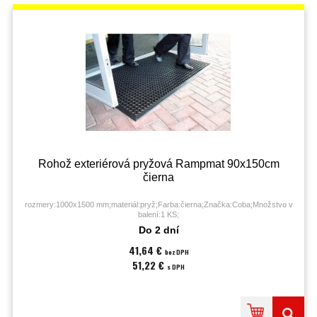
Rohož exteriérová pryžová Rampmat 90x150cm
čierna
rozmery:1000x1500 mm;materiál:pryž;Farba:čierna;Značka:Coba;Množstvo v
balení:1 KS;
Do 2 dní
41,64 €
bez DPH
51,22 €
s DPH