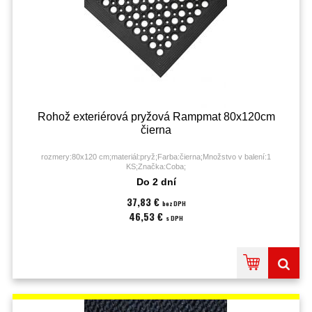
Rohož exteriérová pryžová Rampmat 80x120cm
čierna
rozmery:80x120 cm;materiál:pryž;Farba:čierna;Množstvo v balení:1
KS;Značka:Coba;
Do 2 dní
37,83 €
bez DPH
46,53 €
s DPH