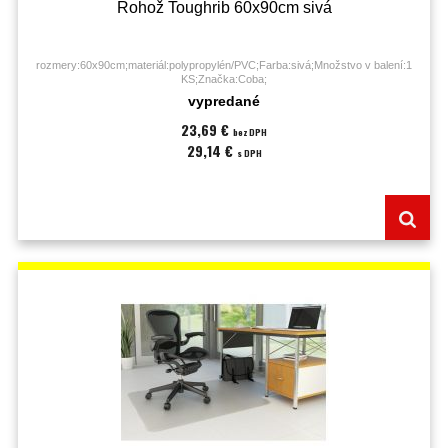
Rohož Toughrib 60x90cm sivá
rozmery:60x90cm;materiál:polypropylén/PVC;Farba:sivá;Množstvo v balení:1
KS;Značka:Coba;
vypredané
23,69 €
bez DPH
29,14 €
s DPH