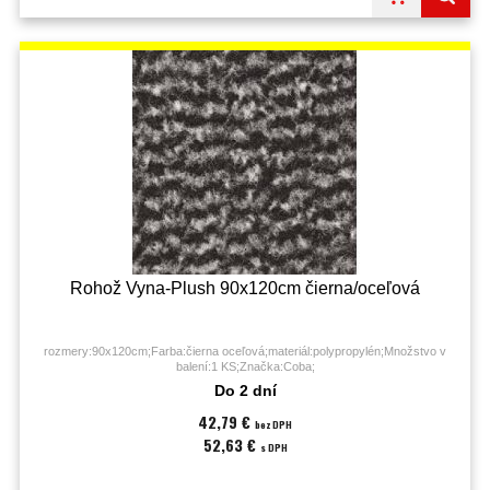
Rohož Vyna-Plush 90x120cm čierna/oceľová
rozmery:90x120cm;Farba:čierna oceľová;materiál:polypropylén;Množstvo v
balení:1 KS;Značka:Coba;
Do 2 dní
42,79 €
bez DPH
52,63 €
s DPH