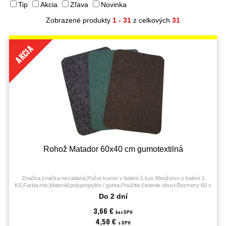
Tip
Akcia
Zľava
Novinka
Zobrazené produkty
1 - 31
z celkových
31
AKCIA
Rohož Matador 60x40 cm gumotextilná
Značka:značka nezadaná;Počet kusov v balení:1 kus;Množstvo v balení:1
KS;Farba:mix;Materiál:polypropylén / guma;Použitie:čistenie obuvi;Rozmery:60 x
40 cm;Typ:čistiaca rohož;
Do 2 dní
3,66 €
bez DPH
4,50 €
s DPH