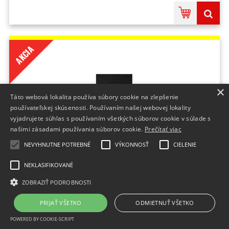
AKCIA
×
Táto webová lokalita používa súbory cookie na zlepšenie
používateľskej skúsenosti. Používaním našej webovej lokality
vyjadrujete súhlas s používaním všetkých súborov cookie v súlade s
našimi zásadami používania súborov cookie.
Prečítať viac
NEVYHNUTNE POTREBNÉ
VÝKONNOSŤ
CIELENIE
Rohož Microfibre Doormat 90x150cm čierna
NEKLASIFIKOVANÉ
Značka:Coba;Počet kusov v balení:1 kus;Množstvo v balení:1
ZOBRAZIŤ PODROBNOSTI
KS;Farba:čierna;Materiál:mikrovlákno;Rozmery:90x150cm;
Do 2 dní
PRIJAŤ VŠETKO
ODMIETNUŤ VŠETKO
90,95 €
bez DPH
POWERED BY COOKIE-SCRIPT
111,87 €
s DPH