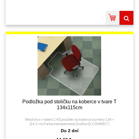
Podložka pod stoličku na koberce v tvare T
134x115cm
Množstvo v balení:1 KS;použitie:na koberce;rozmery:134 ×
114,3 cm;Farba:transparentná;Značka:Q-CONNECT;
Do 2 dní