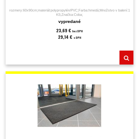
rozmery:60x90cm;materiál:polypropylén/PVC;Farba:hmedá;Množstvo v balení:1
KS;Značka:Coba;
vypredané
23,69 €
bez DPH
29,14 €
s DPH