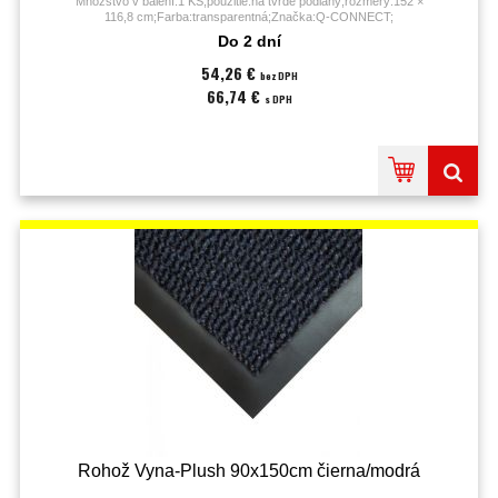
Množstvo v balení:1 KS;použitie:na tvrdé podlahy;rozmery:152 ×
116,8 cm;Farba:transparentná;Značka:Q-CONNECT;
Do 2 dní
54,26 €
bez DPH
66,74 €
s DPH
Rohož Vyna-Plush 90x150cm čierna/modrá