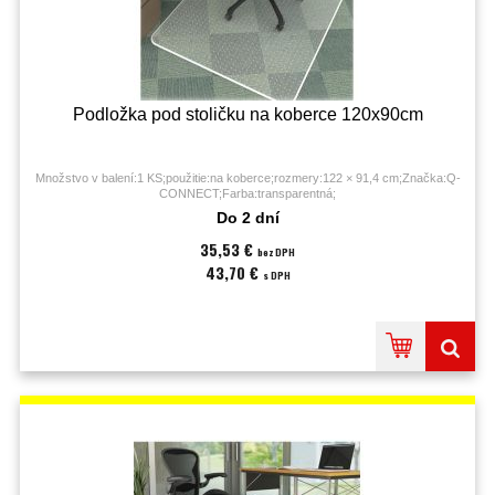
Podložka pod stoličku na koberce 120x90cm
Množstvo v balení:1 KS;použitie:na koberce;rozmery:122 × 91,4 cm;Značka:Q-
CONNECT;Farba:transparentná;
Do 2 dní
35,53 €
bez DPH
43,70 €
s DPH