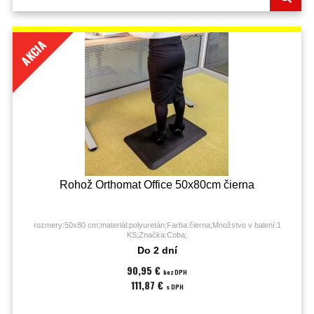
AKCIA
Rohož Orthomat Office 50x80cm čierna
rozmery:50x80 cm;materiál:polyuretán;Farba:čierna;Množstvo v balení:1
KS;Značka:Coba;
Do 2 dní
90,95 €
bez DPH
111,87 €
s DPH