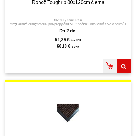
Rohož Toughrib 80x120cm čierna
rozmery:900x1200
mm;Farba:čierna;materiál:polypropylén/PVC;Značka:Coba;Množstvo v balení:1
KS;
Do 2 dní
55,39 €
bez DPH
68,13 €
s DPH