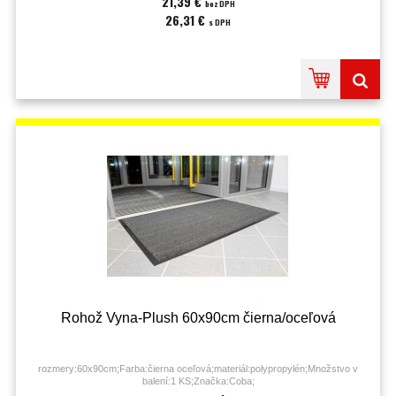
21,39 €
bez DPH
26,31 €
s DPH
Rohož Vyna-Plush 60x90cm čierna/oceľová
rozmery:60x90cm;Farba:čierna oceľová;materiál:polypropylén;Množstvo v
balení:1 KS;Značka:Coba;