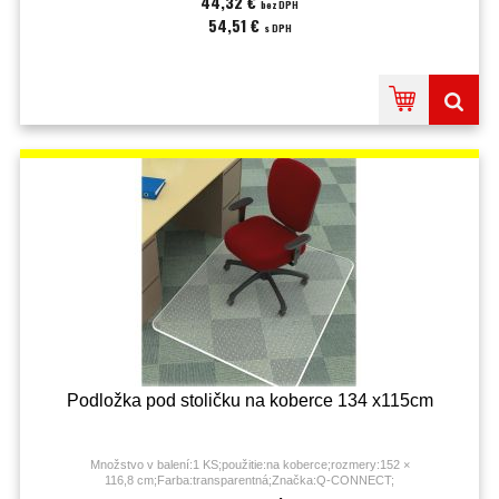
44,32 €
bez DPH
54,51 €
s DPH
Podložka pod stoličku na koberce 134 x115cm
Množstvo v balení:1 KS;použitie:na koberce;rozmery:152 ×
116,8 cm;Farba:transparentná;Značka:Q-CONNECT;