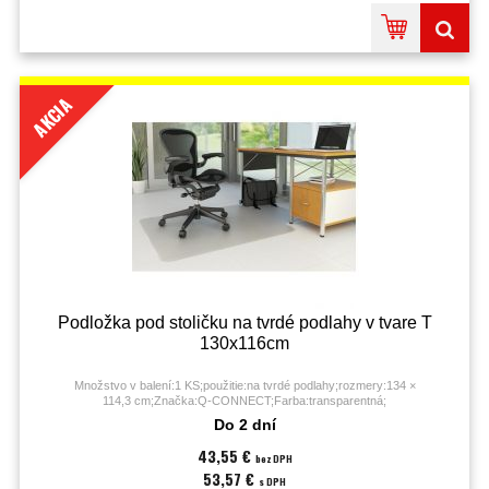
AKCIA
Podložka pod stoličku na tvrdé podlahy v tvare T
130x116cm
Množstvo v balení:1 KS;použitie:na tvrdé podlahy;rozmery:134 ×
114,3 cm;Značka:Q-CONNECT;Farba:transparentná;
Do 2 dní
43,55 €
bez DPH
53,57 €
s DPH