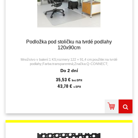
Podložka pod stoličku na tvrdé podlahy
120x90cm
Množstvo v balení:1 KS;rozmery:122 × 91,4 cm;použitie:na tvrdé
podlahy;Farba:transparentná;Značka:Q-CONNECT;
Do 2 dní
35,53 €
bez DPH
43,70 €
s DPH