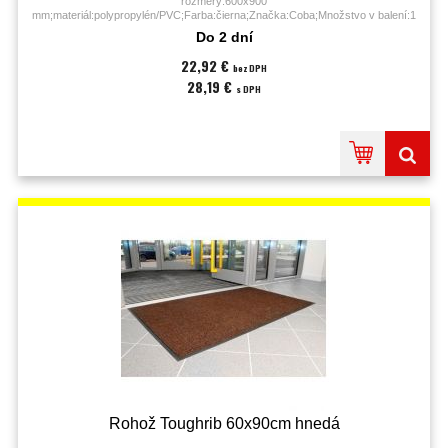
rozmery:600x900
mm;materiál:polypropylén/PVC;Farba:čierna;Značka:Coba;Množstvo v balení:1
KS;
Do 2 dní
22,92 €
bez DPH
28,19 €
s DPH
Rohož Toughrib 60x90cm hnedá