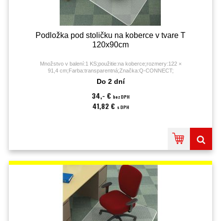
Podložka pod stoličku na koberce v tvare T
120x90cm
Množstvo v balení:1 KS;použitie:na koberce;rozmery:122 ×
91,4 cm;Farba:transparentná;Značka:Q-CONNECT;
Do 2 dní
34,- €
bez DPH
41,82 €
s DPH