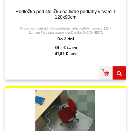
Podložka pod stoličku na tvrdé podlahy v tvare T
120x90cm
Množstvo v balení:1 KS;použitie:na tvrdé podlahy;rozmery:122 ×
91,4 cm;Farba:transparentná;Značka:Q-CONNECT;
Do 2 dní
34,- €
bez DPH
41,82 €
s DPH