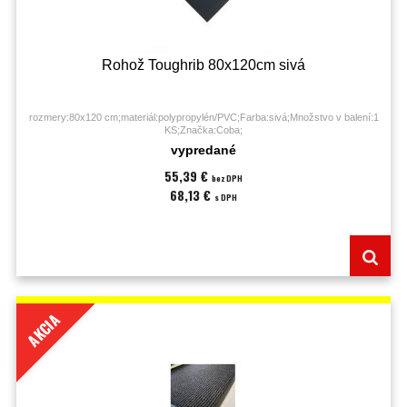
Rohož Toughrib 80x120cm sivá
rozmery:80x120 cm;materiál:polypropylén/PVC;Farba:sivá;Množstvo v balení:1
KS;Značka:Coba;
vypredané
55,39 €
bez DPH
68,13 €
s DPH
AKCIA