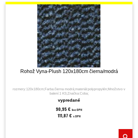
Rohož Vyna-Plush 120x180cm čierna/modrá
rozmery:120x180cm;Farba:čierna modrá;materiál:polypropylén;Množstvo v
balení:1 KS;Značka:Coba;
vypredané
90,95 €
bez DPH
111,87 €
s DPH