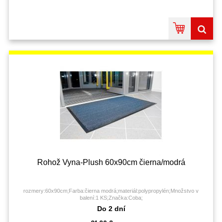
Rohož Vyna-Plush 60x90cm čierna/modrá
rozmery:60x90cm;Farba:čierna modrá;materiál:polypropylén;Množstvo v
balení:1 KS;Značka:Coba;
Do 2 dní