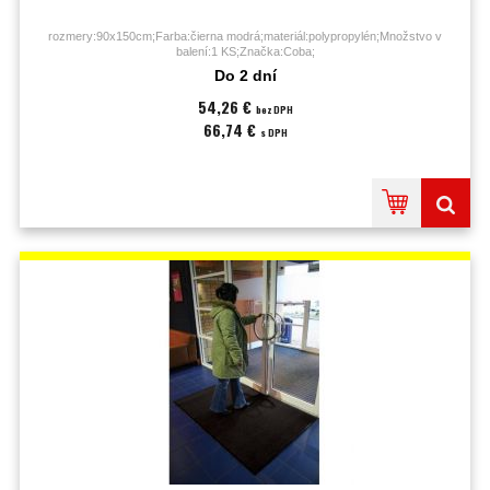
rozmery:90x150cm;Farba:čierna modrá;materiál:polypropylén;Množstvo v
balení:1 KS;Značka:Coba;
Do 2 dní
54,26 €
bez DPH
66,74 €
s DPH