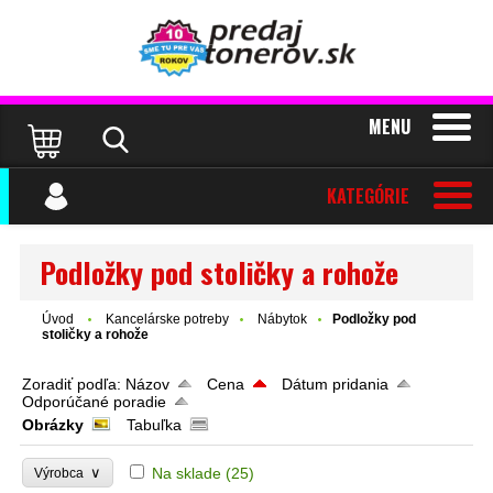
MENU
KATEGÓRIE
Podložky pod stoličky a rohože
Úvod
Kancelárske potreby
Nábytok
Podložky pod
stoličky a rohože
Zoradiť podľa:
Názov
Cena
Dátum pridania
Odporúčané poradie
Obrázky
Tabuľka
∨
Na sklade
(25)
Výrobca