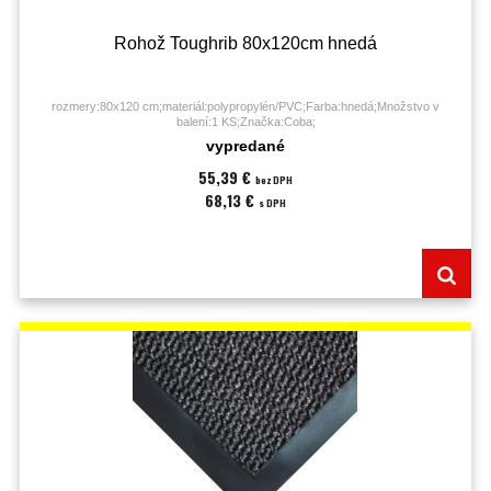
Rohož Toughrib 80x120cm hnedá
rozmery:80x120 cm;materiál:polypropylén/PVC;Farba:hnedá;Množstvo v
balení:1 KS;Značka:Coba;
vypredané
55,39 €
bez DPH
68,13 €
s DPH