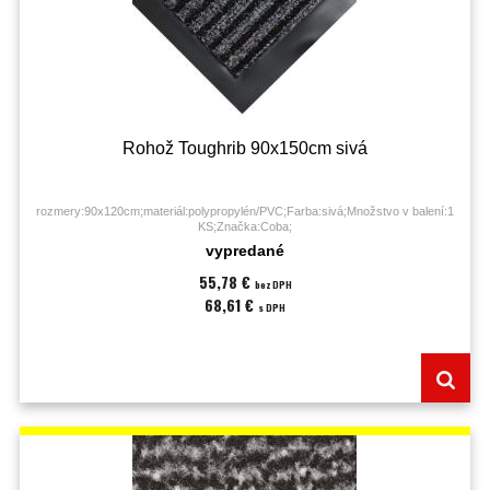
Rohož Toughrib 90x150cm sivá
rozmery:90x120cm;materiál:polypropylén/PVC;Farba:sivá;Množstvo v balení:1
KS;Značka:Coba;
vypredané
55,78 €
bez DPH
68,61 €
s DPH