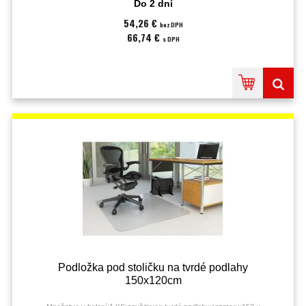
Do 2 dní
54,26 €
bez DPH
66,74 €
s DPH
Podložka pod stoličku na tvrdé podlahy
150x120cm