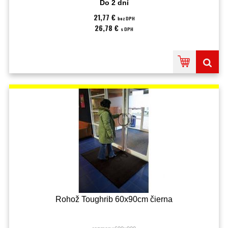
Do 2 dní
21,77 €
bez DPH
26,78 €
s DPH
Rohož Toughrib 60x90cm čierna