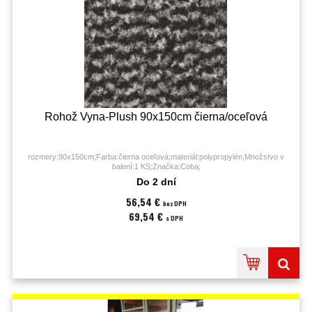
Rohož Vyna-Plush 90x150cm čierna/oceľová
rozmery:90x150cm;Farba:čierna oceľová;materiál:polypropylén;Množstvo v
balení:1 KS;Značka:Coba;
Do 2 dní
56,54 €
bez DPH
69,54 €
s DPH