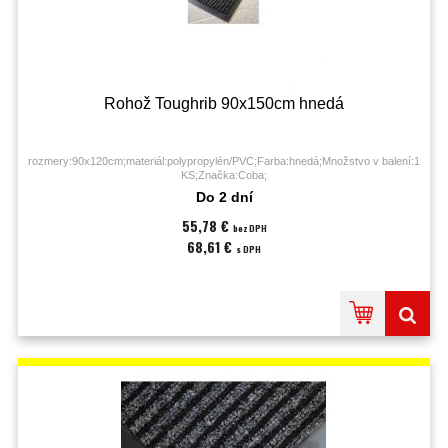
Rohož Toughrib 90x150cm hnedá
rozmery:90x120cm;materiál:polypropylén/PVC;Farba:hnedá;Množstvo v balení:1
KS;Značka:Coba;
Do 2 dní
55,78 €
bez DPH
68,61 €
s DPH