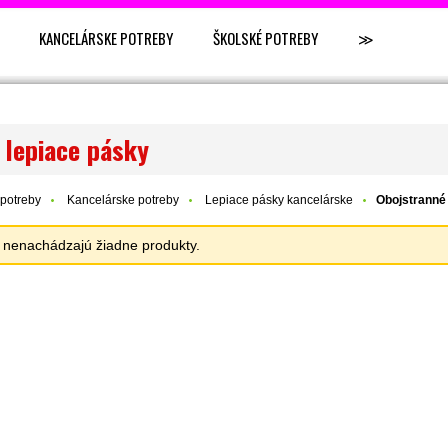
KANCELÁRSKE POTREBY
ŠKOLSKÉ POTREBY
≫
 lepiace pásky
potreby
Kancelárske potreby
Lepiace pásky kancelárske
Obojstranné
sa nenachádzajú žiadne produkty.