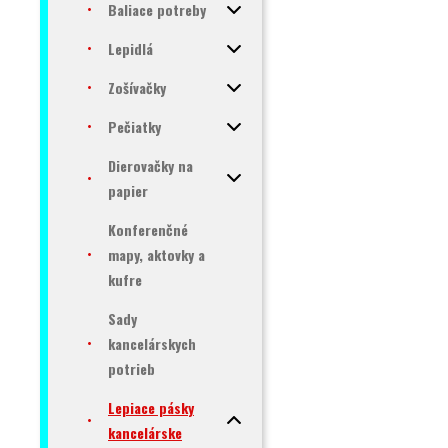
Baliace potreby
Lepidlá
Zošívačky
Pečiatky
Dierovačky na
papier
Konferenčné
mapy, aktovky a
kufre
Sady
kancelárskych
potrieb
Lepiace pásky
kancelárske