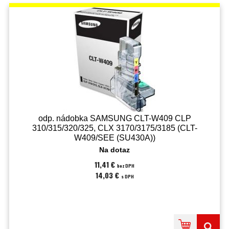
odp. nádobka SAMSUNG CLT-W409 CLP
310/315/320/325, CLX 3170/3175/3185 (CLT-
W409/SEE (SU430A))
Na dotaz
11,41 €
bez DPH
14,03 €
s DPH