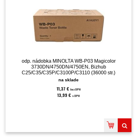
odp. nádobka MINOLTA WB-P03 Magicolor
3730DN/4750DN/4750EN, Bizhub
C25/C35/C35P/C3100P/C3110 (36000 str.)
(A1AU0Y1/Y3)
na sklade
11,37 €
bez DPH
13,99 €
s DPH