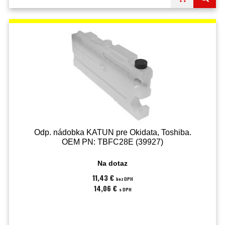
Odp. nádobka KATUN pre Okidata, Toshiba.
OEM PN: TBFC28E (39927)
Na dotaz
11,43 €
bez DPH
14,06 €
s DPH