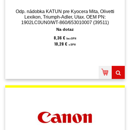
Odp. nádobka KATUN pre Kyocera Mita, Olivetti
Lexikon, Triumph-Adler, Utax. OEM PN:
1902LC0UN0/WT-860/653010007 (39511)
Na dotaz
8,36 €
bez DPH
10,28 €
s DPH