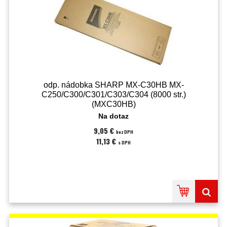
odp. nádobka SHARP MX-C30HB MX-
C250/C300/C301/C303/C304 (8000 str.)
(MXC30HB)
Na dotaz
9,05 €
bez DPH
11,13 €
s DPH