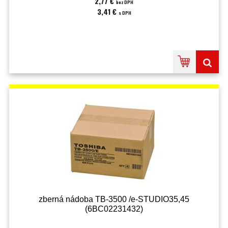
2,77 €
bez DPH
3,41 €
s DPH
zberná nádoba TB-3500 /e-STUDIO35,45
(6BC02231432)