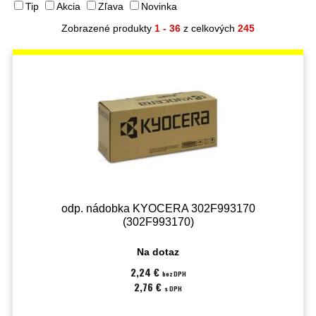
Tip
Akcia
Zľava
Novinka
Zobrazené produkty
1 - 36
z celkových
245
odp. nádobka KYOCERA 302F993170
(302F993170)
Na dotaz
2,24 €
bez DPH
2,76 €
s DPH