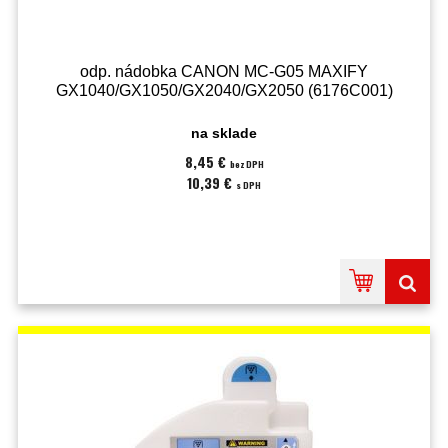
odp. nádobka CANON MC-G05 MAXIFY
GX1040/GX1050/GX2040/GX2050 (6176C001)
na sklade
8,45 €
bez DPH
10,39 €
s DPH