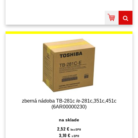
zberná nádoba TB-281c /e-281c,351c,451c
(6AR00000230)
na sklade
2,52 €
bez DPH
3,10 €
s DPH