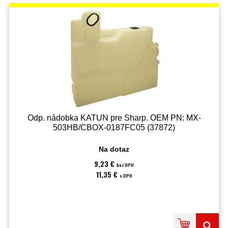
Odp. nádobka KATUN pre Sharp. OEM PN: MX-
503HB/CBOX-0187FC05 (37872)
Na dotaz
9,23 €
bez DPH
11,35 €
s DPH