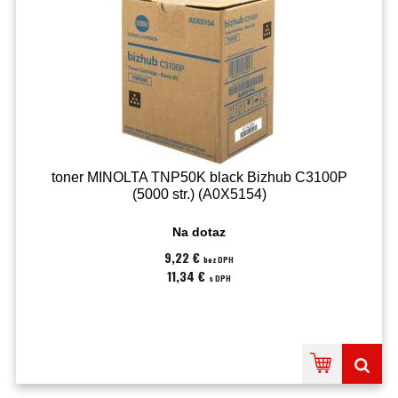
toner MINOLTA TNP50K black Bizhub C3100P
(5000 str.) (A0X5154)
Na dotaz
9,22 €
bez DPH
11,34 €
s DPH