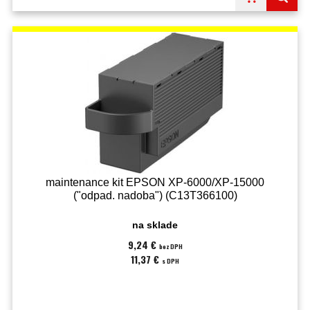
maintenance kit EPSON XP-6000/XP-15000
("odpad. nadoba") (C13T366100)
na sklade
9,24 €
bez DPH
11,37 €
s DPH