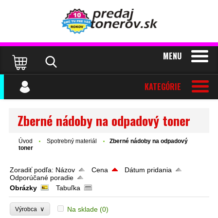
MENU
KATEGÓRIE
Zberné nádoby na odpadový toner
Úvod
Spotrebný materiál
Zberné nádoby na odpadový
toner
Zoradiť podľa:
Názov
Cena
Dátum pridania
Odporúčané poradie
Obrázky
Tabuľka
∨
Na sklade
(0)
Výrobca