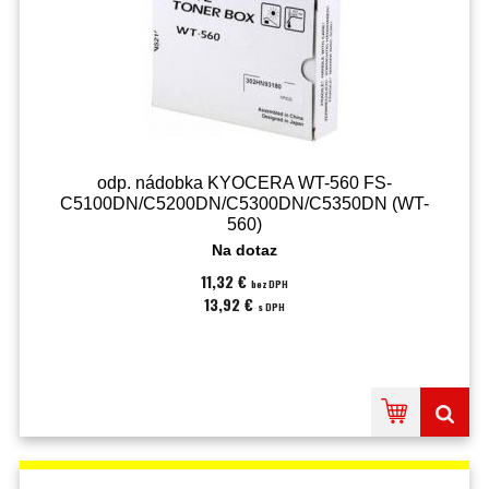
odp. nádobka KYOCERA WT-560 FS-
C5100DN/C5200DN/C5300DN/C5350DN (WT-
560)
Na dotaz
11,32 €
bez DPH
13,92 €
s DPH