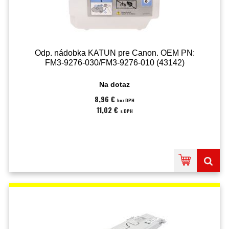
Odp. nádobka KATUN pre Canon. OEM PN:
FM3-9276-030/FM3-9276-010 (43142)
Na dotaz
8,96 €
bez DPH
11,02 €
s DPH