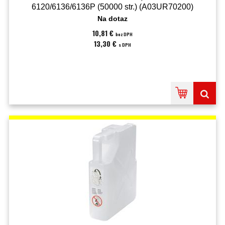
6120/6136/6136P (50000 str.) (A03UR70200)
Na dotaz
10,81 €
bez DPH
13,30 €
s DPH