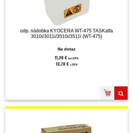
odp. nádobka KYOCERA WT-475 TASKalfa
3010i/3011i/3510i/3511i (WT-475)
Na dotaz
11,20 €
bez DPH
13,78 €
s DPH