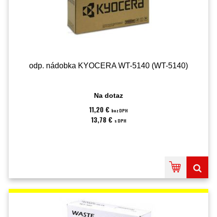
odp. nádobka KYOCERA WT-5140 (WT-5140)
Na dotaz
11,20 €
bez DPH
13,78 €
s DPH