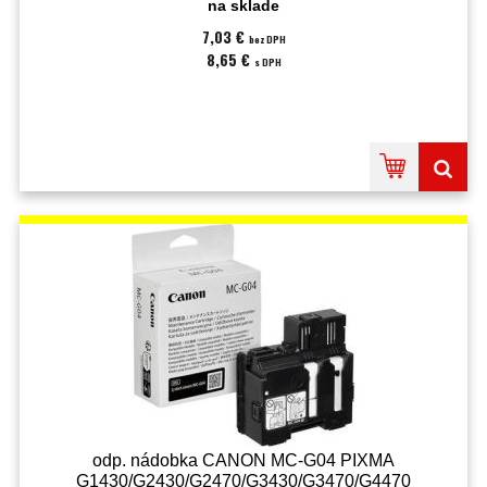
na sklade
7,03 €
bez DPH
8,65 €
s DPH
odp. nádobka CANON MC-G04 PIXMA
G1430/G2430/G2470/G3430/G3470/G4470