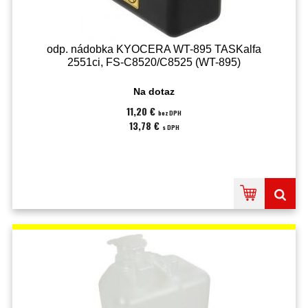
odp. nádobka KYOCERA WT-895 TASKalfa
2551ci, FS-C8520/C8525 (WT-895)
Na dotaz
11,20 €
bez DPH
13,78 €
s DPH