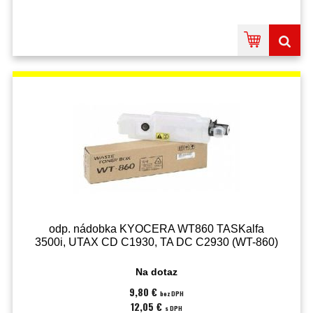
odp. nádobka KYOCERA WT860 TASKalfa
3500i, UTAX CD C1930, TA DC C2930 (WT-860)
Na dotaz
9,80 €
bez DPH
12,05 €
s DPH