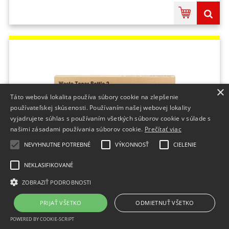
×
Táto webová lokalita používa súbory cookie na zlepšenie
používateľskej skúsenosti. Používaním našej webovej lokality
vyjadrujete súhlas s používaním všetkých súborov cookie v súlade s
našimi zásadami používania súborov cookie.
Prečítať viac
NEVYHNUTNE POTREBNÉ
VÝKONNOSŤ
CIELENIE
odp. nádobka RICOH B051-2100 Aficio
1224C/1232C/3224C/3232C (50 000 str.) (B051-
NEKLASIFIKOVANÉ
2100)
ZOBRAZIŤ PODROBNOSTI
Na dotaz
11,84 €
bez DPH
PRIJAŤ VŠETKO
ODMIETNUŤ VŠETKO
14,56 €
s DPH
POWERED BY COOKIE-SCRIPT