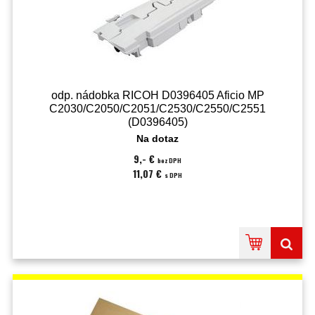
odp. nádobka RICOH D0396405 Aficio MP
C2030/C2050/C2051/C2530/C2550/C2551
(D0396405)
Na dotaz
9,- €
bez DPH
11,07 €
s DPH