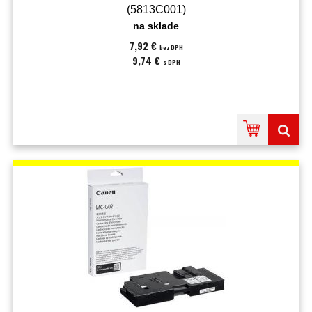
(5813C001)
na sklade
7,92 €
bez DPH
9,74 €
s DPH