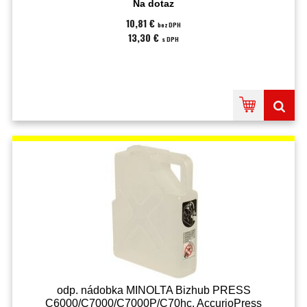
Na dotaz
10,81 €
bez DPH
13,30 €
s DPH
odp. nádobka MINOLTA Bizhub PRESS
C6000/C7000/C7000P/C70hc, AccurioPress