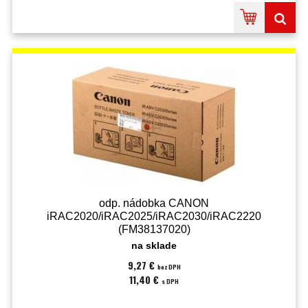
odp. nádobka CANON
iRAC2020/iRAC2025/iRAC2030/iRAC2220
(FM38137020)
na sklade
9,27 €
bez DPH
11,40 €
s DPH