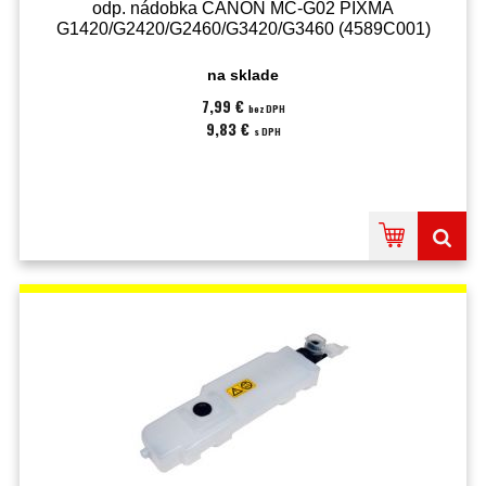
odp. nádobka CANON MC-G02 PIXMA
G1420/G2420/G2460/G3420/G3460 (4589C001)
na sklade
7,99 €
bez DPH
9,83 €
s DPH