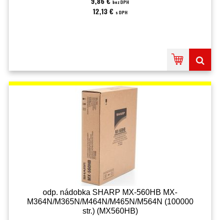
9,86 €
bez DPH
12,13 €
s DPH
odp. nádobka SHARP MX-560HB MX-
M364N/M365N/M464N/M465N/M564N (100000
str.) (MX560HB)