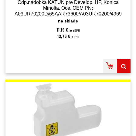
Odp.nádobka KATUN pre Develop, HP, Konica
Minolta, Oce. OEM PN:
A03UR70200D/65AAR73600/A03UR70200/4969-
1001-01/65AA-2450 (50819)
na sklade
11,19 €
bez DPH
13,76 €
s DPH