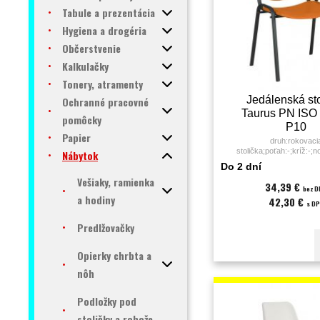
Tabule a prezentácia
Hygiena a drogéria
Občerstvenie
Kalkulačky
Tonery, atramenty
Jedálenská sto
Ochranné pracovné
Taurus PN ISO 
pomôcky
P10
Papier
druh:rokovaci
stolička;poťah:-;kríž:-;
Nábytok
kg;Farba:čierna;Množstvo
Do 2 dní
KS;Značka:Antar
Vešiaky, ramienka
34,39 €
bez 
a hodiny
42,30 €
s D
Predlžovačky
Opierky chrbta a
nôh
Podložky pod
stoličky a rohože