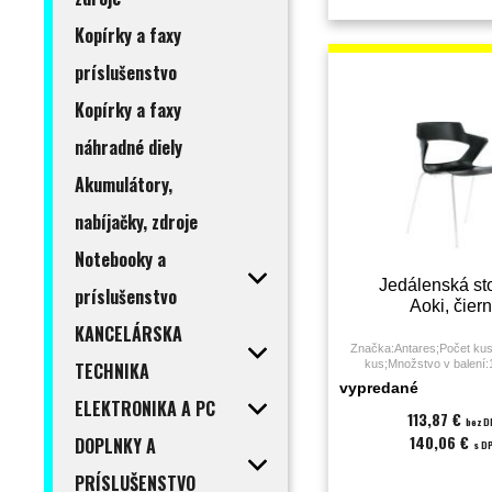
Kopírky a faxy
príslušenstvo
Kopírky a faxy
náhradné diely
Akumulátory,
nabíjačky, zdroje
Notebooky a
Jedálenská sto
príslušenstvo
Aoki, čier
KANCELÁRSKA
Značka:Antares;Počet kus
kus;Množstvo v balení
TECHNIKA
sedenia:0 - 3 hodiny;Dru
vypredané
stolička;Farba:čierna;Materi
ELEKTRONIKA A PC
kg;Podrúčky:áno;Poťah:pla
113,87 €
bez 
sedáku:45;Záruka:36 
140,06 €
DOPLNKY A
s D
PRÍSLUŠENSTVO