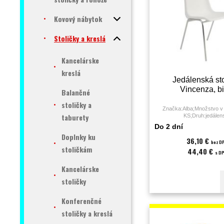
Kovový nábytok
Stoličky a kreslá
Kancelárske
kreslá
Jedálenská sto
Vincenza, bi
Balančné
stoličky a
Značka:Alba;Množstvo v 
taburety
KS;Druh:jedálen
stolička;Farba:biela;Materi
Do 2 dní
kg;Poťah:sedák a operadlo 
Doplnky ku
mesiac;
36,10 €
bez D
stoličkám
44,40 €
s D
Kancelárske
stoličky
Konferenčné
stoličky a kreslá