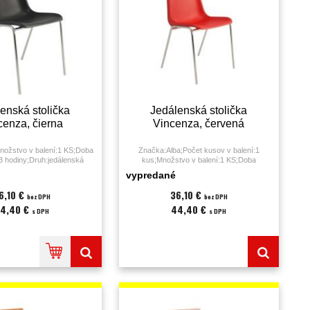
enská stolička
Jedálenská stolička
cenza, čierna
Vincenza, červená
nožstvo v balení:1 KS;Doba
Značka:Alba;Počet kusov v balení:1
 3 hodiny;Druh:jedálenská
kus;Množstvo v balení:1 KS;Doba
arba:čierna;Nosnosť:110
sedenia:0 - 3 hodiny;Druh:jedálenská
vypredané
ie;Poťah:plast (PUR);Výška
stolička;Farba:červená;Materiál:;Nosnosť:110
3;Záruka:12 mesiacov;
kg;Podrúčky:nie;Poťah:plast (PUR);Výška
6,10 €
36,10 €
bez DPH
bez DPH
sedáku:43;Záruka:12 mesiacov;
4,40 €
44,40 €
s DPH
s DPH