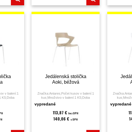
lička
Jedálenská stolička
Jedál
na
Aoki, béžová
ov v balení:1
Značka:Antares;Počet kusov v balení:1
Značka:Antar
:1 KS;Doba
kus;Množstvo v balení:1 KS;Doba
kus;Množs
h:jedálenská
sedenia:0 - 3 hodiny;Druh:jedálenská
sedenia:0 -
vypredané
vypredané
ál:;Nosnosť:140
stolička;Farba:béžová;Materiál:;Nosnosť:140
stolička;Farba
st (PUR);Výška
kg;Podrúčky:áno;Poťah:plast (PUR);Výška
kg;Podrúčky:á
113,87 €
1
DPH
bez DPH
mesiacov;
sedáku:45;Záruka:36 mesiacov;
sedáku:4
140,06 €
1
PH
s DPH