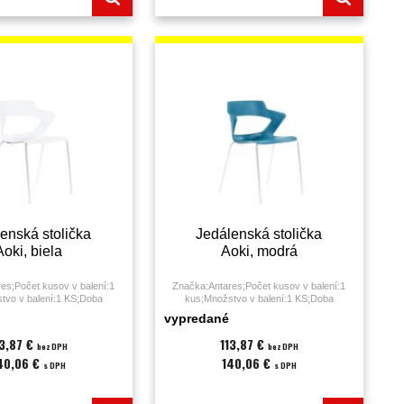
enská stolička
Jedálenská stolička
Aoki, biela
Aoki, modrá
es;Počet kusov v balení:1
Značka:Antares;Počet kusov v balení:1
tvo v balení:1 KS;Doba
kus;Množstvo v balení:1 KS;Doba
 3 hodiny;Druh:jedálenská
sedenia:0 - 3 hodiny;Druh:jedálenská
vypredané
:biela;Materiál:;Nosnosť:140
stolička;Farba:modrá;Materiál:;Nosnosť:140
no;Poťah:plast (PUR);Výška
kg;Podrúčky:áno;Poťah:plast (PUR);Výška
13,87 €
113,87 €
bez DPH
bez DPH
5;Záruka:36 mesiacov;
sedáku:45;Záruka:36 mesiacov;
40,06 €
140,06 €
s DPH
s DPH