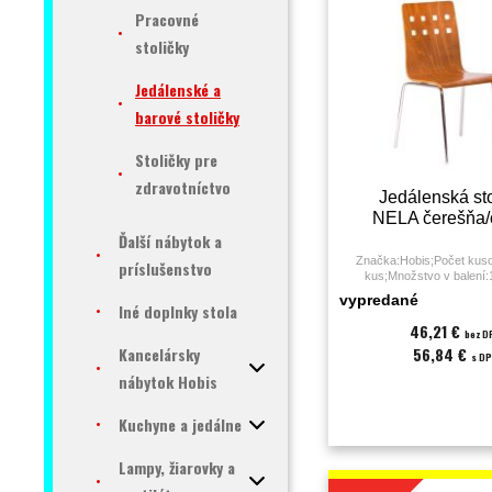
Pracovné
stoličky
Jedálenské a
barové stoličky
Stoličky pre
zdravotníctvo
Jedálenská sto
NELA čerešňa
Ďalší nábytok a
Značka:Hobis;Počet kuso
príslušenstvo
kus;Množstvo v balení
sedenia:0 - 3 hodiny;Dru
vypredané
Iné doplnky stola
stolička;Farba:čerešňa;
kg;Podrúčky:nie;Poťah
46,21 €
bez D
preglejka;Výška sedáku:
Kancelársky
56,84 €
mesiacov;
s D
nábytok Hobis
Kuchyne a jedálne
Lampy, žiarovky a