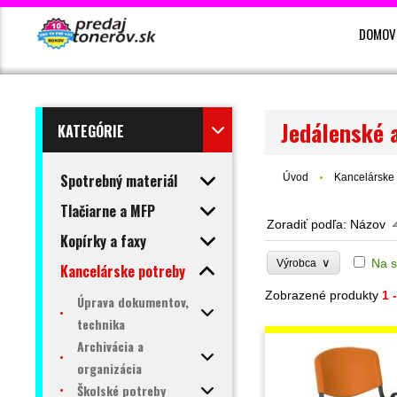
DOMOV
Jedálenské a
KATEGÓRIE
Spotrebný materiál
Úvod
Kancelárske 
Tlačiarne a MFP
Zoradiť podľa:
Názov
Kopírky a faxy
∨
Na s
Výrobca
Kancelárske potreby
Zobrazené produkty
1 
Úprava dokumentov,
technika
Archivácia a
organizácia
Školské potreby