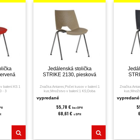
lička
Jedálenská stolička
Jedál
ervená
STRIKE 2130, piesková
STRI
v balení:KS 1
Značka:Antares;Počet kusov v balení:1
Značka:Antar
0 - 3
kus;Množstvo v balení:1 KS;Doba
kus;Množs
enská
sedenia:0 - 3 hodiny;Druh:jedálenská
sedenia:0 -
vypredané
vypredané
riál:;Nosnosť:120
stolička;Farba:béžová;Nosnosť:120
stolička;
st (PUR);Výška
kg;Podrúčky:nie;Poťah:plast (PUR);Výška
kg;Podrúčky:n
55,78 €
5
PH
bez DPH
mesiacov;
sedáku:45;Záruka:36 mesiacov;
sedáku:4
68,61 €
H
s DPH