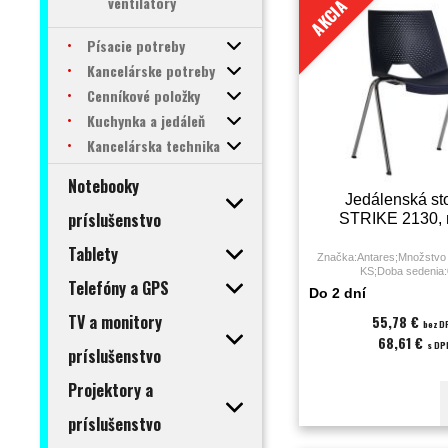
ventilátory
AKCIA
Písacie potreby
Kancelárske potreby
Cenníkové položky
Kuchynka a jedáleň
Kancelárska technika
Notebooky
Jedálenská sto
príslušenstvo
STRIKE 2130,
Tablety
Značka:Antares;Množstvo 
KS;Doba sedenia:
Telefóny a GPS
hodiny;Druh:jedál
Do 2 dní
stolička;Farba:modrá;Materi
kg;Podrúčky:nie;Poťah:pla
TV a monitory
55,78 €
bez D
sedáku:45;Záruka:36 
68,61 €
s DP
príslušenstvo
Projektory a
príslušenstvo