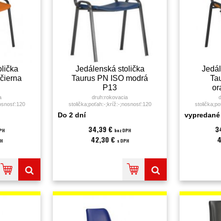
lička
Jedálenská stolička
Jedál
čierna
Taurus PN ISO modrá
Ta
P13
or
a
druh:rokovacia
d
nosnosť:120
stolička;poťah:-;kríž:-;nosnosť:120
stolička;po
 v balení:1
kg;Farba:modrá;Množstvo v balení:1
kg;Farba:ora
Do 2 dní
vypredané
es;
KS;Značka:Antares;
KS;
34,39 €
3
DPH
bez DPH
42,30 €
4
PH
s DPH