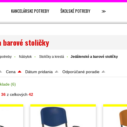
KANCELÁRSKE POTREBY
ŠKOLSKÉ POTREBY
≫
 barové stoličky
potreby
Nábytok
Stoličky a kreslá
Jedálenské a barové stoličky
Cena
Dátum pridania
Odporúčané poradie
klade
(6)
- 36
z celkových
42