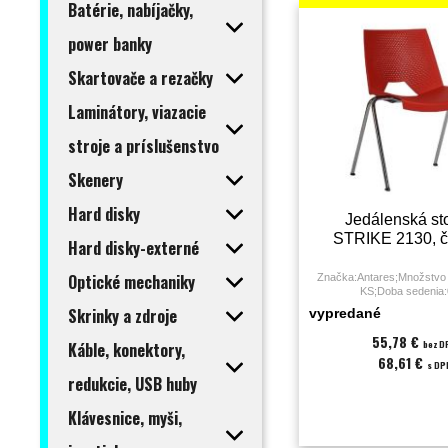
Batérie, nabíjačky,
power banky
Skartovače a rezačky
Laminátory, viazacie
stroje a príslušenstvo
Skenery
Hard disky
Jedálenská sto
STRIKE 2130, č
Hard disky-externé
Optické mechaniky
Značka:Antares;Množstvo 
KS;Doba sedenia:
hodiny;Druh:jedál
Skrinky a zdroje
vypredané
stolička;Farba:červená;Mate
kg;Podrúčky:nie;Poťah:pla
55,78 €
bez D
Káble, konektory,
sedáku:45;Záruka:36 
68,61 €
s DP
redukcie, USB huby
Klávesnice, myši,