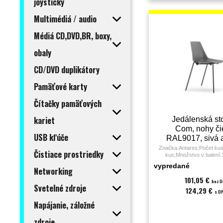
joysticky
Multimédiá / audio
Médiá CD,DVD,BR, boxy,
obaly
CD/DVD duplikátory
Pamäťové karty
Čítačky pamäťových
kariet
Jedálenská sto
Com, nohy či
USB kľúče
RAL9017, sivá a
RAL 701
Značka:Antares;Počet kus
Čistiace prostriedky
kus;Množstvo v balení
sedenia:3 - 5 hodiny;Dru
vypredané
Networking
stolička;Farba:sivá;Mate
(PUR);Nosnosť:
101,05 €
bez 
kg;Podrúčky:nie;Poťah:pla
Svetelné zdroje
124,29 €
sedáku:45;Záruka:36 
s D
Napájanie, záložné
zdroje