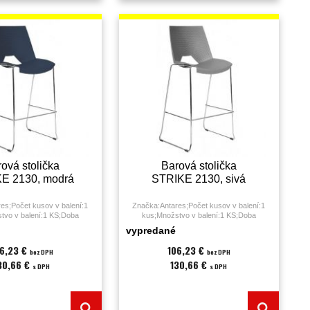
ová stolička
Barová stolička
E 2130, modrá
STRIKE 2130, sivá
es;Počet kusov v balení:1
Značka:Antares;Počet kusov v balení:1
tvo v balení:1 KS;Doba
kus;Množstvo v balení:1 KS;Doba
 - 3 hodiny;Druh:barová
sedenia:0 - 3 hodiny;Druh:barová
vypredané
:modrá;Materiál:;Nosnosť:120
stolička;Farba:sivá;Materiál:;Nosnosť:120
ie;Poťah:plast (PUR);Výška
kg;Podrúčky:nie;Poťah:plast (PUR);Výška
6,23 €
106,23 €
bez DPH
bez DPH
2;Záruka:36 mesiacov;
sedáku:72;Záruka:36 mesiacov;
30,66 €
130,66 €
s DPH
s DPH