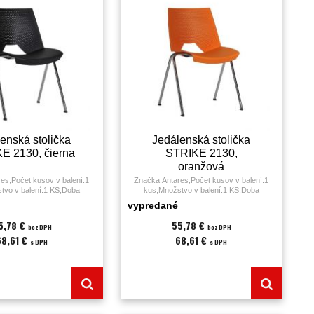
enská stolička
Jedálenská stolička
E 2130, čierna
STRIKE 2130,
oranžová
es;Počet kusov v balení:1
Značka:Antares;Počet kusov v balení:1
tvo v balení:1 KS;Doba
kus;Množstvo v balení:1 KS;Doba
 3 hodiny;Druh:jedálenská
sedenia:0 - 3 hodiny;Druh:jedálenská
vypredané
čierna;Materiál:;Nosnosť:120
stolička;Farba:oranžová;Nosnosť:120
ie;Poťah:plast (PUR);Výška
kg;Podrúčky:nie;Poťah:plast (PUR);Výška
5,78 €
55,78 €
bez DPH
bez DPH
5;Záruka:36 mesiacov;
sedáku:45;Záruka:36 mesiacov;
68,61 €
68,61 €
s DPH
s DPH