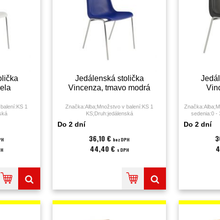
lička
Jedálenská stolička
Jedál
ela
Vincenza, tmavo modrá
Vin
balení:KS 1
Značka:Alba;Množstvo v balení:KS 1
Značka:Alba;M
ská
KS;Druh:jedálenská
sedenia:0 -
ál:;Nosnosť:120
stolička;Farba:modrá;Nosnosť:120
stolička;F
Do 2 dní
Do 2 dní
plast;Záruka:
kg;Poťah:sedák a operadlo plast;
kg;Podrúčky:n
sedáku:4
36,10 €
3
PH
bez DPH
44,40 €
4
PH
s DPH