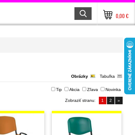
0,00 €
Obrázky
Tabuľka
Tip
Akcia
Zľava
Novinka
Zobraziť stranu:
1
2
»