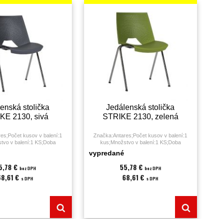
enská stolička
Jedálenská stolička
KE 2130, sivá
STRIKE 2130, zelená
es;Počet kusov v balení:1
Značka:Antares;Počet kusov v balení:1
tvo v balení:1 KS;Doba
kus;Množstvo v balení:1 KS;Doba
 3 hodiny;Druh:jedálenská
sedenia:0 - 3 hodiny;Druh:jedálenská
vypredané
Farba:sivá;Nosnosť:120
stolička;Farba:zelená;Nosnosť:120
ie;Poťah:plast (PUR);Výška
kg;Podrúčky:nie;Poťah:plast (PUR);Výška
5,78 €
55,78 €
bez DPH
bez DPH
5;Záruka:36 mesiacov;
sedáku:45;Záruka:36 mesiacov;
68,61 €
68,61 €
s DPH
s DPH