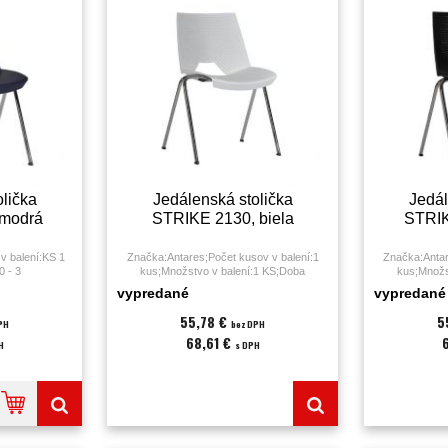
lička
Jedálenská stolička
Jedál
 modrá
STRIKE 2130, biela
STRIK
v balení:KS 1
Značka:Antares;Počet kusov v balení:1
Značka:Antar
0 - 3
kus;Množstvo v balení:1 KS;Doba
kus;Množs
enská
sedenia:0 - 3 hodiny;Druh:jedálenská
sedenia:0 -
vypredané
vypredané
ál:;Nosnosť:120
stolička;Farba:biela;Materiál:;Nosnosť:120
stolička;Farba:
st (PUR);Výška
kg;Podrúčky:nie;Poťah:plast (PUR);Výška
kg;Podrúčky:n
55,78 €
5
PH
bez DPH
mesiacov;
sedáku:45;Záruka:36 mesiacov;
sedáku:4
68,61 €
H
s DPH