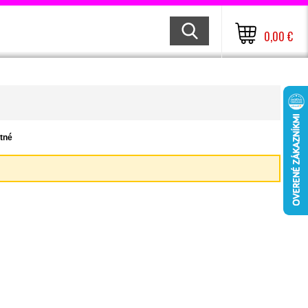
0,00 €
tné