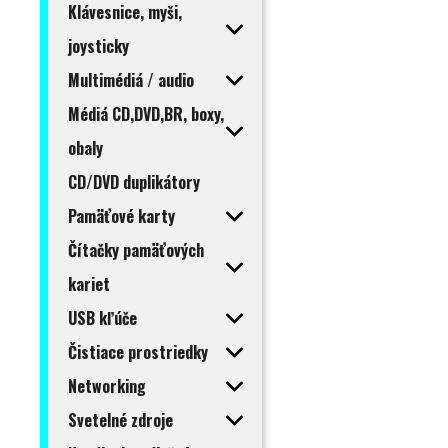
Klávesnice, myši,
joysticky
Multimédiá / audio
Médiá CD,DVD,BR, boxy,
obaly
CD/DVD duplikátory
Pamäťové karty
Čítačky pamäťových
kariet
USB kľúče
Čistiace prostriedky
Networking
Svetelné zdroje