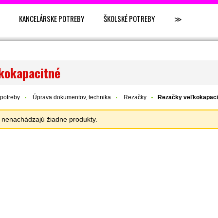
KANCELÁRSKE POTREBY
ŠKOLSKÉ POTREBY
≫
kokapacitné
potreby
Úprava dokumentov, technika
Rezačky
Rezačky veľkokapaci
sa nenachádzajú žiadne produkty.