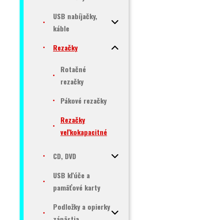
USB nabíjačky,
káble
Rezačky
Rotačné
rezačky
Pákové rezačky
Rezačky
veľkokapacitné
CD, DVD
USB kľúče a
pamäťové karty
Podložky a opierky
zápästia