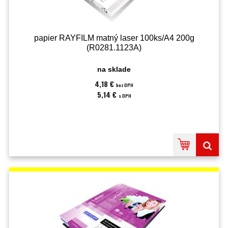
papier RAYFILM matný laser 100ks/A4 200g
(R0281.1123A)
na sklade
4,18 €
bez DPH
5,14 €
s DPH