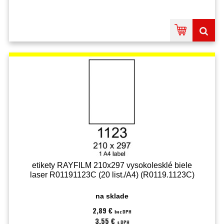
etikety RAYFILM 210x297 vysokolesklé biele
laser R01191123C (20 list./A4) (R0119.1123C)
na sklade
2,89 €
bez DPH
3,55 €
s DPH