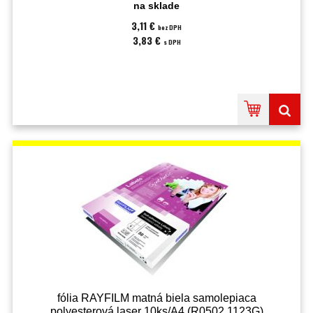
na sklade
3,11 €
bez DPH
3,83 €
s DPH
fólia RAYFILM matná biela samolepiaca
polyesterová laser 10ks/A4 (R0502.1123G)