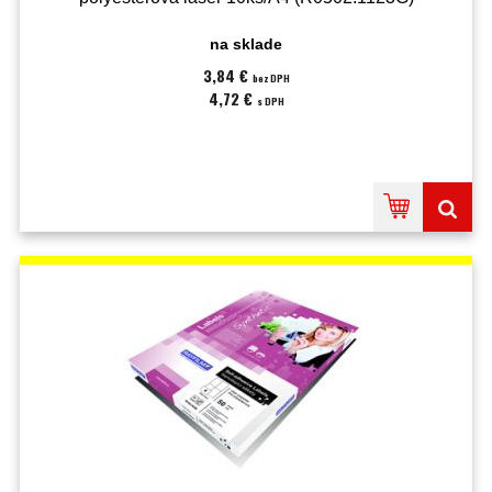
na sklade
3,84 €
bez DPH
4,72 €
s DPH