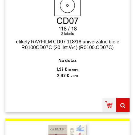
etikety RAYFILM CD07 118/18 univerzálne biele
R0100CD07C (20 list./A4) (R0100.CD07C)
Na dotaz
1,97 €
bez DPH
2,42 €
s DPH