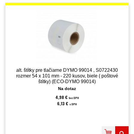
alt. štítky pre tlačiarne DYMO 99014 , S0722430
rozmer 54 x 101 mm - 220 kusov, biele ( poštové
štítky) (ECO-DYMO 99014)
Na dotaz
4,98 €
bez DPH
6,13 €
s DPH