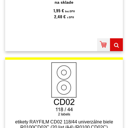
na sklade
1,95 €
bez DPH
2,40 €
s DPH
etikety RAYFILM CD02 118/44 univerzálne biele
R0100CD02C (20 list./A4) (R0100.CD02C)