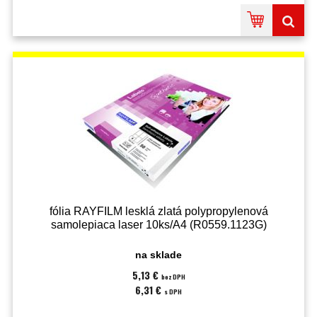
fólia RAYFILM lesklá zlatá polypropylenová
samolepiaca laser 10ks/A4 (R0559.1123G)
na sklade
5,13 €
bez DPH
6,31 €
s DPH