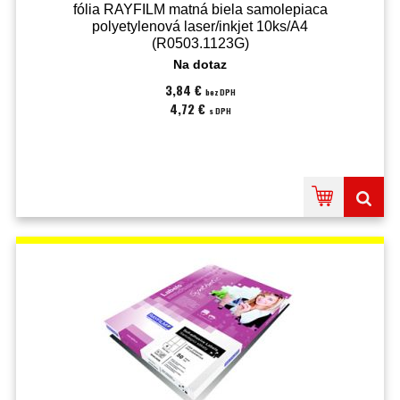
fólia RAYFILM matná biela samolepiaca
polyetylenová laser/inkjet 10ks/A4
(R0503.1123G)
Na dotaz
3,84 €
bez DPH
4,72 €
s DPH