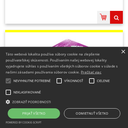
×
Táto webová lokalita používa súbory cookie na zlepšenie
používateľskej skúsenosti. Používaním našej webovej lokality
vyjadrujete súhlas s používaním všetkých súborov cookie v súlade s
našimi zásadami používania súborov cookie.
Prečítať viac
NEVYHNUTNE POTREBNÉ
VÝKONNOSŤ
CIELENIE
NEKLASIFIKOVANÉ
fólia RAYFILM matná strieborná polyesterová
samolepiaca laser 10ks/A4 (R0555.1123G)
ZOBRAZIŤ PODROBNOSTI
na sklade
PRIJAŤ VŠETKO
ODMIETNUŤ VŠETKO
5,13 €
bez DPH
POWERED BY COOKIE-SCRIPT
6,31 €
s DPH