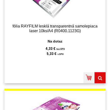
fólia RAYFILM lesklá transparentná samolepiaca
laser 10ks/A4 (R0400.1123G)
Na dotaz
4,33 €
bez DPH
5,33 €
s DPH