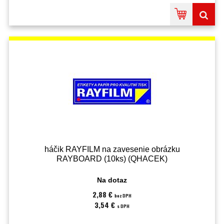
háčik RAYFILM na zavesenie obrázku
RAYBOARD (10ks) (QHACEK)
Na dotaz
2,88 €
bez DPH
3,54 €
s DPH