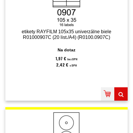
etikety RAYFILM 105x35 univerzálne biele
R01000907C (20 list./A4) (R0100.0907C)
Na dotaz
1,97 €
bez DPH
2,42 €
s DPH