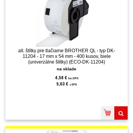
alt. štítky pre tlačiarne BROTHER QL - typ DK-
11204 - 17 mm x 54 mm - 400 kusov, biele
(univerzálne štítky) (ECO-DK-11204)
na sklade
4,58 €
bez DPH
5,63 €
s DPH