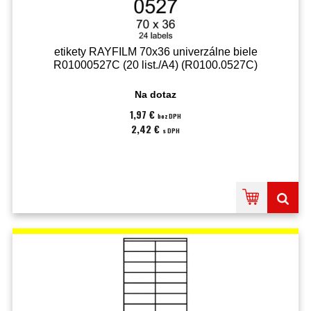
etikety RAYFILM 70x36 univerzálne biele
R01000527C (20 list./A4) (R0100.0527C)
Na dotaz
1,97 €
bez DPH
2,42 €
s DPH