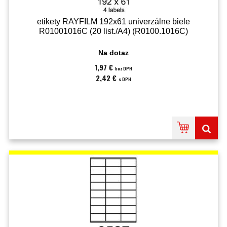
etikety RAYFILM 192x61 univerzálne biele
R01001016C (20 list./A4) (R0100.1016C)
Na dotaz
1,97 €
bez DPH
2,42 €
s DPH