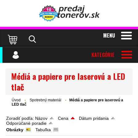
MENU
KATEGÓRIE
Médiá a papiere pre laserovú a LED
tlač
Úvod
Spotrebný materiál
Médiá a papiere pre laserovú a
LED tlač
Zoradiť podľa:
Názov
Cena
Dátum pridania
Odporúčané poradie
Obrázky
Tabuľka