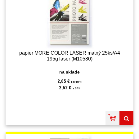
papier MORE COLOR LASER matný 25ks/A4
195g laser (M10580)
na sklade
2,05 €
bez DPH
2,52 €
s DPH