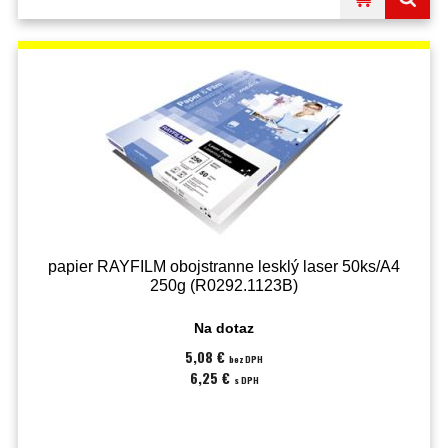
papier RAYFILM obojstranne lesklý laser 50ks/A4
250g (R0292.1123B)
Na dotaz
5,08 €
bez DPH
6,25 €
s DPH