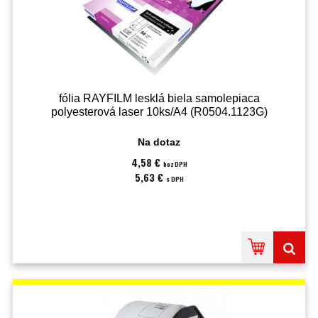
fólia RAYFILM lesklá biela samolepiaca
polyesterová laser 10ks/A4 (R0504.1123G)
Na dotaz
4,58 €
bez DPH
5,63 €
s DPH