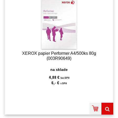
XEROX papier Performer A4/500ks 80g
(003R90649)
na sklade
4,88 €
bez DPH
6,- €
s DPH