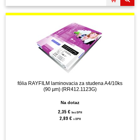
fólia RAYFILM laminovacia za studena A4/10ks
(90 µm) (RR412.1123G)
Na dotaz
2,35 €
bez DPH
2,89 €
s DPH