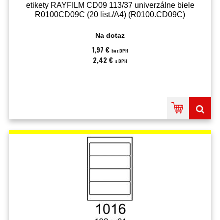
etikety RAYFILM CD09 113/37 univerzálne biele
R0100CD09C (20 list./A4) (R0100.CD09C)
Na dotaz
1,97 €
bez DPH
2,42 €
s DPH