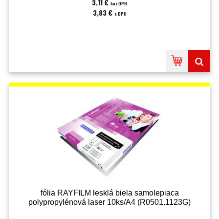
3,11 €
bez DPH
3,83 €
s DPH
fólia RAYFILM lesklá biela samolepiaca
polypropylénová laser 10ks/A4 (R0501.1123G)