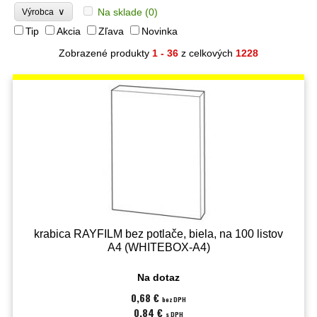
∨
Na sklade
(0)
Výrobca
Tip
Akcia
Zľava
Novinka
Zobrazené produkty
1 - 36
z celkových
1228
krabica RAYFILM bez potlače, biela, na 100 listov
A4 (WHITEBOX-A4)
Na dotaz
0,68 €
bez DPH
0,84 €
s DPH