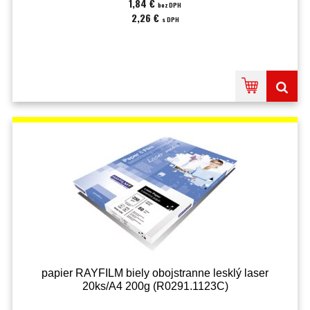
1,84 €
bez DPH
2,26 €
s DPH
papier RAYFILM biely obojstranne lesklý laser
20ks/A4 200g (R0291.1123C)