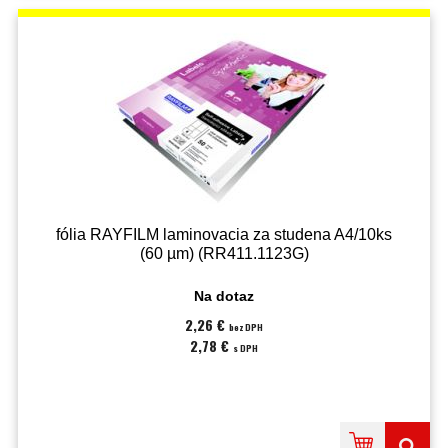
fólia RAYFILM laminovacia za studena A4/10ks
(60 µm) (RR411.1123G)
Na dotaz
2,26 €
bez DPH
2,78 €
s DPH