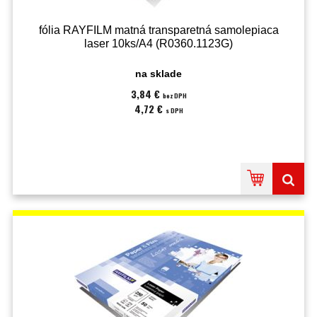
fólia RAYFILM matná transparetná samolepiaca
laser 10ks/A4 (R0360.1123G)
na sklade
3,84 €
bez DPH
4,72 €
s DPH