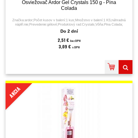
Osviežovač Ardor Gel Crystals 150 g - Pina
Colada
Značka:ardor;Počet kusov v balení:1 kus;Množstvo v balení:1 KS;náhradná
náplň:nie;Prevedenie:gélové;Produktový rad:Crystals;Vôňa:Pina Colada;
Do 2 dní
2,51 €
bez DPH
3,09 €
s DPH
AKCIA