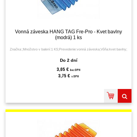
Vonná záveska HANG TAG Fre-Pro - Kvet bavlny
(modrá) 1 ks
Značka:;Množstvo v balení:1 KS;Prevedenie:vonná záveska;Vôňa:kvet bavlny;
Do 2 dní
3,05 €
bez DPH
3,75 €
s DPH