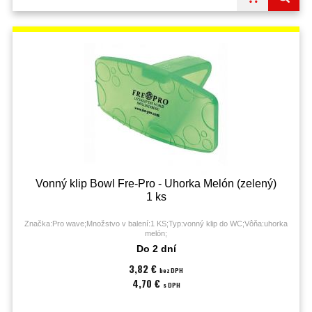
Vonný klip Bowl Fre-Pro - Uhorka Melón (zelený)
1 ks
Značka:Pro wave;Množstvo v balení:1 KS;Typ:vonný klip do WC;Vôňa:uhorka
melón;
Do 2 dní
3,82 €
bez DPH
4,70 €
s DPH