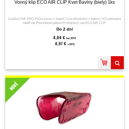
Vonný klip ECO AIR CLIP Kvet Bavlny (biely) 1ks
Značka:FRE-PRO;Počet kusov v balení:1 kus;Množstvo v balení:1 KS;náhradná
náplň:nie;Prevedenie:gélové;Produktový rad:ECO AIR CLIP;
Do 2 dní
4,04 €
bez DPH
4,97 €
s DPH
NOVÉ