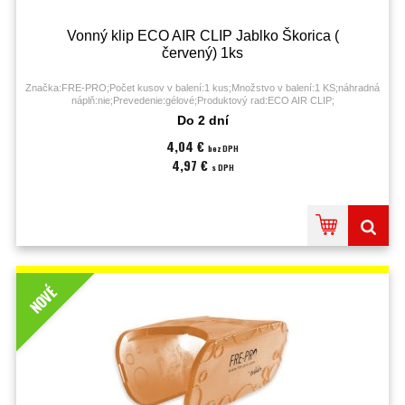
Vonný klip ECO AIR CLIP Jablko Škorica (
červený) 1ks
Značka:FRE-PRO;Počet kusov v balení:1 kus;Množstvo v balení:1 KS;náhradná
náplň:nie;Prevedenie:gélové;Produktový rad:ECO AIR CLIP;
Do 2 dní
4,04 €
bez DPH
4,97 €
s DPH
NOVÉ