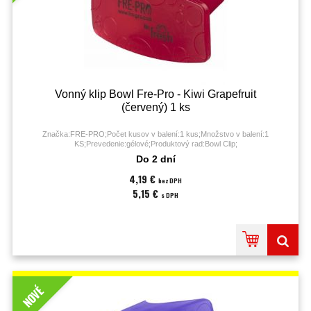
Vonný klip Bowl Fre-Pro - Kiwi Grapefruit
(červený) 1 ks
Značka:FRE-PRO;Počet kusov v balení:1 kus;Množstvo v balení:1
KS;Prevedenie:gélové;Produktový rad:Bowl Clip;
Do 2 dní
4,19 €
bez DPH
5,15 €
s DPH
NOVÉ