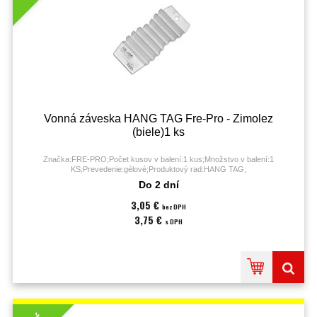
Vonná záveska HANG TAG Fre-Pro - Zimolez
(biele)1 ks
Značka:FRE-PRO;Počet kusov v balení:1 kus;Množstvo v balení:1
KS;Prevedenie:gélové;Produktový rad:HANG TAG;
Do 2 dní
3,05 €
bez DPH
3,75 €
s DPH