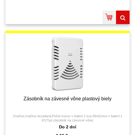
Zásobník na závesné vône plastový biely
Značka:značka nezadaná;Počet kusov v balení:1 kus;Množstvo v balení:1
KS;Typ:zásobník na závesné vône;
Do 2 dní