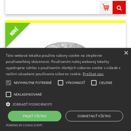
NOVÉ
×
Táto webová lokalita používa súbory cookie na zlepšenie
používateľskej skúsenosti. Používaním našej webovej lokality
vyjadrujete súhlas s používaním všetkých súborov cookie v súlade s
našimi zásadami používania súborov cookie.
Prečítať viac
NEVYHNUTNE POTREBNÉ
VÝKONNOSŤ
CIELENIE
Vonná záveska REMIND AIR CURVE Mango
(biely) 1ks
NEKLASIFIKOVANÉ
Značka:FRE-PRO;Počet kusov v balení:1 kus;Množstvo v balení:1
ZOBRAZIŤ PODROBNOSTI
KS;Prevedenie:gélové;Produktový rad:Remind Air Curve;
Do 2 dní
PRIJAŤ VŠETKO
ODMIETNUŤ VŠETKO
4,58 €
bez DPH
POWERED BY COOKIE-SCRIPT
5,63 €
s DPH