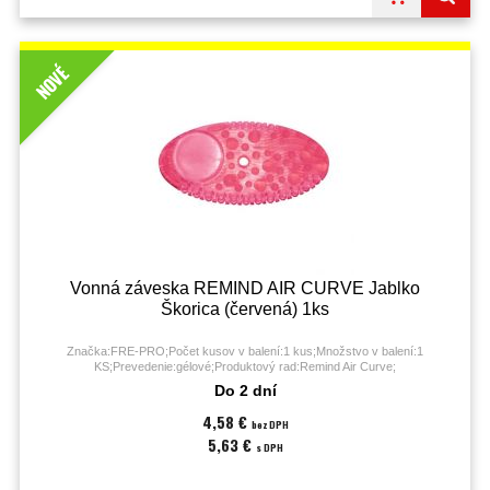
NOVÉ
Vonná záveska REMIND AIR CURVE Jablko
Škorica (červená) 1ks
Značka:FRE-PRO;Počet kusov v balení:1 kus;Množstvo v balení:1
KS;Prevedenie:gélové;Produktový rad:Remind Air Curve;
Do 2 dní
4,58 €
bez DPH
5,63 €
s DPH