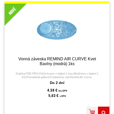
NOVÉ
Vonná záveska REMIND AIR CURVE Kvet
Bavlny (modrá) 1ks
Značka:FRE-PRO;Počet kusov v balení:1 kus;Množstvo v balení:1
KS;Prevedenie:gélové;Produktový rad:Remind Air Curve;
Do 2 dní
4,58 €
bez DPH
5,63 €
s DPH