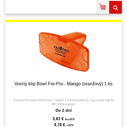
Vonný klip Bowl Fre-Pro - Mango (oranžový) 1 ks
Značka:Pro wave;Množstvo v balení:1 KS;Dezinfekcia:;Typ:vonný klip do
WC;Vôňa:mango;
Do 2 dní
3,82 €
bez DPH
4,70 €
s DPH