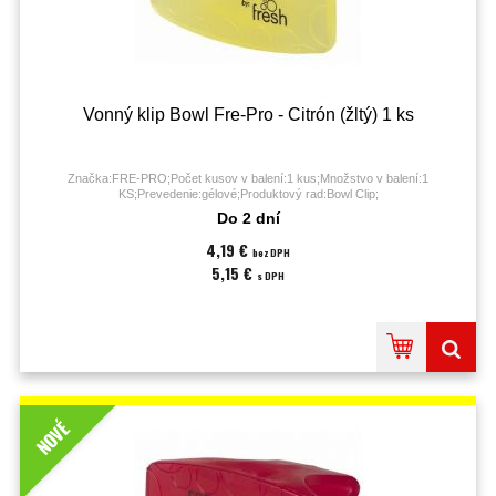
Vonný klip Bowl Fre-Pro - Citrón (žltý) 1 ks
Značka:FRE-PRO;Počet kusov v balení:1 kus;Množstvo v balení:1
KS;Prevedenie:gélové;Produktový rad:Bowl Clip;
Do 2 dní
4,19 €
bez DPH
5,15 €
s DPH
NOVÉ