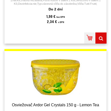
Značka:značka nezadaná;Počet kusov v balení:1 kus;Množstvo v balení:1
KS;Dezinfekcia:nie;Typ:závesná vôňa do zásobníka;Vôňa:Tutti Frutti;
Do 2 dní
1,90 €
bez DPH
2,34 €
s DPH
Osviežovač Ardor Gel Crystals 150 g - Lemon Tea