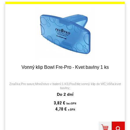
Vonný klip Bowl Fre-Pro - Kvet bavlny 1 ks
Značka:Pro wave;Množstvo v balení:1 KS;Použitie:vonný klip do WC;Vôňa:kvet
bavlny;
Do 2 dní
3,82 €
bez DPH
4,70 €
s DPH