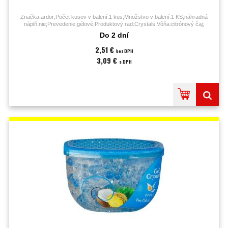
Značka:ardor;Počet kusov v balení:1 kus;Množstvo v balení:1 KS;náhradná
náplň:nie;Prevedenie:gélové;Produktový rad:Crystals;Vôňa:citrónový čaj;
Do 2 dní
2,51 €
bez DPH
3,09 €
s DPH