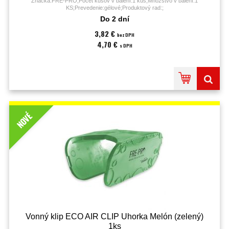
Značka:FRE-PRO;Počet kusov v balení:1 kus;Množstvo v balení:1
KS;Prevedenie:gélové;Produktový rad:;
Do 2 dní
3,82 €
bez DPH
4,70 €
s DPH
NOVÉ
Vonný klip ECO AIR CLIP Uhorka Melón (zelený)
1ks