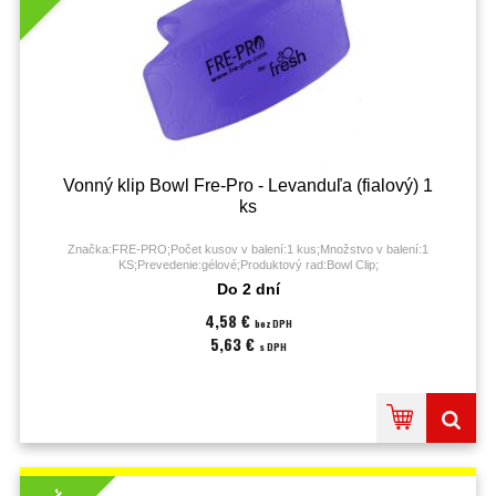
Vonný klip Bowl Fre-Pro - Levanduľa (fialový) 1
ks
Značka:FRE-PRO;Počet kusov v balení:1 kus;Množstvo v balení:1
KS;Prevedenie:gélové;Produktový rad:Bowl Clip;
Do 2 dní
4,58 €
bez DPH
5,63 €
s DPH