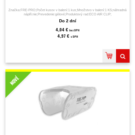
Značka:FRE-PRO;Počet kusov v balení:1 kus;Množstvo v balení:1 KS;náhradná
náplň:nie;Prevedenie:gélové;Produktový rad:ECO AIR CLIP;
Do 2 dní
4,04 €
bez DPH
4,97 €
s DPH
NOVÉ