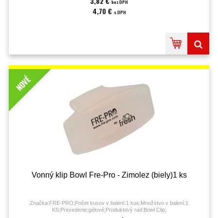
3,82 €
bez DPH
4,70 €
s DPH
NOVÉ
Vonný klip Bowl Fre-Pro - Zimolez (biely)1 ks
Značka:FRE-PRO;Počet kusov v balení:1 kus;Množstvo v balení:1
KS;Prevedenie:gélové;Produktový rad:Bowl Clip;