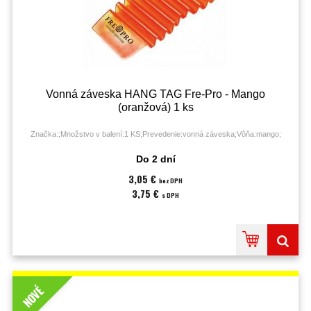
Vonná záveska HANG TAG Fre-Pro - Mango
(oranžová) 1 ks
Značka:;Množstvo v balení:1 KS;Prevedenie:vonná záveska;Vôňa:mango;
Do 2 dní
3,05 €
bez DPH
3,75 €
s DPH
NOVÉ