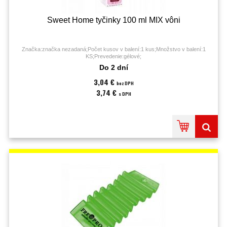
Sweet Home tyčinky 100 ml MIX vôni
Značka:značka nezadaná;Počet kusov v balení:1 kus;Množstvo v balení:1
KS;Prevedenie:gélové;
Do 2 dní
3,04 €
bez DPH
3,74 €
s DPH