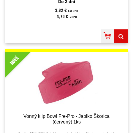
Do 2 dní
3,82 €
bez DPH
4,70 €
s DPH
NOVÉ
Vonný klip Bowl Fre-Pro - Jablko Škorica
(červený) 1ks