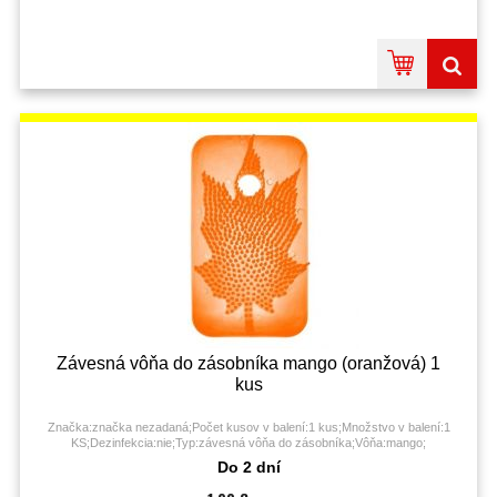
Závesná vôňa do zásobníka mango (oranžová) 1
kus
Značka:značka nezadaná;Počet kusov v balení:1 kus;Množstvo v balení:1
KS;Dezinfekcia:nie;Typ:závesná vôňa do zásobníka;Vôňa:mango;
Do 2 dní