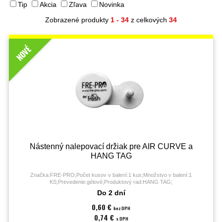
Tip
Akcia
Zľava
Novinka
Zobrazené produkty
1 - 34
z celkových
34
NOVÉ
Nástenný nalepovací držiak pre AIR CURVE a
HANG TAG
Značka:FRE-PRO;Počet kusov v balení:1 kus;Množstvo v balení:1
KS;Prevedenie:gélové;Produktový rad:HANG TAG;
Do 2 dní
0,60 €
bez DPH
0,74 €
s DPH