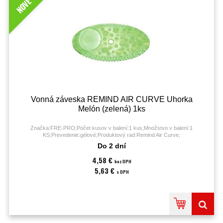
NOVÉ
Vonná záveska REMIND AIR CURVE Uhorka
Melón (zelená) 1ks
Značka:FRE-PRO;Počet kusov v balení:1 kus;Množstvo v balení:1
KS;Prevedenie:gélové;Produktový rad:Remind Air Curve;
Do 2 dní
4,58 €
bez DPH
5,63 €
s DPH