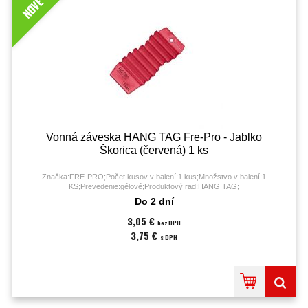
NOVÉ
Vonná záveska HANG TAG Fre-Pro - Jablko
Škorica (červená) 1 ks
Značka:FRE-PRO;Počet kusov v balení:1 kus;Množstvo v balení:1
KS;Prevedenie:gélové;Produktový rad:HANG TAG;
Do 2 dní
3,05 €
bez DPH
3,75 €
s DPH