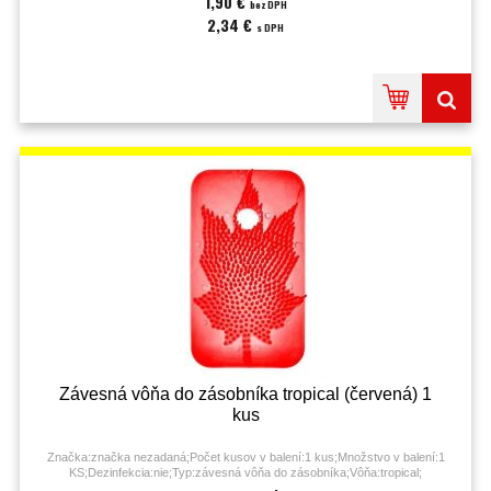
1,90 €
bez DPH
2,34 €
s DPH
Závesná vôňa do zásobníka tropical (červená) 1
kus
Značka:značka nezadaná;Počet kusov v balení:1 kus;Množstvo v balení:1
KS;Dezinfekcia:nie;Typ:závesná vôňa do zásobníka;Vôňa:tropical;