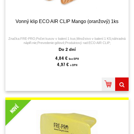
Vonný klip ECO AIR CLIP Mango (oranžový) 1ks
Značka:FRE-PRO;Počet kusov v balení:1 kus;Množstvo v balení:1 KS;náhradná
náplň:nie;Prevedenie:gélové;Produktový rad:ECO AIR CLIP;
Do 2 dní
4,04 €
bez DPH
4,97 €
s DPH
NOVÉ