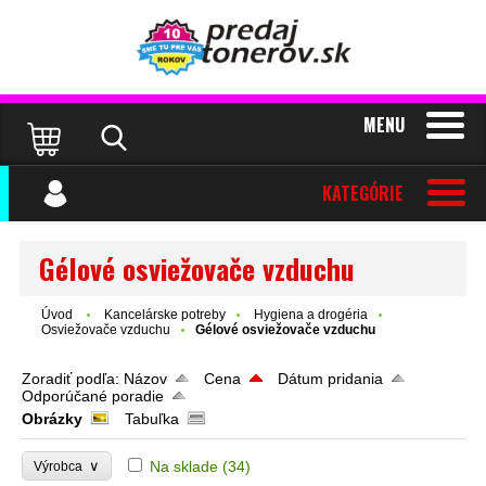
MENU
KATEGÓRIE
Gélové osviežovače vzduchu
Úvod
Kancelárske potreby
Hygiena a drogéria
Osviežovače vzduchu
Gélové osviežovače vzduchu
Zoradiť podľa:
Názov
Cena
Dátum pridania
Odporúčané poradie
Obrázky
Tabuľka
∨
Na sklade
(34)
Výrobca