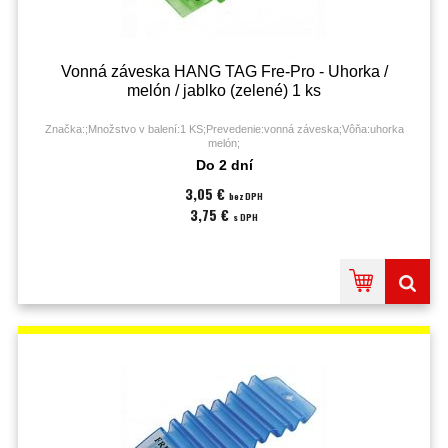
Vonná záveska HANG TAG Fre-Pro - Uhorka /
melón / jablko (zelené) 1 ks
Značka:;Množstvo v balení:1 KS;Prevedenie:vonná záveska;Vôňa:uhorka
melón;
Do 2 dní
3,05 €
bez DPH
3,75 €
s DPH