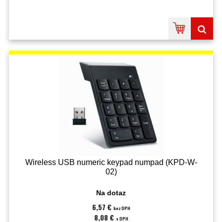
Wireless USB numeric keypad numpad (KPD-W-
02)
Na dotaz
6,57 €
bez DPH
8,08 €
s DPH