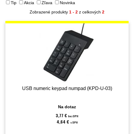
Tip
Akcia
Zľava
Novinka
Zobrazené produkty
1 - 2
z celkových
2
USB numeric keypad numpad (KPD-U-03)
Na dotaz
3,77 €
bez DPH
4,64 €
s DPH