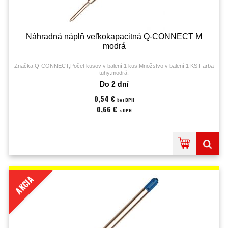
Náhradná náplň veľkokapacitná Q-CONNECT M
modrá
Značka:Q-CONNECT;Počet kusov v balení:1 kus;Množstvo v balení:1 KS;Farba
tuhy:modrá;
Do 2 dní
0,54 €
bez DPH
0,66 €
s DPH
AKCIA