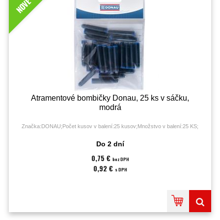
NOVÉ
Atramentové bombičky Donau, 25 ks v sáčku,
modrá
Značka:DONAU;Počet kusov v balení:25 kusov;Množstvo v balení:25 KS;
Do 2 dní
0,75 €
bez DPH
0,92 €
s DPH