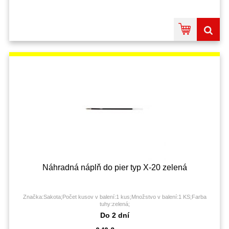
Náhradná náplň do pier typ X-20 zelená
Značka:Sakota;Počet kusov v balení:1 kus;Množstvo v balení:1 KS;Farba
tuhy:zelená;
Do 2 dní