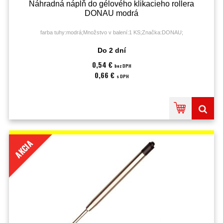
Náhradná náplň do gélového klikacieho rollera
DONAU modrá
farba tuhy:modrá;Množstvo v balení:1 KS;Značka:DONAU;
Do 2 dní
0,54 €
bez DPH
0,66 €
s DPH
AKCIA