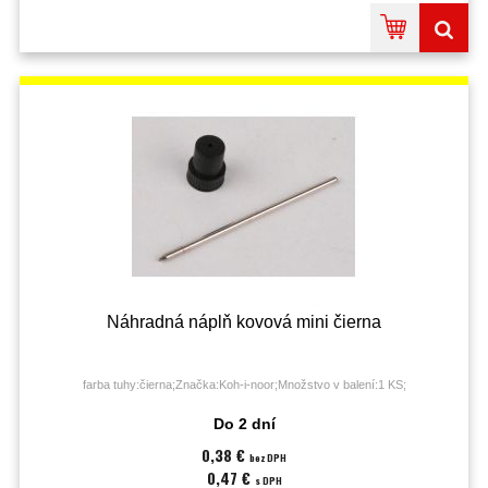
Náhradná náplň kovová mini čierna
farba tuhy:čierna;Značka:Koh-i-noor;Množstvo v balení:1 KS;
Do 2 dní
0,38 €
bez DPH
0,47 €
s DPH