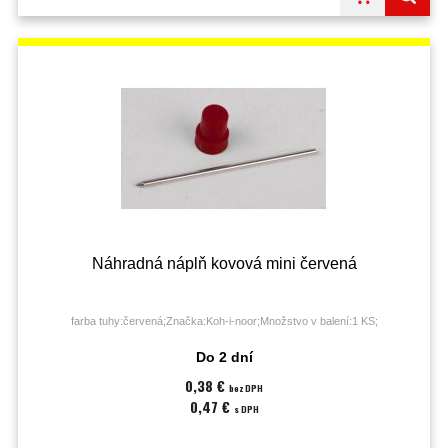
Náhradná náplň kovová mini červená
farba tuhy:červená;Značka:Koh-i-noor;Množstvo v balení:1 KS;
Do 2 dní
0,38 €
bez DPH
0,47 €
s DPH