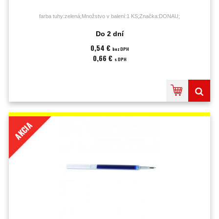
farba tuhy:zelená;Množstvo v balení:1 KS;Značka:DONAU;
Do 2 dní
0,54 €
bez DPH
0,66 €
s DPH
AKCIA