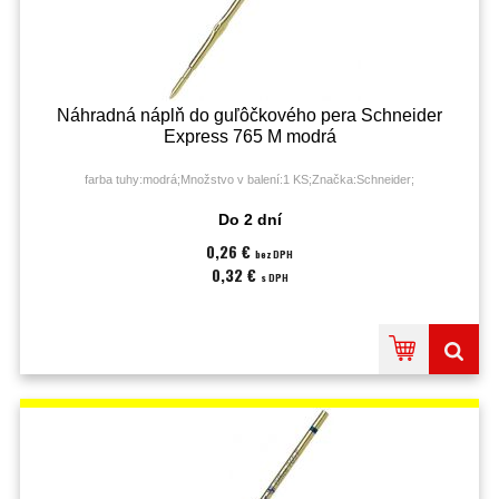
Náhradná náplň do guľôčkového pera Schneider
Express 765 M modrá
farba tuhy:modrá;Množstvo v balení:1 KS;Značka:Schneider;
Do 2 dní
0,26 €
bez DPH
0,32 €
s DPH