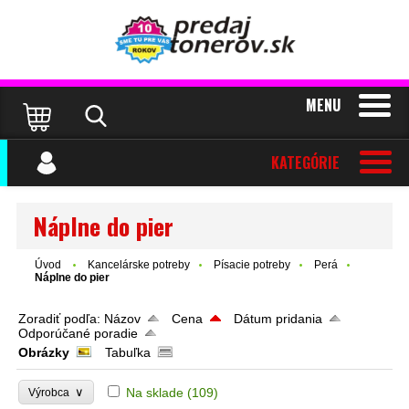
MENU
KATEGÓRIE
Náplne do pier
Úvod
Kancelárske potreby
Písacie potreby
Perá
Náplne do pier
Zoradiť podľa:
Názov
Cena
Dátum pridania
Odporúčané poradie
Obrázky
Tabuľka
∨
Na sklade
(109)
Výrobca