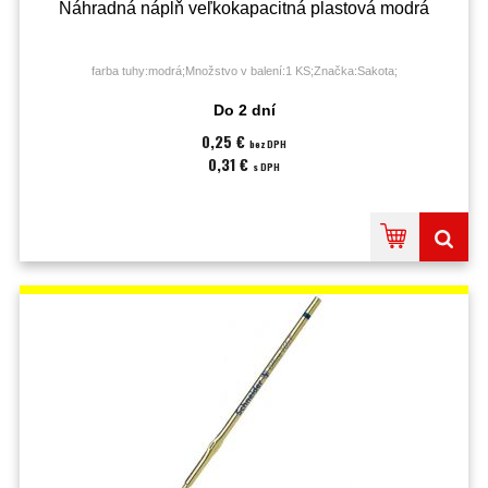
Náhradná náplň veľkokapacitná plastová modrá
farba tuhy:modrá;Množstvo v balení:1 KS;Značka:Sakota;
Do 2 dní
0,25 €
bez DPH
0,31 €
s DPH