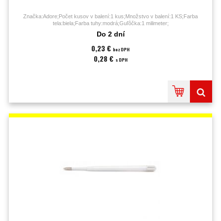
Značka:Adore;Počet kusov v balení:1 kus;Množstvo v balení:1 KS;Farba
tela:biela;Farba tuhy:modrá;Guľôčka:1 milimeter;
Do 2 dní
0,23 €
bez DPH
0,28 €
s DPH