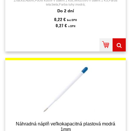
Značka:Adore;Počet kusov v balení:1 kus;Množstvo v balení:1 KS;Farba
tela:biela;Farba tuhy:modrá;
Do 2 dní
0,22 €
bez DPH
0,27 €
s DPH
Náhradná náplň veľkokapacitná plastová modrá
1mm