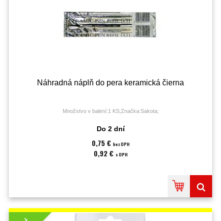
Náhradná náplň do pera keramická čierna
Množstvo v balení:1 KS;Značka:Sakota;
Do 2 dní
0,75 €
bez DPH
0,92 €
s DPH