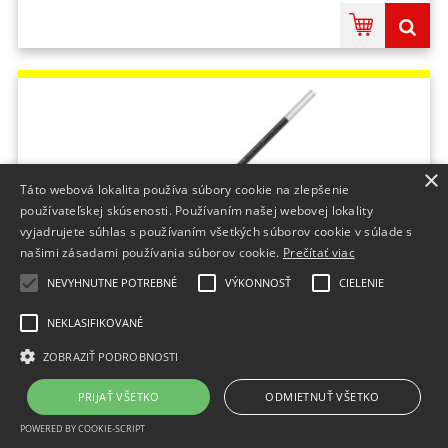
×
Táto webová lokalita používa súbory cookie na zlepšenie
používateľskej skúsenosti. Používaním našej webovej lokality
vyjadrujete súhlas s používaním všetkých súborov cookie v súlade s
našimi zásadami používania súborov cookie.
Prečítať viac
NEVYHNUTNE POTREBNÉ
VÝKONNOSŤ
CIELENIE
Náhradná náplň do guľôčkového pera PILOT
čierna
NEKLASIFIKOVANÉ
farba tuhy:zelená;Množstvo v balení:1 KS;Značka:Pilot;
ZOBRAZIŤ PODROBNOSTI
Do 2 dní
PRIJAŤ VŠETKO
ODMIETNUŤ VŠETKO
1,06 €
bez DPH
POWERED BY COOKIE-SCRIPT
1,30 €
s DPH