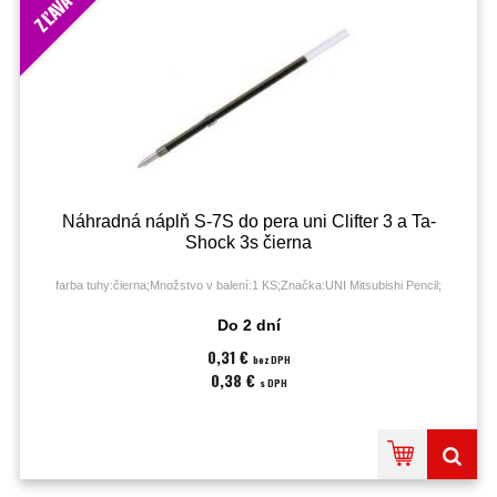
ZĽAVA
Náhradná náplň S-7S do pera uni Clifter 3 a Ta-
Shock 3s čierna
farba tuhy:čierna;Množstvo v balení:1 KS;Značka:UNI Mitsubishi Pencil;
Do 2 dní
0,31 €
bez DPH
0,38 €
s DPH