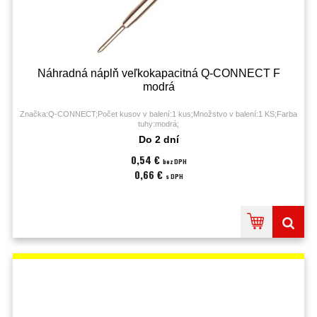
Náhradná náplň veľkokapacitná Q-CONNECT F
modrá
Značka:Q-CONNECT;Počet kusov v balení:1 kus;Množstvo v balení:1 KS;Farba
tuhy:modrá;
Do 2 dní
0,54 €
bez DPH
0,66 €
s DPH