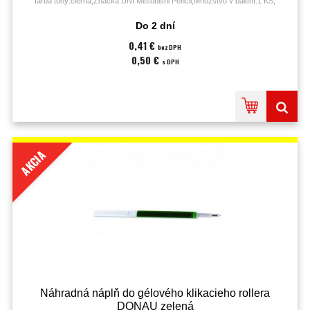
farba tuhy:čierna;Značka:UNI Mitsubishi Pencil;Množstvo v balení:1 KS;
Do 2 dní
0,41 €
bez DPH
0,50 €
s DPH
AKCIA
Náhradná náplň do gélového klikacieho rollera
DONAU zelená