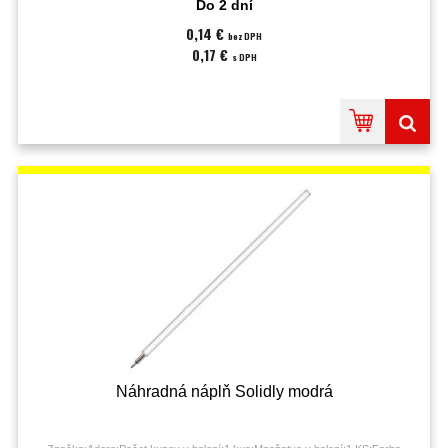
Do 2 dní
0,14 €
bez DPH
0,17 €
s DPH
Náhradná náplň Solidly modrá