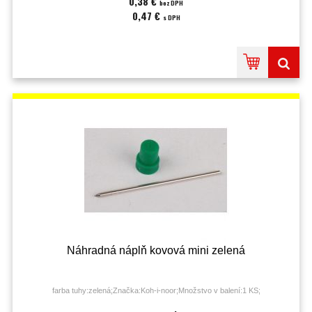
0,38 €
bez DPH
0,47 €
s DPH
Náhradná náplň kovová mini zelená
farba tuhy:zelená;Značka:Koh-i-noor;Množstvo v balení:1 KS;