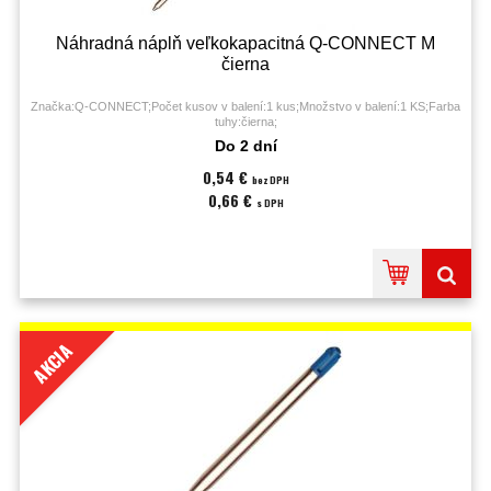
Náhradná náplň veľkokapacitná Q-CONNECT M
čierna
Značka:Q-CONNECT;Počet kusov v balení:1 kus;Množstvo v balení:1 KS;Farba
tuhy:čierna;
Do 2 dní
0,54 €
bez DPH
0,66 €
s DPH
AKCIA