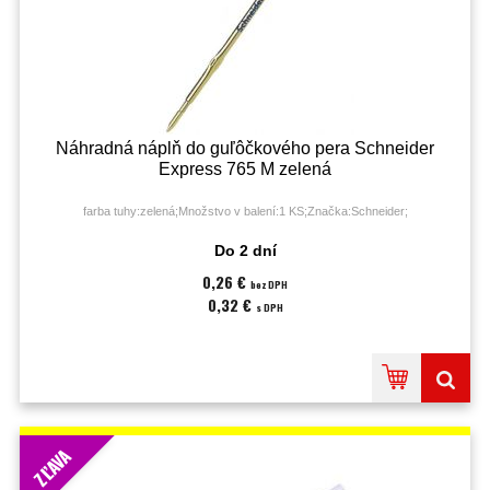
Náhradná náplň do guľôčkového pera Schneider
Express 765 M zelená
farba tuhy:zelená;Množstvo v balení:1 KS;Značka:Schneider;
Do 2 dní
0,26 €
bez DPH
0,32 €
s DPH
ZĽAVA