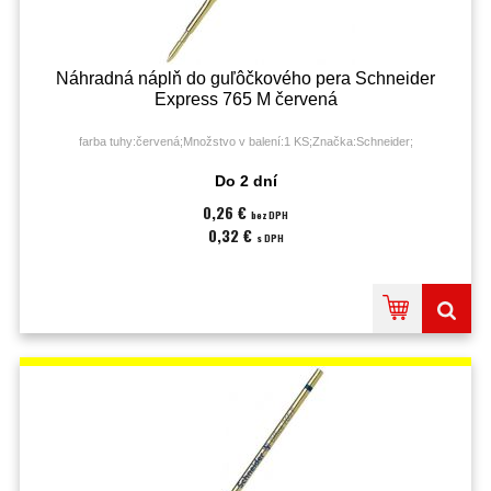
Náhradná náplň do guľôčkového pera Schneider
Express 765 M červená
farba tuhy:červená;Množstvo v balení:1 KS;Značka:Schneider;
Do 2 dní
0,26 €
bez DPH
0,32 €
s DPH