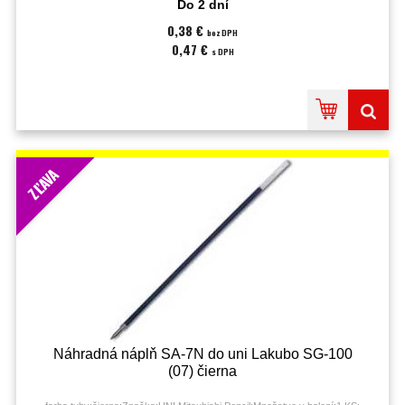
Do 2 dní
0,38 €
bez DPH
0,47 €
s DPH
ZĽAVA
Náhradná náplň SA-7N do uni Lakubo SG-100
(07) čierna