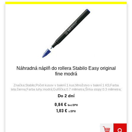
Náhradná náplň do rollera Stabilo Easy original
fine modrá
Značka:Stabilo;Počet kusov v balení:1 kus;Množstvo v balení:1 KS;Farba
tela:čierna;Farba tuhy:modrá;Guľôčka:0.7 milimetra;Šírka stopy:0.3 milimetra;
Do 2 dní
0,84 €
bez DPH
1,03 €
s DPH