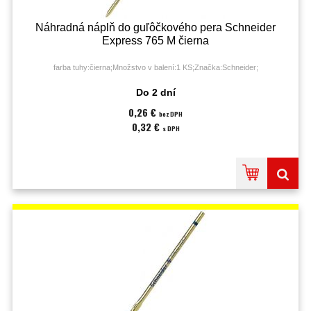
Náhradná náplň do guľôčkového pera Schneider
Express 765 M čierna
farba tuhy:čierna;Množstvo v balení:1 KS;Značka:Schneider;
Do 2 dní
0,26 €
bez DPH
0,32 €
s DPH