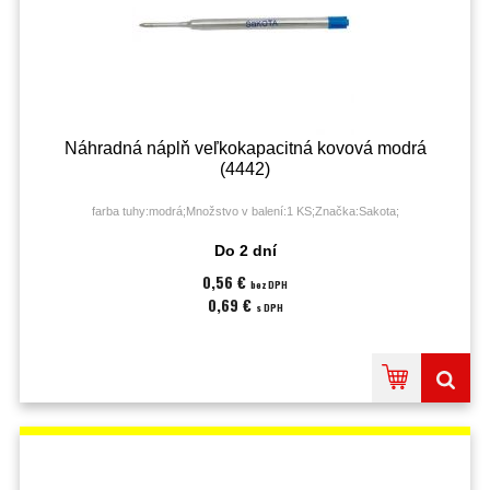
Náhradná náplň veľkokapacitná kovová modrá
(4442)
farba tuhy:modrá;Množstvo v balení:1 KS;Značka:Sakota;
Do 2 dní
0,56 €
bez DPH
0,69 €
s DPH