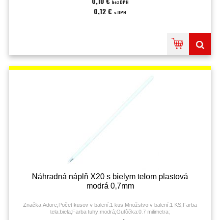
0,10 €
bez DPH
0,12 €
s DPH
Náhradná náplň X20 s bielym telom plastová
modrá 0,7mm
Značka:Adore;Počet kusov v balení:1 kus;Množstvo v balení:1 KS;Farba
tela:biela;Farba tuhy:modrá;Guľôčka:0.7 milimetra;