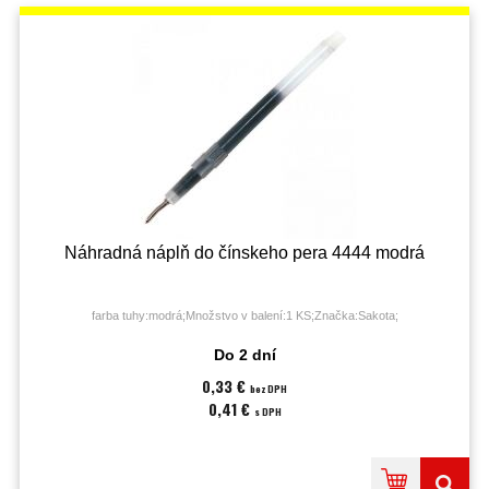
Náhradná náplň do čínskeho pera 4444 modrá
farba tuhy:modrá;Množstvo v balení:1 KS;Značka:Sakota;
Do 2 dní
0,33 €
bez DPH
0,41 €
s DPH