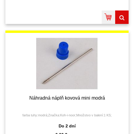
Náhradná náplň kovová mini modrá
farba tuhy:modrá;Značka:Koh-i-noor;Množstvo v balení:1 KS;
Do 2 dní