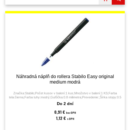
Náhradná náplň do rollera Stabilo Easy original
medium modrá
Značka:Stabilo;Počet kusov v balení:1 kus;Množstvo v balení:1 KS;Farba
tela:čierna;Farba tuhy:modrý;Guľôčka:0.8 milimetra;Prevedenie:;Šírka stopy:0.5
milimetra;
Do 2 dní
0,91 €
bez DPH
1,12 €
s DPH