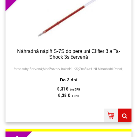
Náhradná náplň S-7S do pera uni Clifter 3 a Ta-
Shock 3s červená
farba tuhy:červená;Množstvo v balení:1 KS;Značka:UNI Mitsubishi Pencil;
Do 2 dní
0,31 €
bez DPH
0,38 €
s DPH