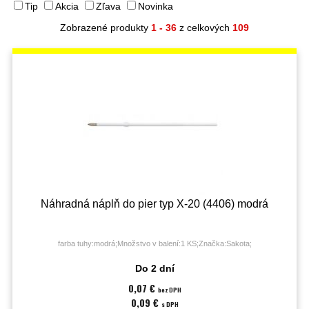
Tip
Akcia
Zľava
Novinka
Zobrazené produkty
1 - 36
z celkových
109
Náhradná náplň do pier typ X-20 (4406) modrá
farba tuhy:modrá;Množstvo v balení:1 KS;Značka:Sakota;
Do 2 dní
0,07 €
bez DPH
0,09 €
s DPH