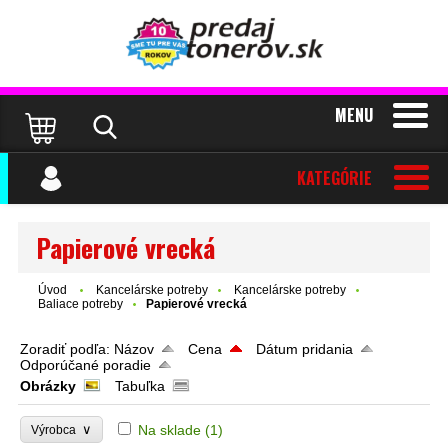
MENU
KATEGÓRIE
Papierové vrecká
Úvod
Kancelárske potreby
Kancelárske potreby
Baliace potreby
Papierové vrecká
Zoradiť podľa:
Názov
Cena
Dátum pridania
Odporúčané poradie
Obrázky
Tabuľka
∨
Na sklade
(1)
Výrobca