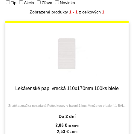
Tip
Akcia
Zľava
Novinka
Zobrazené produkty
1 - 1
z celkových
1
Lekárenské pap. vrecká 110x170mm 100ks biele
Značka:značka nezadaná;Počet kusov v balení:1 kus;Množstvo v balení:1 BAL.;
Do 2 dní
2,06 €
bez DPH
2,53 €
s DPH