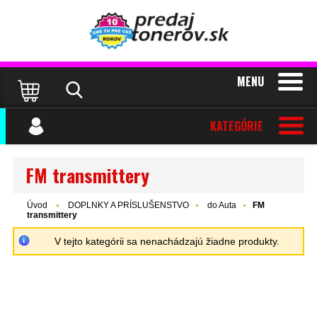
MENU
KATEGÓRIE
FM transmittery
Úvod
DOPLNKY A PRÍSLUŠENSTVO
do Auta
FM
transmittery
V tejto kategórii sa nenachádzajú žiadne produkty.