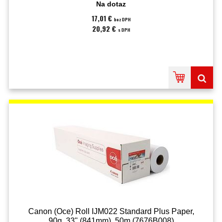
Na dotaz
17,01 €
bez DPH
20,92 €
s DPH
Canon (Oce) Roll IJM022 Standard Plus Paper,
90g, 33" (841mm), 50m (7676B008)