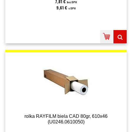
7,81 €
bez DPH
9,61 €
s DPH
rolka RAYFILM biela CAD 80gr, 610x46
(U0246.0610050)