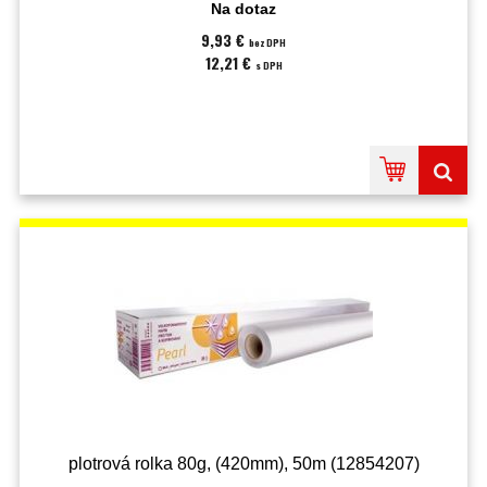
Na dotaz
9,93 €
bez DPH
12,21 €
s DPH
plotrová rolka 80g, (420mm), 50m (12854207)