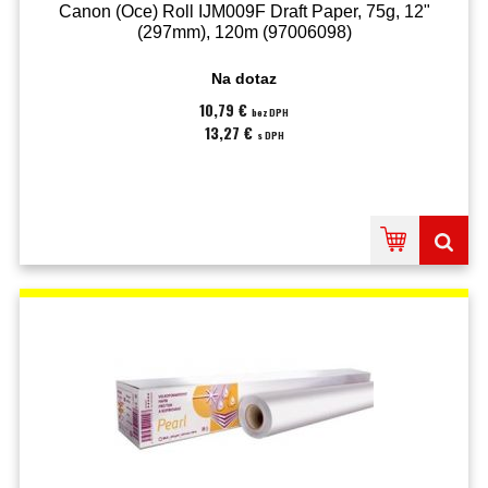
Canon (Oce) Roll IJM009F Draft Paper, 75g, 12"
(297mm), 120m (97006098)
Na dotaz
10,79 €
bez DPH
13,27 €
s DPH