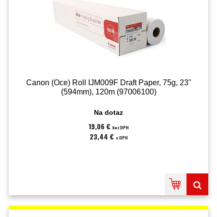
Canon (Oce) Roll IJM009F Draft Paper, 75g, 23"
(594mm), 120m (97006100)
Na dotaz
19,06 €
bez DPH
23,44 €
s DPH