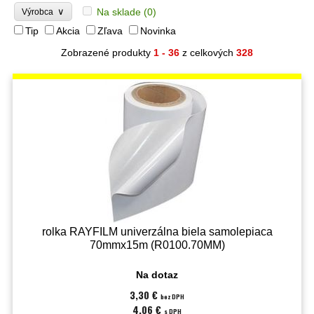
∨
Na sklade
(0)
Výrobca
Tip
Akcia
Zľava
Novinka
Zobrazené produkty
1 - 36
z celkových
328
rolka RAYFILM univerzálna biela samolepiaca
70mmx15m (R0100.70MM)
Na dotaz
3,30 €
bez DPH
4,06 €
s DPH