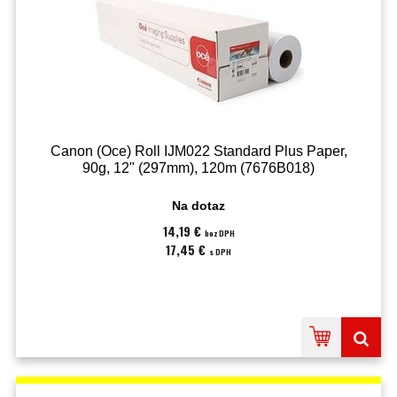
Canon (Oce) Roll IJM022 Standard Plus Paper,
90g, 12" (297mm), 120m (7676B018)
Na dotaz
14,19 €
bez DPH
17,45 €
s DPH