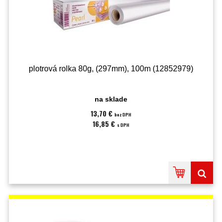
plotrová rolka 80g, (297mm), 100m (12852979)
na sklade
13,70 €
bez DPH
16,85 €
s DPH