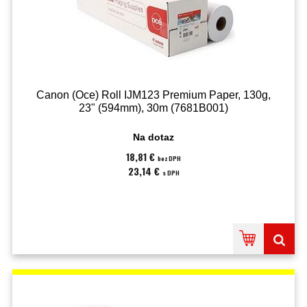
Canon (Oce) Roll IJM123 Premium Paper, 130g,
23" (594mm), 30m (7681B001)
Na dotaz
18,81 €
bez DPH
23,14 €
s DPH