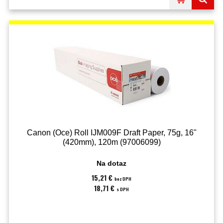
Canon (Oce) Roll IJM009F Draft Paper, 75g, 16"
(420mm), 120m (97006099)
Na dotaz
15,21 €
bez DPH
18,71 €
s DPH