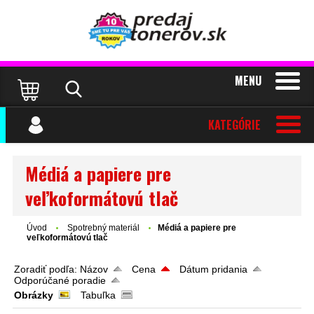
MENU
KATEGÓRIE
Médiá a papiere pre
veľkoformátovú tlač
Úvod
Spotrebný materiál
Médiá a papiere pre
veľkoformátovú tlač
Zoradiť podľa:
Názov
Cena
Dátum pridania
Odporúčané poradie
Obrázky
Tabuľka