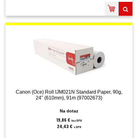
Canon (Oce) Roll IJM021N Standard Paper, 90g,
24" (610mm), 91m (97002673)
Na dotaz
19,86 €
bez DPH
24,43 €
s DPH