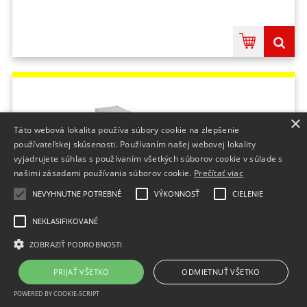
×
Táto webová lokalita používa súbory cookie na zlepšenie
používateľskej skúsenosti. Používaním našej webovej lokality
vyjadrujete súhlas s používaním všetkých súborov cookie v súlade s
našimi zásadami používania súborov cookie.
Prečítať viac
NEVYHNUTNE POTREBNÉ
VÝKONNOSŤ
CIELENIE
NEKLASIFIKOVANÉ
HP Q8004A Universal Bond Paper 80g/m2,
A1/594mmx 91.4m (Q8004A)
ZOBRAZIŤ PODROBNOSTI
na sklade
PRIJAŤ VŠETKO
ODMIETNUŤ VŠETKO
19,97 €
bez DPH
POWERED BY COOKIE-SCRIPT
24,56 €
s DPH