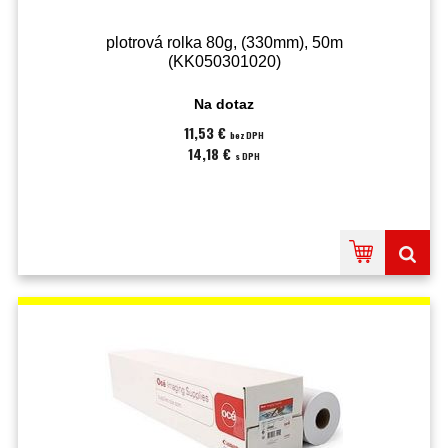
plotrová rolka 80g, (330mm), 50m
(KK050301020)
Na dotaz
11,53 €
bez DPH
14,18 €
s DPH