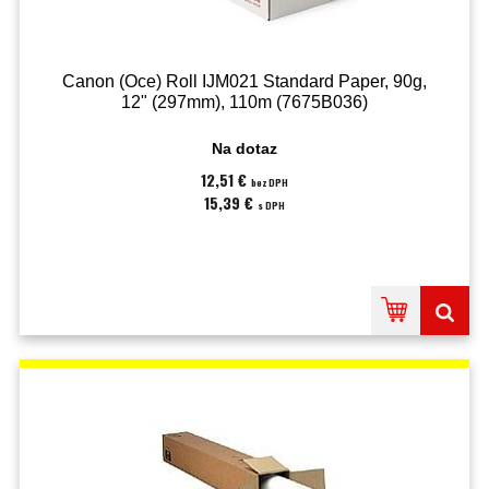
Canon (Oce) Roll IJM021 Standard Paper, 90g,
12" (297mm), 110m (7675B036)
Na dotaz
12,51 €
bez DPH
15,39 €
s DPH