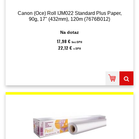
Canon (Oce) Roll IJM022 Standard Plus Paper,
90g, 17" (432mm), 120m (7676B012)
Na dotaz
17,98 €
bez DPH
22,12 €
s DPH