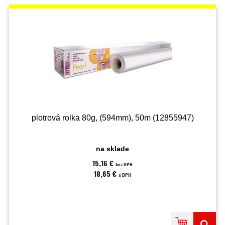
plotrová rolka 80g, (594mm), 50m (12855947)
na sklade
15,16 €
bez DPH
18,65 €
s DPH