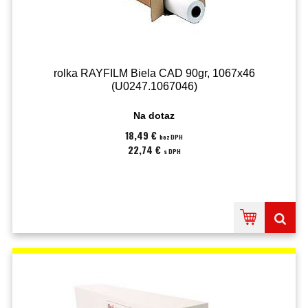
rolka RAYFILM Biela CAD 90gr, 1067x46
(U0247.1067046)
Na dotaz
18,49 €
bez DPH
22,74 €
s DPH