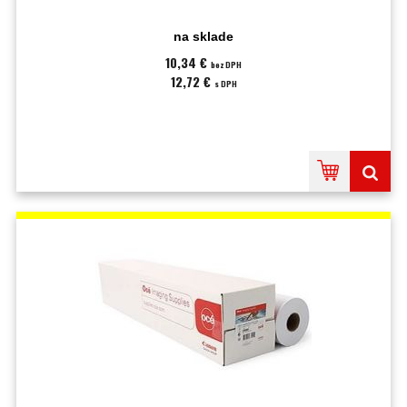
na sklade
10,34 €
bez DPH
12,72 €
s DPH