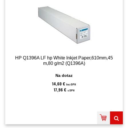
HP Q1396A LF hp White Inkjet Paper,610mm,45
m,80 g/m2 (Q1396A)
Na dotaz
14,60 €
bez DPH
17,96 €
s DPH