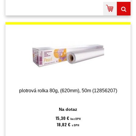
plotrová rolka 80g, (620mm), 50m (12856207)
Na dotaz
15,30 €
bez DPH
18,82 €
s DPH