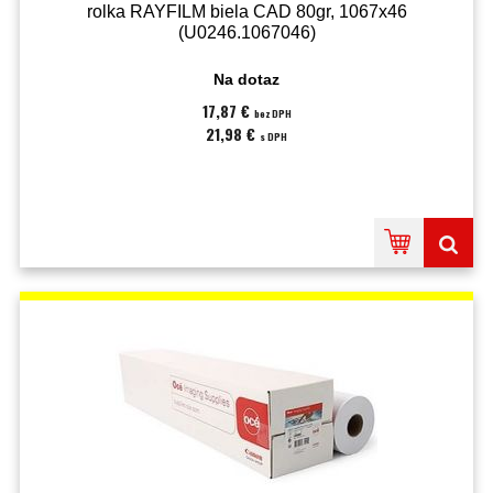
rolka RAYFILM biela CAD 80gr, 1067x46
(U0246.1067046)
Na dotaz
17,87 €
bez DPH
21,98 €
s DPH