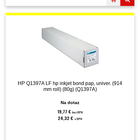
HP Q1397A LF hp inkjet bond pap, univer. (914
mm roll) (80g) (Q1397A)
Na dotaz
19,77 €
bez DPH
24,32 €
s DPH