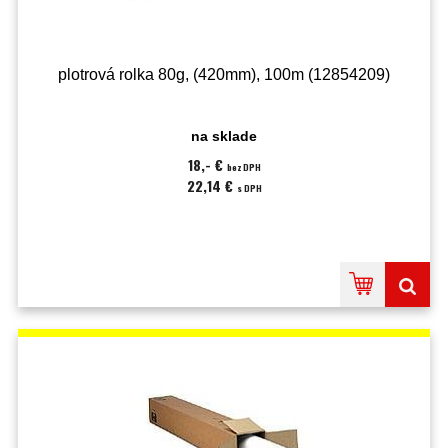
plotrová rolka 80g, (420mm), 100m (12854209)
na sklade
18,- €
bez DPH
22,14 €
s DPH