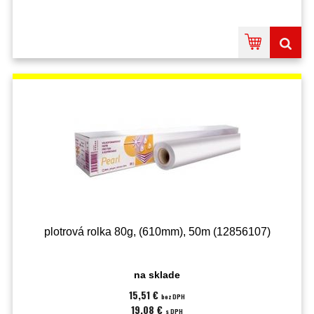
plotrová rolka 80g, (610mm), 50m (12856107)
na sklade
15,51 €
bez DPH
19,08 €
s DPH