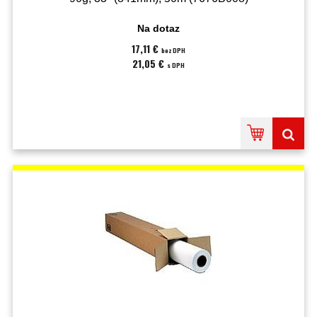
Na dotaz
17,11 €
bez DPH
21,05 €
s DPH