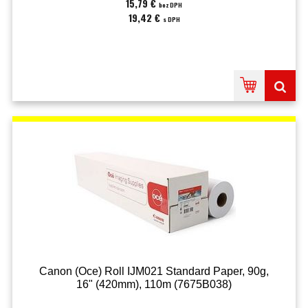
15,79 €
bez DPH
19,42 €
s DPH
Canon (Oce) Roll IJM021 Standard Paper, 90g,
16" (420mm), 110m (7675B038)