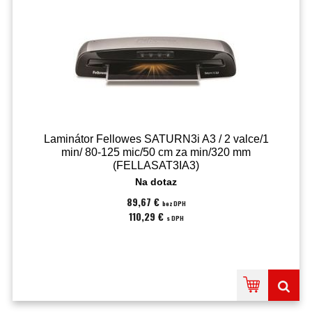
Laminátor Fellowes SATURN3i A3 / 2 valce/1
min/ 80-125 mic/50 cm za min/320 mm
(FELLASAT3IA3)
Na dotaz
89,67 €
bez DPH
110,29 €
s DPH