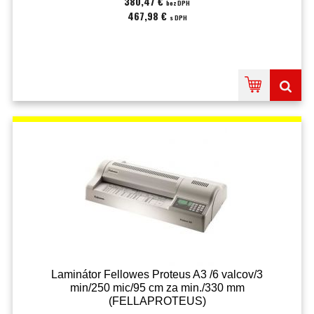
380,47 €
bez DPH
467,98 €
s DPH
Laminátor Fellowes Proteus A3 /6 valcov/3
min/250 mic/95 cm za min./330 mm
(FELLAPROTEUS)