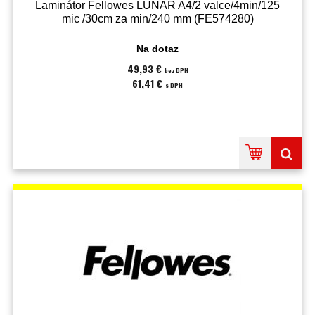
Laminátor Fellowes LUNAR A4/2 valce/4min/125
mic /30cm za min/240 mm (FE574280)
Na dotaz
49,93 €
bez DPH
61,41 €
s DPH