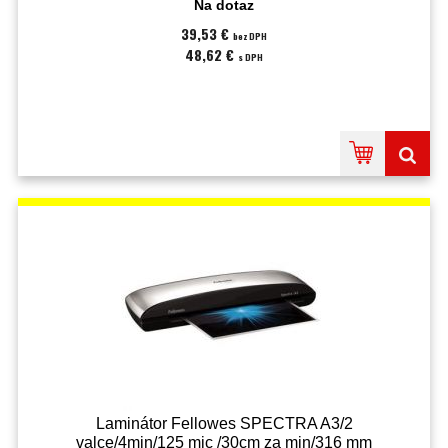
Na dotaz
39,53 €
bez DPH
48,62 €
s DPH
Laminátor Fellowes SPECTRA A3/2
valce/4min/125 mic /30cm za min/316 mm