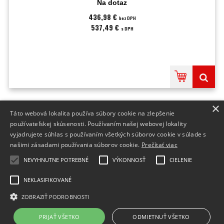
Na dotaz
436,98 €
bez DPH
537,49 €
s DPH
×
Táto webová lokalita používa súbory cookie na zlepšenie
INFO
používateľskej skúsenosti. Používaním našej webovej lokality
vyjadrujete súhlas s používaním všetkých súborov cookie v súlade s
DODANIE TOVARU
našimi zásadami používania súborov cookie.
Prečítať viac
FORMULÁRE
NEVYHNUTNE POTREBNÉ
VÝKONNOSŤ
CIELENIE
NEKLASIFIKOVANÉ
ZOBRAZIŤ PODROBNOSTI
Prepnúť zobrazenie na plnú verziu
Copyright 2015 - 2026 © Tonery pre každú tlačiareň
PRIJAŤ VŠETKO
ODMIETNUŤ VŠETKO