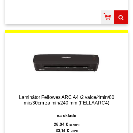
Laminátor Fellowes ARC A4 /2 valce/4min/80
mic/30cm za min/240 mm (FELLAARC4)
na sklade
26,94 €
bez DPH
33,14 €
s DPH