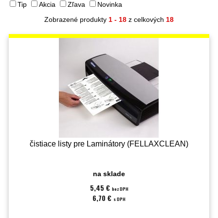
Tip
Akcia
Zľava
Novinka
Zobrazené produkty
1 - 18
z celkových
18
čistiace listy pre Laminátory (FELLAXCLEAN)
na sklade
5,45 €
bez DPH
6,70 €
s DPH