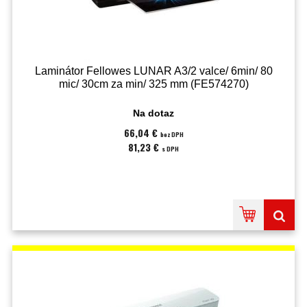
Laminátor Fellowes LUNAR A3/2 valce/ 6min/ 80
mic/ 30cm za min/ 325 mm (FE574270)
Na dotaz
66,04 €
bez DPH
81,23 €
s DPH