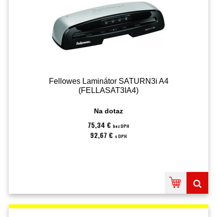
Fellowes Laminátor SATURN3i A4
(FELLASAT3IA4)
Na dotaz
75,34 €
bez DPH
92,67 €
s DPH