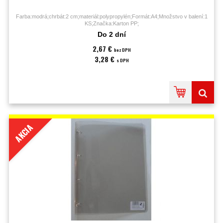
Farba:modrá;chrbát:2 cm;materiál:polypropylén;Formát:A4;Množstvo v balení:1
KS;Značka:Karton PP;
Do 2 dní
2,67 €
bez DPH
3,28 €
s DPH
AKCIA