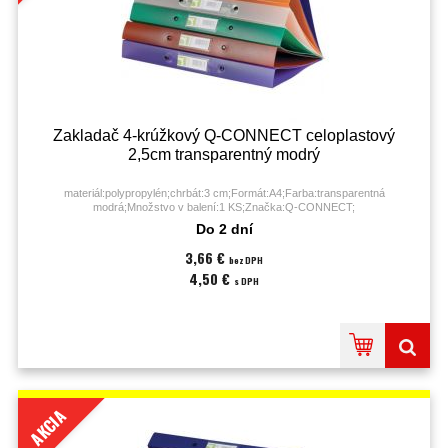
Zakladač 4-krúžkový Q-CONNECT celoplastový
2,5cm transparentný modrý
materiál:polypropylén;chrbát:3 cm;Formát:A4;Farba:transparentná
modrá;Množstvo v balení:1 KS;Značka:Q-CONNECT;
Do 2 dní
3,66 €
bez DPH
4,50 €
s DPH
AKCIA