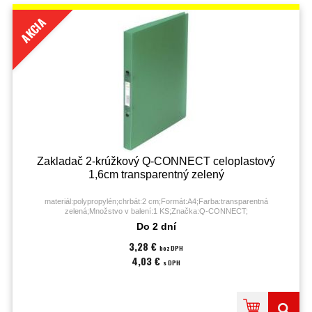
AKCIA
Zakladač 2-krúžkový Q-CONNECT celoplastový
1,6cm transparentný zelený
materiál:polypropylén;chrbát:2 cm;Formát:A4;Farba:transparentná
zelená;Množstvo v balení:1 KS;Značka:Q-CONNECT;
Do 2 dní
3,28 €
bez DPH
4,03 €
s DPH