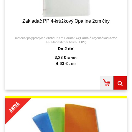
Zakladač PP 4-krúžkový Opaline 2cm číry
materiál:polypropylén;chrbát:2 cm;Formát:A4;Farba:číra;Značka:Karton
PP;Množstvo v balení:1 KS;
Do 2 dní
3,28 €
bez DPH
4,03 €
s DPH
AKCIA