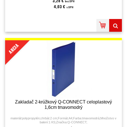
3,28 €
bez DPH
4,03 €
s DPH
AKCIA
Zakladač 2-krúžkový Q-CONNECT celoplastový
1,6cm tmavomodrý
materiál:polypropylén;chrbát:2 cm;Formát:A4;Farba:tmavomodrá;Množstvo v
balení:1 KS;Značka:Q-CONNECT;