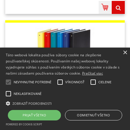
×
Táto webová lokalita používa súbory cookie na zlepšenie
používateľskej skúsenosti. Používaním našej webovej lokality
vyjadrujete súhlas s používaním všetkých súborov cookie v súlade s
našimi zásadami používania súborov cookie.
Prečítať viac
NEVYHNUTNE POTREBNÉ
VÝKONNOSŤ
CIELENIE
Zakladač 4-krúžkový DONAU poloplastový 3,5cm
zelený
NEKLASIFIKOVANÉ
chrbát:3,5 cm;materiál:fólia/papier;Formát:A4;Farba:zelená;Množstvo v balení:1
ZOBRAZIŤ PODROBNOSTI
KS;Značka:DONAU;
Do 2 dní
PRIJAŤ VŠETKO
ODMIETNUŤ VŠETKO
4,04 €
bez DPH
POWERED BY COOKIE-SCRIPT
4,97 €
s DPH