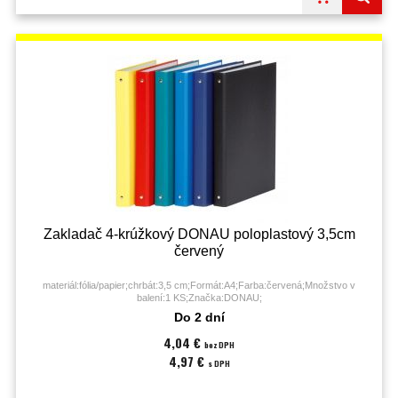
Zakladač 4-krúžkový DONAU poloplastový 3,5cm
červený
materiál:fólia/papier;chrbát:3,5 cm;Formát:A4;Farba:červená;Množstvo v
balení:1 KS;Značka:DONAU;
Do 2 dní
4,04 €
bez DPH
4,97 €
s DPH