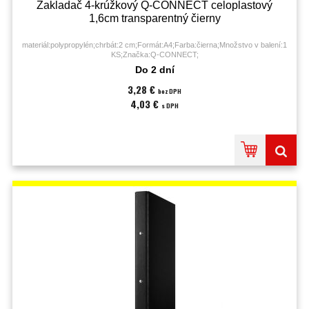
Zakladač 4-krúžkový Q-CONNECT celoplastový
1,6cm transparentný čierny
materiál:polypropylén;chrbát:2 cm;Formát:A4;Farba:čierna;Množstvo v balení:1
KS;Značka:Q-CONNECT;
Do 2 dní
3,28 €
bez DPH
4,03 €
s DPH