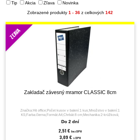
Tip
Akcia
Zľava
Novinka
Zobrazené produkty
1 - 36
z celkových
142
ZĽAVA
Zakladač závesný mramor CLASSIC 8cm
Značka:Hit office;Počet kusov v balení:1 kus;Množstvo v balení:1
KS;Farba:čierna;Formát:A4;Chrbát:8 cm;Mechanika:2-krúžková;
Do 2 dní
2,51 €
bez DPH
3,09 €
s DPH