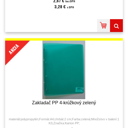
2,67 €
bez DPH
3,28 €
s DPH
AKCIA
Zakladač PP 4-krúžkový zelený
materiál:polypropylén;Formát:A4;chrbát:2 cm;Farba:zelená;Množstvo v balení:1
KS;Značka:Karton PP;