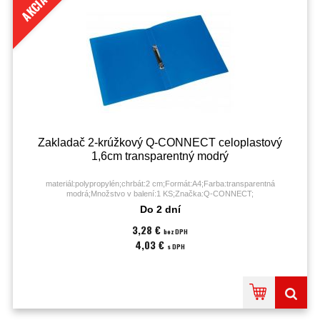
AKCIA
Zakladač 2-krúžkový Q-CONNECT celoplastový
1,6cm transparentný modrý
materiál:polypropylén;chrbát:2 cm;Formát:A4;Farba:transparentná
modrá;Množstvo v balení:1 KS;Značka:Q-CONNECT;
Do 2 dní
3,28 €
bez DPH
4,03 €
s DPH