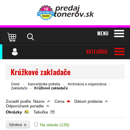
MENU
KATEGÓRIE
Krúžkové zakladače
Úvod
Kancelárske potreby
Archivácia a organizácia
Zakladače
Krúžkové zakladače
Zoradiť podľa:
Názov
Cena
Dátum pridania
Odporúčané poradie
Obrázky
Tabuľka
∨
Na sklade
(139)
Výrobca