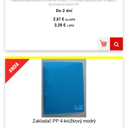
materiál:polypropylén;Formát:A4;chrbát:2 cm;Farba:žltá;Množstvo v balení:1
KS;Značka:Karton PP;
Do 2 dní
2,67 €
bez DPH
3,28 €
s DPH
AKCIA
Zakladač PP 4-krúžkový modrý