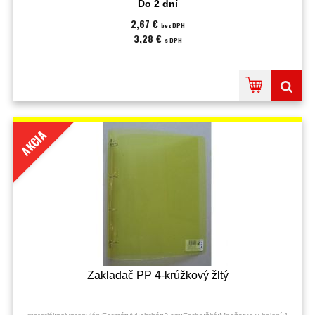
Do 2 dní
2,67 €
bez DPH
3,28 €
s DPH
AKCIA
Zakladač PP 4-krúžkový žltý