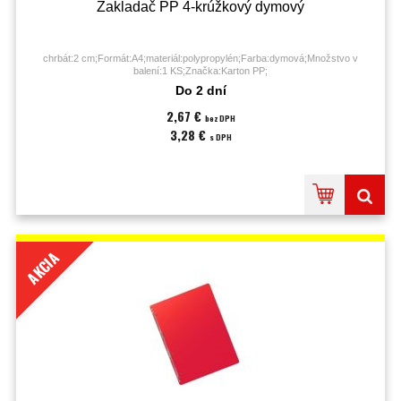
Zakladač PP 4-krúžkový dymový
chrbát:2 cm;Formát:A4;materiál:polypropylén;Farba:dymová;Množstvo v
balení:1 KS;Značka:Karton PP;
Do 2 dní
2,67 €
bez DPH
3,28 €
s DPH
AKCIA