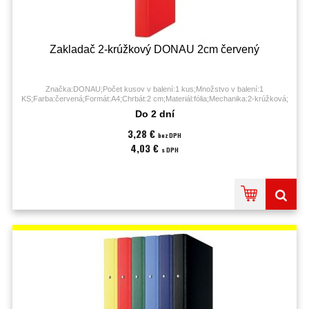
Zakladač 2-krúžkový DONAU 2cm červený
Značka:DONAU;Počet kusov v balení:1 kus;Množstvo v balení:1
KS;Farba:červená;Formát:A4;Chrbát:2 cm;Materiál:fólia;Mechanika:2-krúžková;
Do 2 dní
3,28 €
bez DPH
4,03 €
s DPH