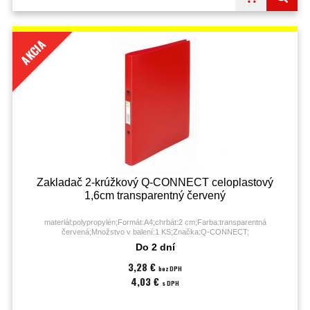
AKCIA
Zakladač 2-krúžkový Q-CONNECT celoplastový
1,6cm transparentný červený
materiál:polypropylén;Formát:A4;chrbát:2 cm;Farba:transparentná
červená;Množstvo v balení:1 KS;Značka:Q-CONNECT;
Do 2 dní
3,28 €
bez DPH
4,03 €
s DPH