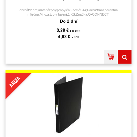
chrbát:2 cm;materiál:polypropylén;Formát:A4;Farba:transparentná
mliečna;Množstvo v balení:1 KS;Značka:Q-CONNECT;
Do 2 dní
3,28 €
bez DPH
4,03 €
s DPH
AKCIA