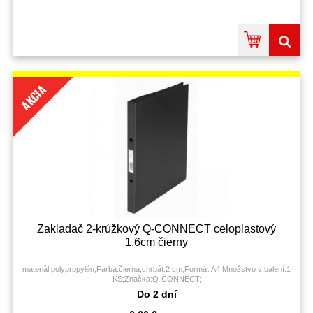
AKCIA
Zakladač 2-krúžkový Q-CONNECT celoplastový
1,6cm čierny
materiál:polypropylén;Farba:čierna;chrbát:2 cm;Formát:A4;Množstvo v balení:1
KS;Značka:Q-CONNECT;
Do 2 dní