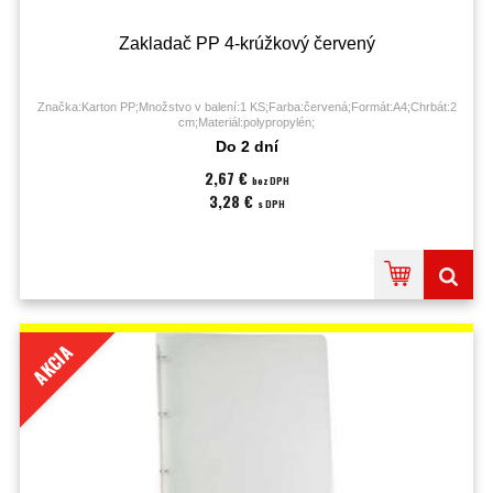
Zakladač PP 4-krúžkový červený
Značka:Karton PP;Množstvo v balení:1 KS;Farba:červená;Formát:A4;Chrbát:2
cm;Materiál:polypropylén;
Do 2 dní
2,67 €
bez DPH
3,28 €
s DPH
AKCIA