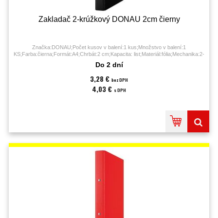
Zakladač 2-krúžkový DONAU 2cm čierny
Značka:DONAU;Počet kusov v balení:1 kus;Množstvo v balení:1
KS;Farba:čierna;Formát:A4;Chrbát:2 cm;Kapacita: list;Materiál:fólia;Mechanika:2-
krúžková;
Do 2 dní
3,28 €
bez DPH
4,03 €
s DPH