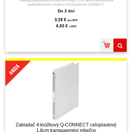
materiál:polypropylén;Formát:A4;chrbát:2 cm;Farba:transparentná
modrá;Množstvo v balení:1 KS;Značka:Q-CONNECT;
Do 2 dní
3,28 €
bez DPH
4,03 €
s DPH
AKCIA
Zakladač 4-krúžkový Q-CONNECT celoplastový
1,6cm transparentný mliečny