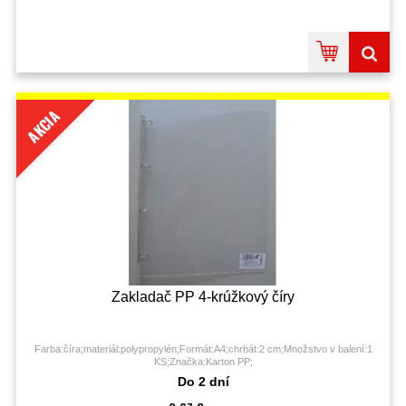
AKCIA
Zakladač PP 4-krúžkový číry
Farba:číra;materiál:polypropylén;Formát:A4;chrbát:2 cm;Množstvo v balení:1
KS;Značka:Karton PP;
Do 2 dní