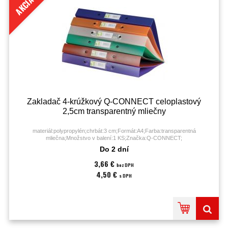
AKCIA
Zakladač 4-krúžkový Q-CONNECT celoplastový
2,5cm transparentný mliečny
materiál:polypropylén;chrbát:3 cm;Formát:A4;Farba:transparentná
mliečna;Množstvo v balení:1 KS;Značka:Q-CONNECT;
Do 2 dní
3,66 €
bez DPH
4,50 €
s DPH