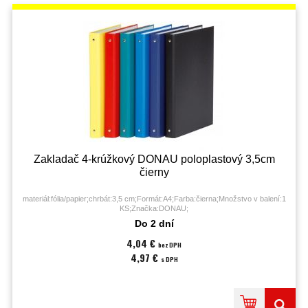
Zakladač 4-krúžkový DONAU poloplastový 3,5cm
čierny
materiál:fólia/papier;chrbát:3,5 cm;Formát:A4;Farba:čierna;Množstvo v balení:1
KS;Značka:DONAU;
Do 2 dní
4,04 €
bez DPH
4,97 €
s DPH