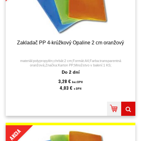
Zakladač PP 4-krúžkový Opaline 2 cm oranžový
materiál:polypropylén;chrbát:2 cm;Formát:A4;Farba:transparentná
oranžová;Značka:Karton PP;Množstvo v balení:1 KS;
Do 2 dní
3,28 €
bez DPH
4,03 €
s DPH
AKCIA