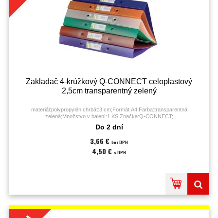
Zakladač 4-krúžkový Q-CONNECT celoplastový
2,5cm transparentný zelený
materiál:polypropylén;chrbát:3 cm;Formát:A4;Farba:transparentná
zelená;Množstvo v balení:1 KS;Značka:Q-CONNECT;
Do 2 dní
3,66 €
bez DPH
4,50 €
s DPH