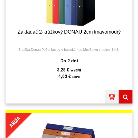
Zakladač 2-krúžkový DONAU 2cm tmavomodrý
Značka:Donau;Počet kusov v balení:1 kus;Množstvo v balení:1 KS;
Do 2 dní
3,28 €
bez DPH
4,03 €
s DPH
AKCIA