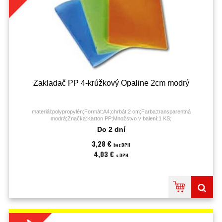
Zakladač PP 4-krúžkový Opaline 2cm modrý
materiál:polypropylén;Formát:A4;chrbát:2 cm;Farba:transparentná
modrá;Značka:Karton PP;Množstvo v balení:1 KS;
Do 2 dní
3,28 €
bez DPH
4,03 €
s DPH