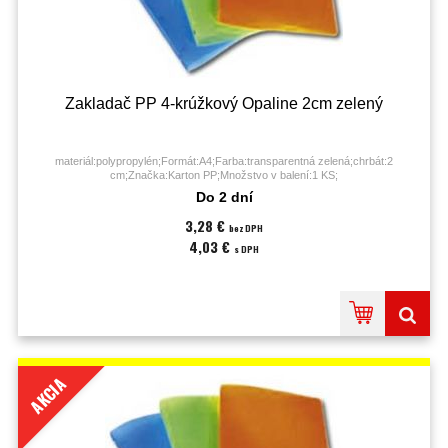
Zakladač PP 4-krúžkový Opaline 2cm zelený
materiál:polypropylén;Formát:A4;Farba:transparentná zelená;chrbát:2
cm;Značka:Karton PP;Množstvo v balení:1 KS;
Do 2 dní
3,28 €
bez DPH
4,03 €
s DPH
AKCIA