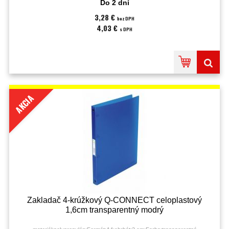
Do 2 dní
3,28 €
bez DPH
4,03 €
s DPH
AKCIA
Zakladač 4-krúžkový Q-CONNECT celoplastový
1,6cm transparentný modrý