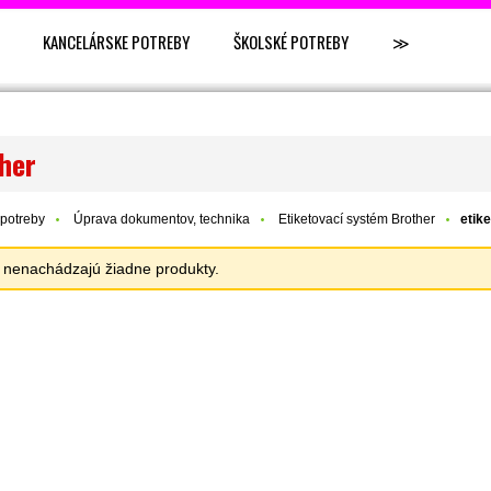
KANCELÁRSKE POTREBY
ŠKOLSKÉ POTREBY
≫
ther
potreby
Úprava dokumentov, technika
Etiketovací systém Brother
etik
sa nenachádzajú žiadne produkty.