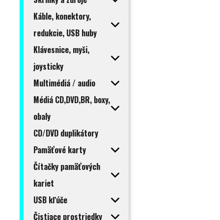
Káble, konektory,
redukcie, USB huby
Klávesnice, myši,
joysticky
Multimédiá / audio
Médiá CD,DVD,BR, boxy,
obaly
CD/DVD duplikátory
Pamäťové karty
Čítačky pamäťových
kariet
USB kľúče
Čistiace prostriedky