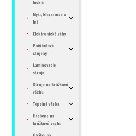
lesklé
Myši, klávesnice a
iné
Elektronické váhy
Počítačové
stojany
Laminovacie
stroje
Stroje na krúžkovú
väzbu
Tepelná väzba
Hrebene na
krúžkovú väzbu
Obálky na