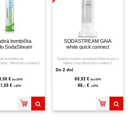
adná bombička
SODASTREAM GAIA
do SodaStream
white quick connect
pis:bombička do
Značka:značka nezadaná;Počet kusov v
rba:-;Množstvo v balení:1
balení:1 kus;Množstvo v balení:1
ačka:Sodastream;
KS;Farba:biela;Popis:;
Do 2 dní
0,56 €
69,92 €
bez DPH
bez DPH
37,59 €
86,- €
s DPH
s DPH