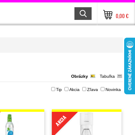
0,00 €
Obrázky
Tabuľka
Tip
Akcia
Zľava
Novinka
AKCIA