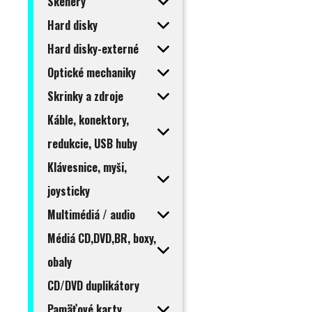
Skenery
Hard disky
Hard disky-externé
Optické mechaniky
Skrinky a zdroje
Káble, konektory,
redukcie, USB huby
Klávesnice, myši,
joysticky
Multimédiá / audio
Médiá CD,DVD,BR, boxy,
obaly
CD/DVD duplikátory
Pamäťové karty