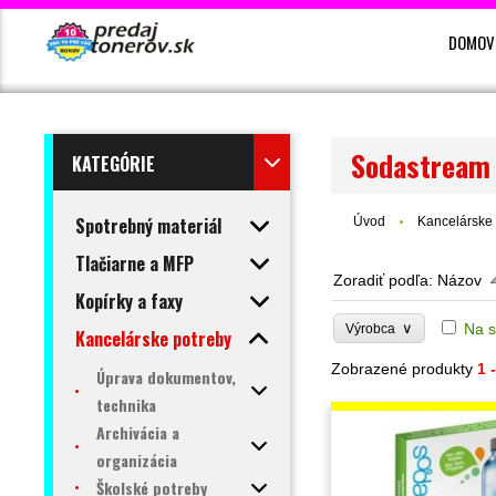
DOMOV
Sodastream
KATEGÓRIE
Spotrebný materiál
Úvod
Kancelárske 
Tlačiarne a MFP
Zoradiť podľa:
Názov
Kopírky a faxy
∨
Na s
Výrobca
Kancelárske potreby
Zobrazené produkty
1 
Úprava dokumentov,
technika
Archivácia a
organizácia
Školské potreby