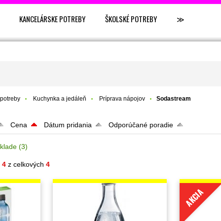
KANCELÁRSKE POTREBY
ŠKOLSKÉ POTREBY
≫
potreby
Kuchynka a jedáleň
Príprava nápojov
Sodastream
Cena
Dátum pridania
Odporúčané poradie
klade
(3)
- 4
z celkových
4
AKCIA