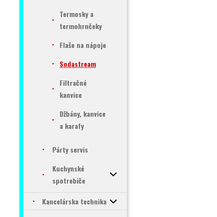
Termosky a
termohrnčeky
Flaše na nápoje
Sodastream
Filtračné
kanvice
Džbány, kanvice
a karafy
Párty servis
Kuchynské
spotrebiče
Kancelárska technika