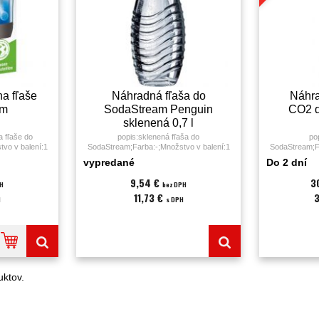
na fľaše
Náhradná fľaša do
Náhr
am
SodaStream Penguin
CO2 
sklenená 0,7 l
a fľaše do
popis:sklenená fľaša do
po
vo v balení:1
SodaStream;Farba:-;Množstvo v balení:1
SodaStream;Fa
tream;
KS;Značka:Sodastream;
KS;Zn
vypredané
Do 2 dní
9,54 €
3
PH
bez DPH
11,73 €
H
s DPH
ktov.