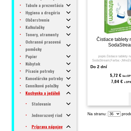
Tabule a prezentácia
Hygiena a drogéria
Občerstvenie
Kalkulačky
Tonery, atramenty
Čistiace tablety 
Ochranné pracovné
SodaStre
pomôcky
Papier
popis:čistiace tablety n
SodaStream;Farba:-;Množst
Nábytok
BAL.;Značka:Sodas
Do 2 dní
Písacie potreby
5,72 €
bez D
Kancelárske potreby
7,04 €
s DP
Cenníkové položky
Kuchynka a jedáleň
Stolovanie
Na stranu:
produ
Jednorazový riad
Príprava nápojov