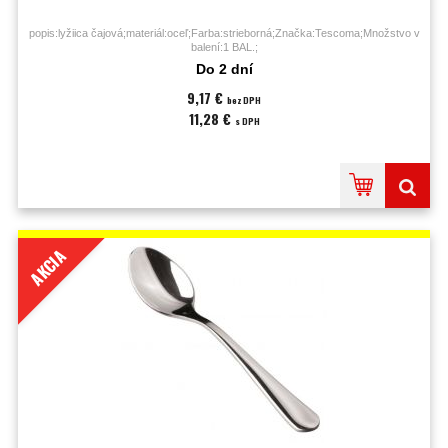
popis:lyžiica čajová;materiál:oceľ;Farba:strieborná;Značka:Tescoma;Množstvo v
balení:1 BAL.;
Do 2 dní
9,17 €
bez DPH
11,28 €
s DPH
AKCIA