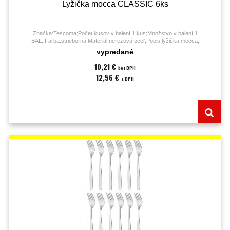
Lyžička mocca CLASSIC 6ks
Značka:Tescoma;Počet kusov v balení:1 kus;Množstvo v balení:1
BAL.;Farba:strieborná;Materiál:nerezová oceľ;Popis:lyžička mocca;
vypredané
10,21 €
bez DPH
12,56 €
s DPH