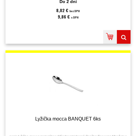
Do 2 dní
8,02 €
bez DPH
9,86 €
s DPH
Lyžička mocca BANQUET 6ks