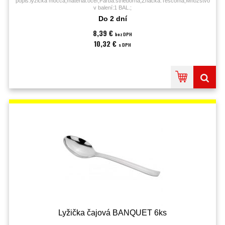
popis:lyžička mocca;materiál:oceľ;Farba:strieborná;Značka:Tescoma;Množstvo
v balení:1 BAL.;
Do 2 dní
8,39 €
bez DPH
10,32 €
s DPH
Lyžička čajová BANQUET 6ks