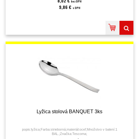
8,02 €
bez DPH
9,86 €
s DPH
Lyžica stolová BANQUET 3ks
popis:lyžica;Farba:strieborná;materiál:oceľ;Množstvo v balení:1
BAL.;Značka:Tescoma;