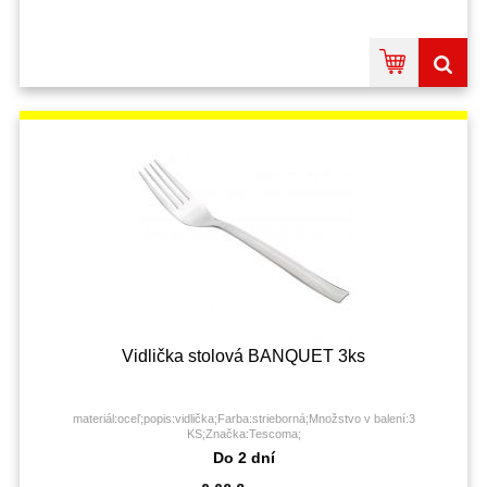
Vidlička stolová BANQUET 3ks
materiál:oceľ;popis:vidlička;Farba:strieborná;Množstvo v balení:3
KS;Značka:Tescoma;
Do 2 dní