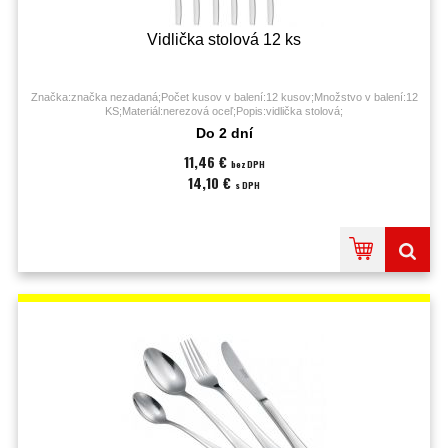
Vidlička stolová 12 ks
Značka:značka nezadaná;Počet kusov v balení:12 kusov;Množstvo v balení:12
KS;Materiál:nerezová oceľ;Popis:vidlička stolová;
Do 2 dní
11,46 €
bez DPH
14,10 €
s DPH