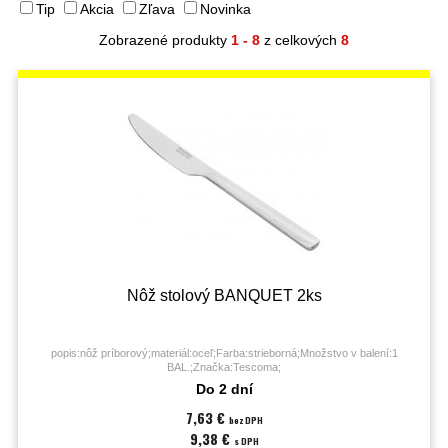
Tip
Akcia
Zľava
Novinka
Zobrazené produkty
1 - 8
z celkových
8
Nôž stolový BANQUET 2ks
popis:nôž príborový;materiál:oceľ;Farba:strieborná;Množstvo v balení:1
BAL.;Značka:Tescoma;
Do 2 dní
7,63 €
bez DPH
9,38 €
s DPH