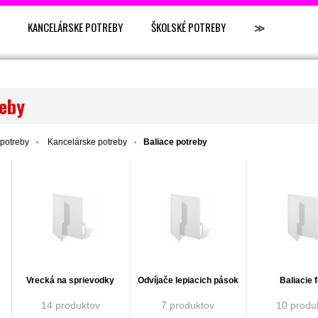
KANCELÁRSKE POTREBY
ŠKOLSKÉ POTREBY
≫
reby
potreby
Kancelárske potreby
Baliace potreby
Vrecká na sprievodky
Odvíjače lepiacich pások
Baliacie f
14 produktov
7 produktov
10 produ