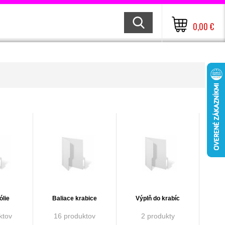
0,00 €
ólie
Baliace krabice
Výplň do krabíc
ktov
16 produktov
2 produkty