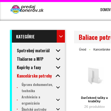
DOMOV
Baliace pot
KATEGÓRIE
Spotrebný materiál
Úvod
Kancelárske 
Tlačiarne a MFP
Kopírky a faxy
Kancelárske potreby
Úprava dokumentov,
technika
Archivácia a
Darčekové tašky a
krabičky
organizácia
26 produktov
Školské potreby