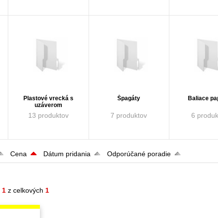
Plastové vrecká s
Špagáty
Baliace pa
uzáverom
13 produktov
7 produktov
6 produk
Cena
Dátum pridania
Odporúčané poradie
- 1
z celkových
1