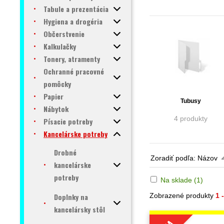
Tabule a prezentácia
Hygiena a drogéria
Občerstvenie
Kalkulačky
Tonery, atramenty
Ochranné pracovné
pomôcky
Papier
Tubusy
Nábytok
4 produkty
Písacie potreby
Kancelárske potreby
Drobné
Zoradiť podľa:
Názov
kancelárske
potreby
Na sklade
(1)
Doplnky na
Zobrazené produkty
1 
kancelársky stôl