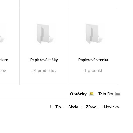
piere
Papierové tašky
Papierové vrecká
tov
14 produktov
1 produkt
Obrázky
Tabuľka
Tip
Akcia
Zľava
Novinka