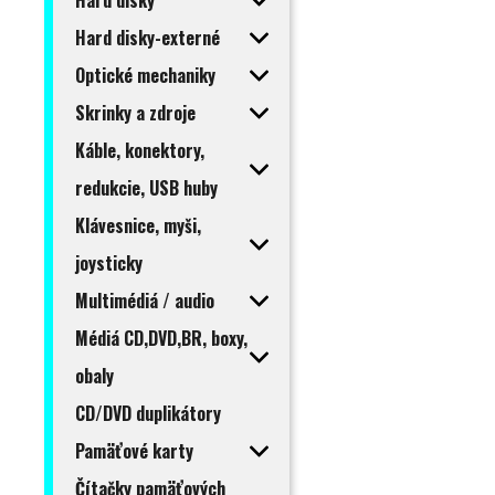
Hard disky
Hard disky-externé
Optické mechaniky
Skrinky a zdroje
Káble, konektory,
redukcie, USB huby
Klávesnice, myši,
joysticky
Multimédiá / audio
Médiá CD,DVD,BR, boxy,
obaly
CD/DVD duplikátory
Pamäťové karty
Čítačky pamäťových