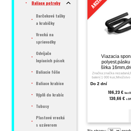
AKCIA
Baliace potreby
Darčekové tašky
a krabičky
Vrecká na
sprievodky
Odvíjače
Viazacia spon
lepiacich pások
polyest.pásk
šírka 16mm,dr
Baliacie fólie
fosfátová/100
Značka:značka nezadaná;P
balení:1 000 kus;Množstvo 
KS;Dĺžka:16 mm;Farba:čier
Baliace krabice
Do 2 dní
páskovanie polyesterovo
páskou;
106,23 €
bez 
Výplň do krabíc
130,66 €
s D
Tubusy
Plastové vrecká
s uzáverom
Na stranu:
produ