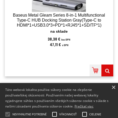
Baseus Metal Gleam Series 8-in-1 Multifunctional
Type-C HUB Docking Station Gray(Type-C to
HDMI*1+USB3.0*3+PD*1+RJ45*1+SD/TF*1)
(BRA013895)
na sklade
38,30 €
bez DPH
47,11 €
s DPH
×
Táto webová lokalita používa súbory cookie na zlepšenie
INFO
používateľskej skúsenosti. Používaním našej webovej lokality
vyjadrujete súhlas s používaním všetkých súborov cookie v súlade s
DODANIE TOVARU
našimi zásadami používania súborov cookie.
Prečítať viac
FORMULÁRE
NEVYHNUTNE POTREBNÉ
VÝKONNOSŤ
CIELENIE