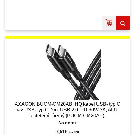
AXAGON BUCM-CM20AB, HQ kabel USB- typ C
<-> USB- typ C, 2m, USB 2.0, PD 60W 3A, ALU,
opletený, čierný (BUCM-CM20AB)
Na dotaz
3,51 €
bez DPH