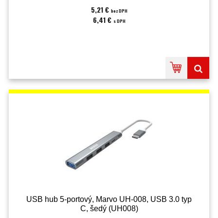
5,21 €
bez DPH
6,41 €
s DPH
USB hub 5-portový, Marvo UH-008, USB 3.0 typ
C, šedý (UH008)