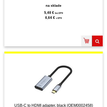
na sklade
5,40 €
bez DPH
6,64 €
s DPH
USB-C to HDMI adapter, black (OEM0002458)