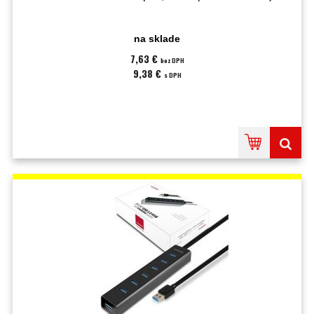
na sklade
7,63 €
bez DPH
9,38 €
s DPH