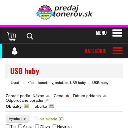
MENU
KATEGÓRIE
USB huby
Úvod
Káble, konektory, redukcie, USB huby
USB huby
Zoradiť podľa:
Názov
Cena
Dátum pridania
Odporúčané poradie
Obrázky
Tabuľka
∨
Na sklade
(0)
Výrobca
Tip
Akcia
Zľava
Novinka