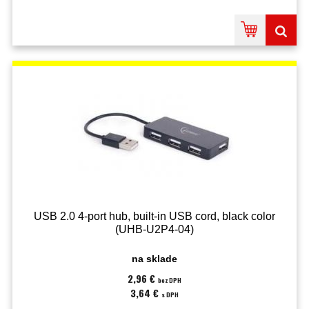
USB 2.0 4-port hub, built-in USB cord, black color
(UHB-U2P4-04)
na sklade
2,96 €
bez DPH
3,64 €
s DPH