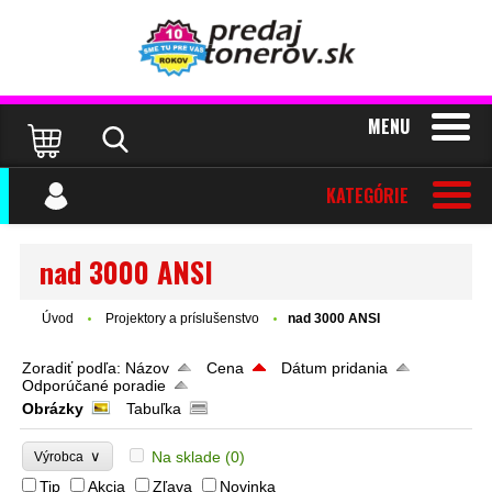
MENU
KATEGÓRIE
nad 3000 ANSI
Úvod
Projektory a príslušenstvo
nad 3000 ANSI
Zoradiť podľa:
Názov
Cena
Dátum pridania
Odporúčané poradie
Obrázky
Tabuľka
∨
Na sklade
(0)
Výrobca
Tip
Akcia
Zľava
Novinka