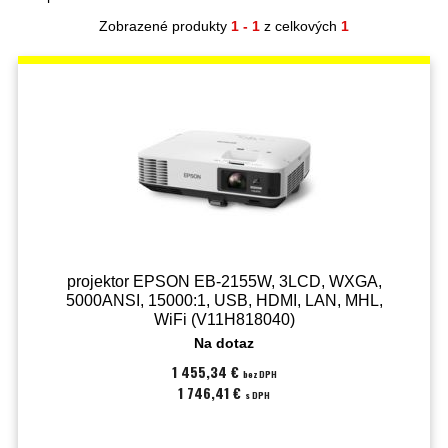
Zobrazené produkty
1 - 1
z celkových
1
projektor EPSON EB-2155W, 3LCD, WXGA,
5000ANSI, 15000:1, USB, HDMI, LAN, MHL,
WiFi (V11H818040)
Na dotaz
1 455,34 €
bez DPH
1 746,41 €
s DPH