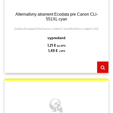
Alternatívny atrament Ecodata pre Canon CLI-
551XL cyan
Značka:Ecodata;Počet kusov v balení:1 kus;Množstvo v balení:1 KS;
vypredané
1,21 €
bez DPH
1,49 €
s DPH