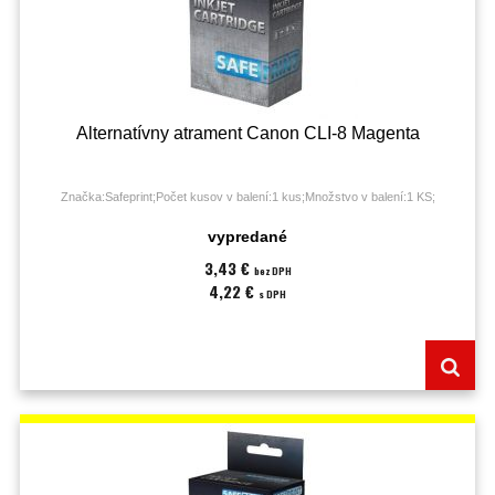
Alternatívny atrament Canon CLI-8 Magenta
Značka:Safeprint;Počet kusov v balení:1 kus;Množstvo v balení:1 KS;
vypredané
3,43 €
bez DPH
4,22 €
s DPH