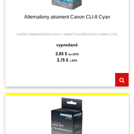
Alternatívny atrament Canon CLI-8 Cyan
Značka:Safeprint;Počet kusov v balení:1 kus;Množstvo v balení:1 KS;
vypredané
3,05 €
bez DPH
3,75 €
s DPH