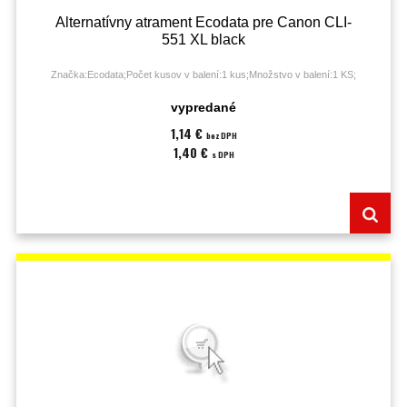
Alternatívny atrament Ecodata pre Canon CLI-
551 XL black
Značka:Ecodata;Počet kusov v balení:1 kus;Množstvo v balení:1 KS;
vypredané
1,14 €
bez DPH
1,40 €
s DPH