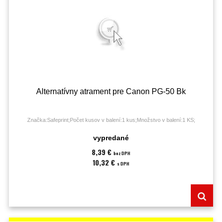
Alternatívny atrament pre Canon PG-50 Bk
Značka:Safeprint;Počet kusov v balení:1 kus;Množstvo v balení:1 KS;
vypredané
8,39 €
bez DPH
10,32 €
s DPH