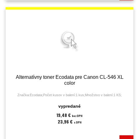
Alternatívny toner Ecodata pre Canon CL-546 XL
color
Značka:Ecodata;Počet kusov v balení:1 kus;Množstvo v balení:1 KS;
vypredané
19,48 €
bez DPH
23,96 €
s DPH