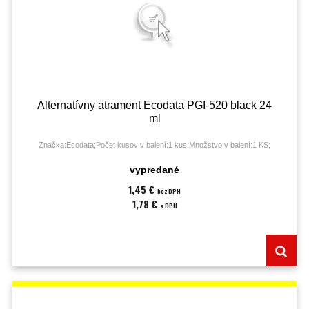
Alternatívny atrament Ecodata PGI-520 black 24
ml
Značka:Ecodata;Počet kusov v balení:1 kus;Množstvo v balení:1 KS;
vypredané
1,45 €
bez DPH
1,78 €
s DPH