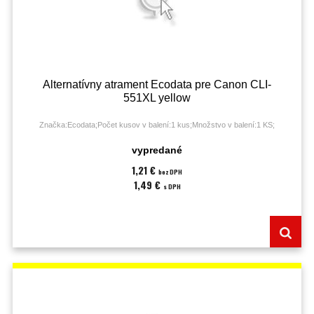
Alternatívny atrament Ecodata pre Canon CLI-
551XL yellow
Značka:Ecodata;Počet kusov v balení:1 kus;Množstvo v balení:1 KS;
vypredané
1,21 €
bez DPH
1,49 €
s DPH