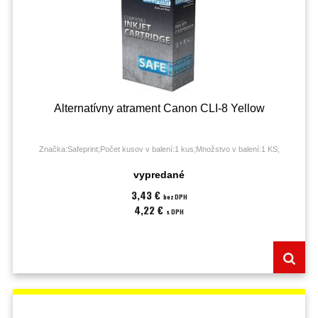
Alternatívny atrament Canon CLI-8 Yellow
Značka:Safeprint;Počet kusov v balení:1 kus;Množstvo v balení:1 KS;
vypredané
3,43 €
bez DPH
4,22 €
s DPH