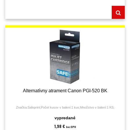
Alternatívny atrament Canon PGI-520 BK
Značka:Safeprint;Počet kusov v balení:1 kus;Množstvo v balení:1 KS;
vypredané
1,98 €
bez DPH