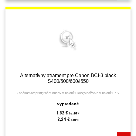
Alternatívny atrament pre Canon BCI-3 black
S400/500/600/i550
Značka:Safeprint;Počet kusov v balení:1 kus;Množstvo v balení:1 KS;
vypredané
1,82 €
bez DPH
2,24 €
s DPH