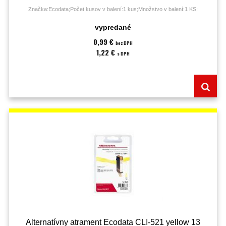
Značka:Ecodata;Počet kusov v balení:1 kus;Množstvo v balení:1 KS;
vypredané
0,99 €
bez DPH
1,22 €
s DPH
Alternatívny atrament Ecodata CLI-521 yellow 13