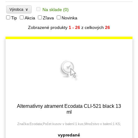
∨
Na sklade
(0)
Výrobca
Tip
Akcia
Zľava
Novinka
Zobrazené produkty
1 - 26
z celkových
26
Alternatívny atrament Ecodata CLI-521 black 13
ml
Značka:Ecodata;Počet kusov v balení:1 kus;Množstvo v balení:1 KS;
vypredané