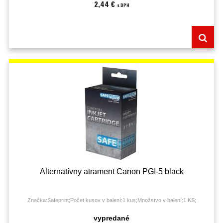
2,44 €
s DPH
Alternatívny atrament Canon PGI-5 black
Značka:Safeprint;Počet kusov v balení:1 kus;Množstvo v balení:1 KS;
vypredané