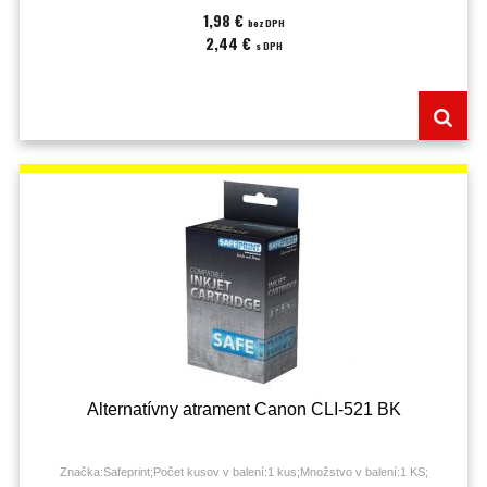
1,98 €
bez DPH
2,44 €
s DPH
Alternatívny atrament Canon CLI-521 BK
Značka:Safeprint;Počet kusov v balení:1 kus;Množstvo v balení:1 KS;