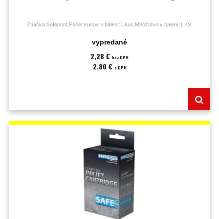
Značka:Safeprint;Počet kusov v balení:1 kus;Množstvo v balení:1 KS;
vypredané
2,28 €
bez DPH
2,80 €
s DPH