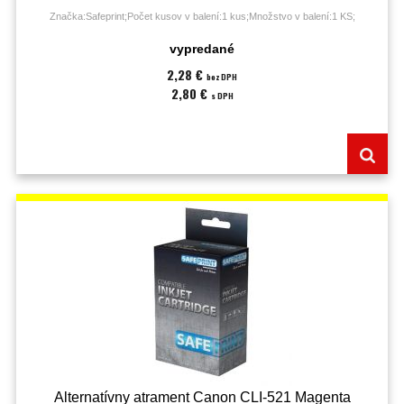
Značka:Safeprint;Počet kusov v balení:1 kus;Množstvo v balení:1 KS;
vypredané
2,28 €
bez DPH
2,80 €
s DPH
Alternatívny atrament Canon CLI-521 Magenta