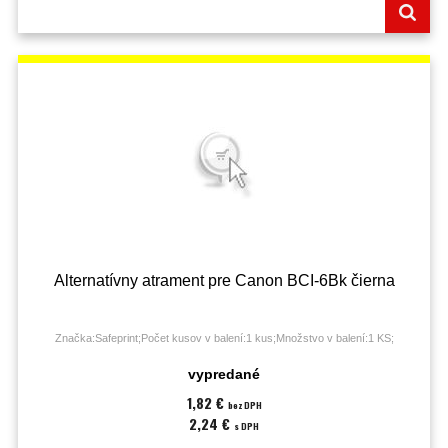
Alternatívny atrament pre Canon BCI-6Bk čierna
Značka:Safeprint;Počet kusov v balení:1 kus;Množstvo v balení:1 KS;
vypredané
1,82 €
bez DPH
2,24 €
s DPH