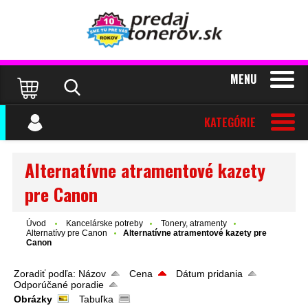
MENU
KATEGÓRIE
Alternatívne atramentové kazety
pre Canon
Úvod
Kancelárske potreby
Tonery, atramenty
Alternatívy pre Canon
Alternatívne atramentové kazety pre
Canon
Zoradiť podľa:
Názov
Cena
Dátum pridania
Odporúčané poradie
Obrázky
Tabuľka