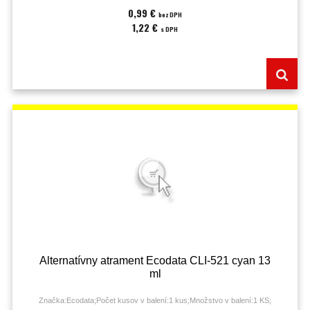
0,99 €
bez DPH
1,22 €
s DPH
Alternatívny atrament Ecodata CLI-521 cyan 13
ml
Značka:Ecodata;Počet kusov v balení:1 kus;Množstvo v balení:1 KS;