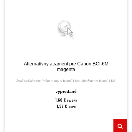
Alternatívny atrament pre Canon BCI-6M
magenta
Značka:Safeprint;Počet kusov v balení:1 kus;Množstvo v balení:1 KS;
vypredané
1,60 €
bez DPH
1,97 €
s DPH