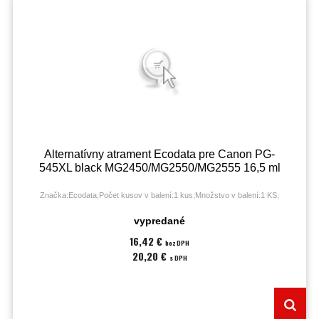
Alternatívny atrament Ecodata pre Canon PG-
545XL black MG2450/MG2550/MG2555 16,5 ml
Značka:Ecodata;Počet kusov v balení:1 kus;Množstvo v balení:1 KS;
vypredané
16,42 €
bez DPH
20,20 €
s DPH