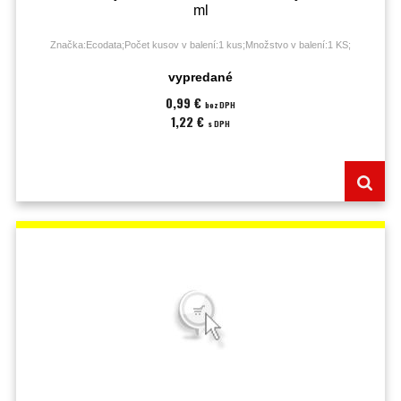
ml
Značka:Ecodata;Počet kusov v balení:1 kus;Množstvo v balení:1 KS;
vypredané
0,99 €
bez DPH
1,22 €
s DPH