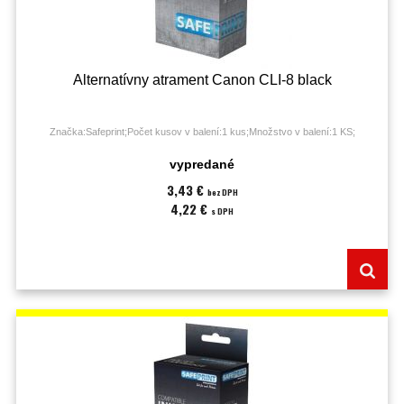
Alternatívny atrament Canon CLI-8 black
Značka:Safeprint;Počet kusov v balení:1 kus;Množstvo v balení:1 KS;
vypredané
3,43 €
bez DPH
4,22 €
s DPH