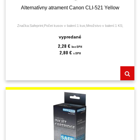
Alternatívny atrament Canon CLI-521 Yellow
Značka:Safeprint;Počet kusov v balení:1 kus;Množstvo v balení:1 KS;
vypredané
2,28 €
bez DPH
2,80 €
s DPH