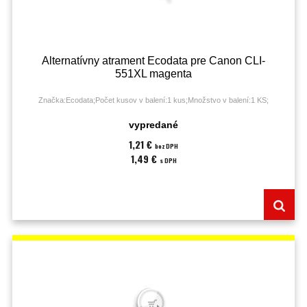
Alternatívny atrament Ecodata pre Canon CLI-
551XL magenta
Značka:Ecodata;Počet kusov v balení:1 kus;Množstvo v balení:1 KS;
vypredané
1,21 €
bez DPH
1,49 €
s DPH