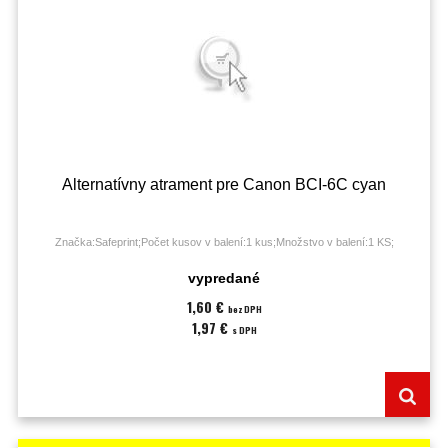
Alternatívny atrament pre Canon BCI-6C cyan
Značka:Safeprint;Počet kusov v balení:1 kus;Množstvo v balení:1 KS;
vypredané
1,60 €
bez DPH
1,97 €
s DPH