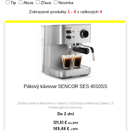
Tip
Akcia
Zľava
Novinka
Zobrazené produkty
1 - 4
z celkových
4
Pákový kávovar SENCOR SES 4010SS
Značka:Sencor;Množstvo v balení:1 KS;Farba:strieborná;Objem:1,5
l;Popis:pákový kávovar;
Do 2 dní
121,51 €
bez DPH
149,46 €
s DPH