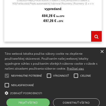
Značka:Philips;Počet kusov v balení:1 kus;Množstvo v balení:1
KS;Farba:sivá;Popis:automatický kávovar;Rozmery:;Rozmery (š x v x
h):23,8x35,1x43 cm;
vypredané
404,28 €
bez DPH
497,26 €
s DPH
×
Táto webová lokalita používa súbory cookie na zlepšenie
INFO
používateľskej skúsenosti. Používaním našej webovej lokality
vyjadrujete súhlas s používaním všetkých súborov cookie v súlade s
DODANIE TOVARU
našimi zásadami používania súborov cookie.
Prečítať viac
FORMULÁRE
NEVYHNUTNE POTREBNÉ
VÝKONNOSŤ
CIELENIE
NEKLASIFIKOVANÉ
ZOBRAZIŤ PODROBNOSTI
Prepnúť zobrazenie na plnú verziu
Copyright 2015 - 2026 © Tonery pre každú tlačiareň
PRIJAŤ VŠETKO
ODMIETNUŤ VŠETKO