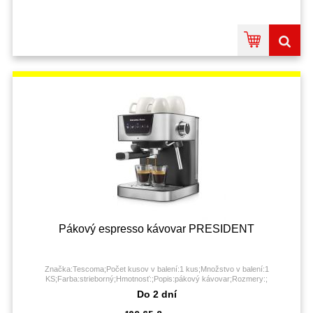
Pákový espresso kávovar PRESIDENT
Značka:Tescoma;Počet kusov v balení:1 kus;Množstvo v balení:1
KS;Farba:strieborný;Hmotnosť:;Popis:pákový kávovar;Rozmery:;
Do 2 dní