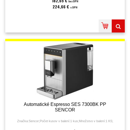
182,65 €
bez DPH
224,66 €
s DPH
Automatické Espresso SES 7300BK PP
SENCOR
Značka:Sencor;Počet kusov v balení:1 kus;Množstvo v balení:1 KS;