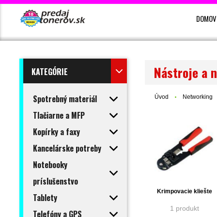
DOMOV
Nástroje a n
KATEGÓRIE
Spotrebný materiál
Úvod
Networking
Tlačiarne a MFP
Kopírky a faxy
Kancelárske potreby
Notebooky
príslušenstvo
Krimpovacie kliešte
Tablety
1 produkt
Telefóny a GPS