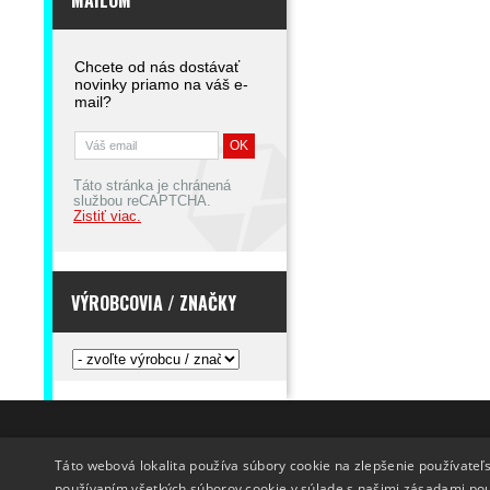
MAILOM
Chcete od nás dostávať
novinky priamo na váš e-
mail?
Táto stránka je chránená
službou reCAPTCHA.
Zistiť viac.
VÝROBCOVIA / ZNAČKY
INFO
DODANIE TOVARU
Táto webová lokalita používa súbory cookie na zlepšenie používateľs
O nás
Doprava
používaním všetkých súborov cookie v súlade s našimi zásadami po