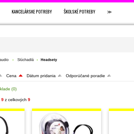
KANCELÁRSKE POTREBY
ŠKOLSKÉ POTREBY
≫
 audio
Slúchadlá
Headsety
Cena
Dátum pridania
Odporúčané poradie
klade
(0)
- 9
z celkových
9