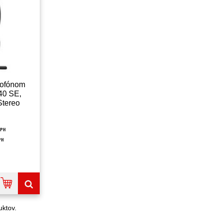
rofónom
40 SE,
tereo
799)
DPH
PH
ktov.