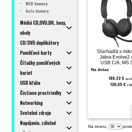
WEB kamery
Auto kamery
Médiá CD,DVD,BR, boxy,
obaly
CD/DVD duplikátory
Slúchadlá s mik
Pamäťové karty
Jabra Evolve2 
Čítačky pamäťových
USB C/A, MS S
(24189-999-
Na dotaz
kariet
106,22 €
bez 
USB kľúče
130,65 €
s D
Čistiace prostriedky
Networking
Svetelné zdroje
Napájanie, záložné
Na stranu:
produ