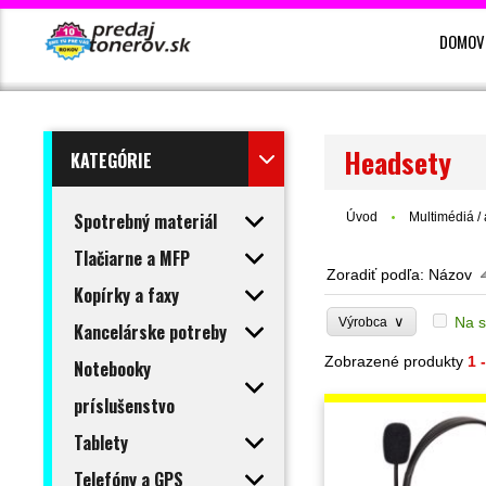
DOMOV
Headsety
KATEGÓRIE
Spotrebný materiál
Úvod
Multimédiá /
Tlačiarne a MFP
Zoradiť podľa:
Názov
Kopírky a faxy
∨
Na s
Výrobca
Kancelárske potreby
Zobrazené produkty
1 
Notebooky
príslušenstvo
Tablety
Telefóny a GPS