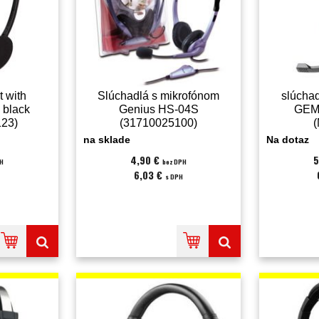
t with
Slúchadlá s mikrofónom
slúcha
 black
Genius HS-04S
GEMB
123)
(31710025100)
na sklade
Na dotaz
4,90 €
5
PH
bez DPH
6,03 €
s DPH