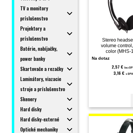
TV a monitory
príslušenstvo
Projektory a
príslušenstvo
Stereo headse
volume control,
Batérie, nabíjačky,
color (MHS-
power banky
Na dotaz
2,57 €
Skartovače a rezačky
bez D
3,16 €
s DPH
Laminátory, viazacie
stroje a príslušenstvo
Skenery
Hard disky
Hard disky-externé
Optické mechaniky