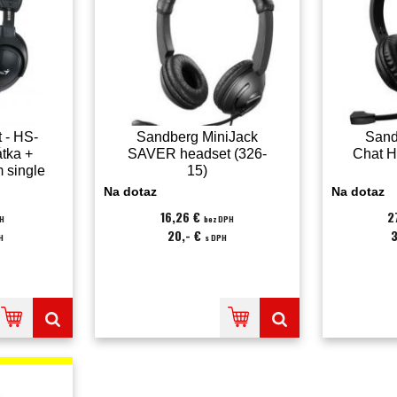
 - HS-
Sandberg MiniJack
Sand
tka +
SAVER headset (326-
Chat H
 single
15)
8101)
Na dotaz
Na dotaz
16,26 €
2
PH
bez DPH
20,- €
H
s DPH