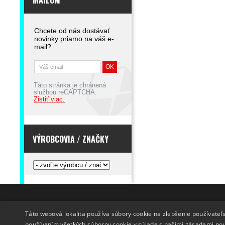
MAILOM
Chcete od nás dostávať
novinky priamo na váš e-
mail?
Táto stránka je chránená
službou reCAPTCHA.
Zistiť viac.
VÝROBCOVIA / ZNAČKY
INFO
DODANIE TOVARU
Táto webová lokalita používa súbory cookie na zlepšenie používateľs
O nás
Doprava
používaním všetkých súborov cookie v súlade s našimi zásadami po