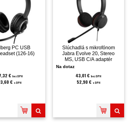
berg PC USB
Slúchadlá s mikrofónom
eadset (126-16)
Jabra Evolve 20, Stereo
MS, USB C/A adaptér
(4999-823-169)
Na dotaz
7,32 €
43,01 €
bez DPH
bez DPH
33,60 €
52,90 €
s DPH
s DPH