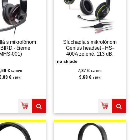
dlá s mikrofónom
Slúchadlá s mikrofónom
IRD - čierne
Genius headset - HS-
(MHS-001)
400A zelené, 113 dB,
40 mm reproduktory pre
na sklade
hlboké basy
,60 €
7,87 €
bez DPH
bez DPH
(31710169100)
6,89 €
9,68 €
s DPH
s DPH