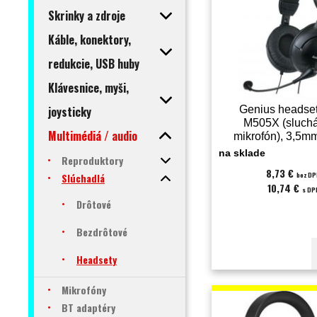
Skrinky a zdroje
Káble, konektory,
redukcie, USB huby
Klávesnice, myši,
joysticky
Genius headset
M505X (sluchá
Multimédiá / audio
mikrofón), 3,5mm
jack (3171005
na sklade
Reproduktory
8,73 €
bez D
Slúchadlá
10,74 €
s DP
Drôtové
Bezdrôtové
Headsety
Mikrofóny
BT adaptéry