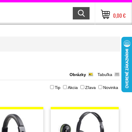
0,00 €
Obrázky
Tabuľka
Tip
Akcia
Zľava
Novinka