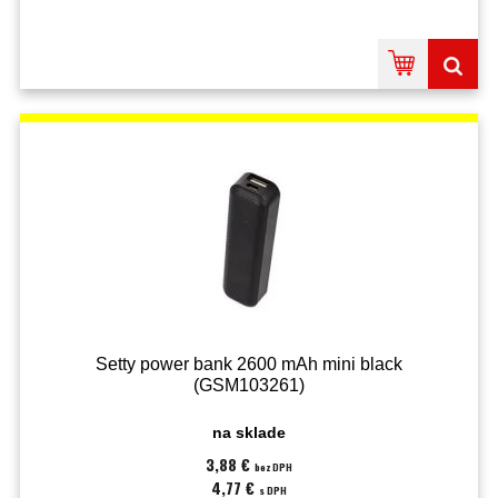
Setty power bank 2600 mAh mini black
(GSM103261)
na sklade
3,88 €
bez DPH
4,77 €
s DPH