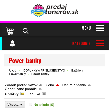
MENU
KATEGÓRIE
Power banky
Úvod
DOPLNKY A PRÍSLUŠENSTVO
Batérie a
Powerbanky
Power banky
Zoradiť podľa:
Názov
Cena
Dátum pridania
Odporúčané poradie
Obrázky
Tabuľka
∨
Na sklade
(0)
Výrobca