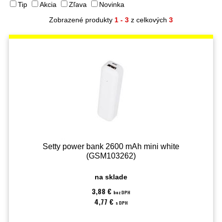
Tip
Akcia
Zľava
Novinka
Zobrazené produkty
1 - 3
z celkových
3
Setty power bank 2600 mAh mini white
(GSM103262)
na sklade
3,88 €
bez DPH
4,77 €
s DPH