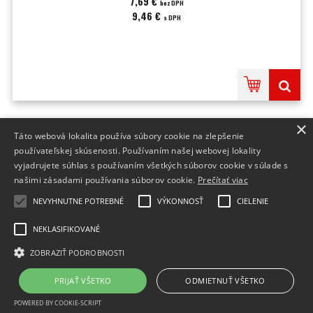
7,69 €
bez DPH
9,46 €
s DPH
×
Táto webová lokalita používa súbory cookie na zlepšenie
INFO
používateľskej skúsenosti. Používaním našej webovej lokality
vyjadrujete súhlas s používaním všetkých súborov cookie v súlade s
DODANIE TOVARU
našimi zásadami používania súborov cookie.
Prečítať viac
FORMULÁRE
NEVYHNUTNE POTREBNÉ
VÝKONNOSŤ
CIELENIE
NEKLASIFIKOVANÉ
ZOBRAZIŤ PODROBNOSTI
Prepnúť zobrazenie na plnú verziu
Copyright 2015 - 2026 © Tonery pre každú tlačiareň
PRIJAŤ VŠETKO
ODMIETNUŤ VŠETKO
Vytvárame e-shopy - Atomer.sk
POWERED BY COOKIE-SCRIPT