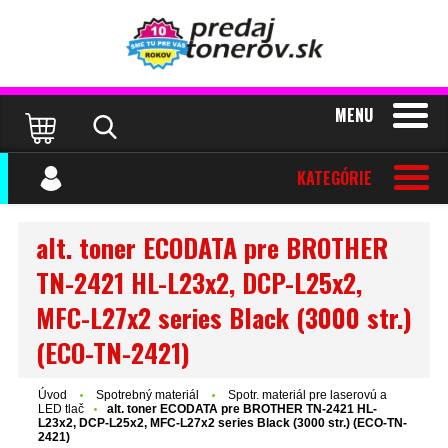
MENU
KATEGÓRIE
alt. toner ECODATA pre BROTHER
TN-2421 HL-L23x2, DCP-L25x2,
MFC-L27x2 series Black (3000 str.)
(ECO-TN-2421)
Úvod
Spotrebný materiál
Spotr. materiál pre laserovú a
LED tlač
alt. toner ECODATA pre BROTHER TN-2421 HL-
L23x2, DCP-L25x2, MFC-L27x2 series Black (3000 str.) (ECO-TN-
2421)