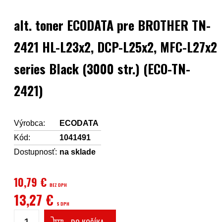
alt. toner ECODATA pre BROTHER TN-
2421 HL-L23x2, DCP-L25x2, MFC-L27x2
series Black (3000 str.) (ECO-TN-
2421)
Výrobca:
ECODATA
Kód:
1041491
Dostupnosť:
na sklade
10,79 €
BEZ DPH
13,27 €
S DPH