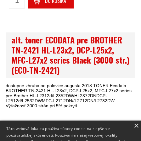
DO KOŠÍKA
alt. toner ECODATA pre BROTHER
TN-2421 HL-L23x2, DCP-L25x2,
MFC-L27x2 series Black (3000 str.)
(ECO-TN-2421)
dostupné zhruba od polovice augusta 2018 TONER Ecodata
BROTHER TN-2421 HL-L23x2, DCP-L25x2, MFC-L27x2 series
pre Brother HL-L2312d/L2352DW/HL2372DNDCP-
L2512d/L2532DWMFC-L2712DN//L2712DN/L2732DW
Výťažnosť 3000 strán pri 5% pokrytí
×
Táto webová lokalita používa súbory cookie na zlepšenie
INFO
používateľskej skúsenosti. Používaním našej webovej lokality
DODANIE TOVARU